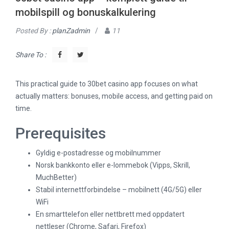
mobilspill og bonuskalkulering
Posted By :
planZadmin
/
11
Share To :
This practical guide to
30bet casino app
focuses on what
actually matters: bonuses, mobile access, and getting paid on
time.
Prerequisites
Gyldig e-postadresse og mobilnummer
Norsk bankkonto eller e-lommebok (Vipps, Skrill,
MuchBetter)
Stabil internettforbindelse – mobilnett (4G/5G) eller
WiFi
En smarttelefon eller nettbrett med oppdatert
nettleser (Chrome, Safari, Firefox)