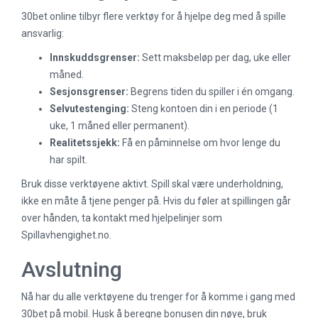
30bet online tilbyr flere verktøy for å hjelpe deg med å spille
ansvarlig:
Innskuddsgrenser:
Sett maksbeløp per dag, uke eller
måned.
Sesjonsgrenser:
Begrens tiden du spiller i én omgang.
Selvutestenging:
Steng kontoen din i en periode (1
uke, 1 måned eller permanent).
Realitetssjekk:
Få en påminnelse om hvor lenge du
har spilt.
Bruk disse verktøyene aktivt. Spill skal være underholdning,
ikke en måte å tjene penger på. Hvis du føler at spillingen går
over hånden, ta kontakt med hjelpelinjer som
Spillavhengighet.no.
Avslutning
Nå har du alle verktøyene du trenger for å komme i gang med
30bet på mobil. Husk å beregne bonusen din nøye, bruk