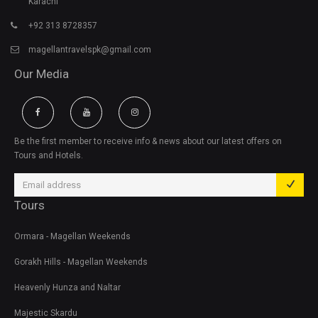
Karachi
+92 313 8728357
magellantravelspk@gmail.com
Our Media
Be the first member to receive info & news about our latest offers on
Tours and Hotels.
Tours
Ormara - Magellan Weekends
Gorakh Hills - Magellan Weekends
Heavenly Hunza and Naltar
Majestic Skardu