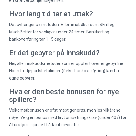
en snarvei på hjemskjermen.
Hvor lang tid tar et uttak?
Det avhenger av metoden. E-lommebøker som Skrill og
MuchBetter tar vanligvis under 24 timer. Bankkort og
bankoverføring tar 1–5 dager.
Er det gebyrer på innskudd?
Nei, alle innskuddsmetoder som er oppført over er gebyrfrie.
Noen tredjepartsbetalinger (f.eks. bankoverføring) kan ha
egne gebyrer.
Hva er den beste bonusen for nye
spillere?
Velkomstbonusen er ofst mest generøs, men les vilkårene
nøye. Velg en bonus med lavt omsetningskrav (under 40x) for
å ha større sjanse til å ta ut gevinster.