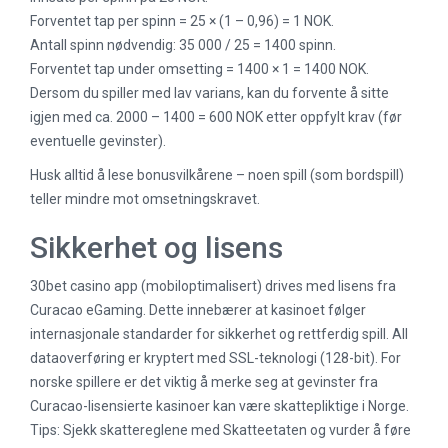
Forventet tap per spinn = 25 × (1 – 0,96) = 1 NOK.
Antall spinn nødvendig: 35 000 / 25 = 1400 spinn.
Forventet tap under omsetting = 1400 × 1 = 1400 NOK.
Dersom du spiller med lav varians, kan du forvente å sitte
igjen med ca. 2000 – 1400 = 600 NOK etter oppfylt krav (før
eventuelle gevinster).
Husk alltid å lese bonusvilkårene – noen spill (som bordspill)
teller mindre mot omsetningskravet.
Sikkerhet og lisens
30bet casino app (mobiloptimalisert) drives med lisens fra
Curacao eGaming. Dette innebærer at kasinoet følger
internasjonale standarder for sikkerhet og rettferdig spill. All
dataoverføring er kryptert med SSL-teknologi (128-bit). For
norske spillere er det viktig å merke seg at gevinster fra
Curacao-lisensierte kasinoer kan være skattepliktige i Norge.
Tips: Sjekk skattereglene med Skatteetaten og vurder å føre