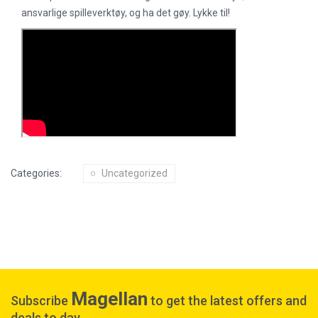
ansvarlige spilleverktøy, og ha det gøy. Lykke til!
Categories:
Uncategorized
Magellan
Subscribe
to get the latest offers and
deals to day