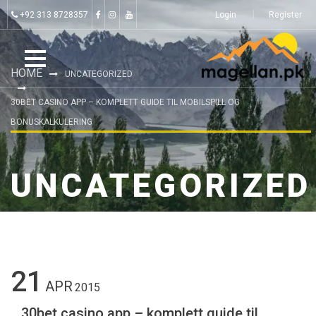
+92 313 8728357
Login
Register
HOME
UNCATEGORIZED
30BET CASINO APP – KOMPLETT GUIDE TIL MOBILSPILL OG
BONUSKALKULERING
UNCATEGORIZED
21
APR
2015
30bet casino app – komplett guide til