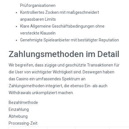
Prüforganisationen
Kontrolliertes Zocken mit maßgeschneidert
anpassbaren Limits
Klare Allgemeine Geschäftsbedingungen ohne
versteckte Klauseln
Genehmigte Spieleanbieter mit bestätigter Reputation
Zahlungsmethoden im Detail
Wir begreifen, dass zügige und geschützte Transaktionen für
die User von wichtigster Wichtigkeit sind. Deswegen haben
das Casino ein umfassendes Spektrum an
Zahlungsmethoden integriert, die ebenso Ein- als auch
Withdrawals unkompliziert machen.
Bezahlmethode
Einzahlung
Abhebung
Processing-Zeit