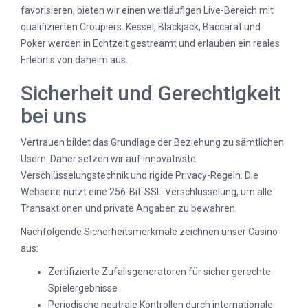
favorisieren, bieten wir einen weitläufigen Live-Bereich mit
qualifizierten Croupiers. Kessel, Blackjack, Baccarat und
Poker werden in Echtzeit gestreamt und erlauben ein reales
Erlebnis von daheim aus.
Sicherheit und Gerechtigkeit
bei uns
Vertrauen bildet das Grundlage der Beziehung zu sämtlichen
Usern. Daher setzen wir auf innovativste
Verschlüsselungstechnik und rigide Privacy-Regeln. Die
Webseite nutzt eine 256-Bit-SSL-Verschlüsselung, um alle
Transaktionen und private Angaben zu bewahren.
Nachfolgende Sicherheitsmerkmale zeichnen unser Casino
aus:
Zertifizierte Zufallsgeneratoren für sicher gerechte
Spielergebnisse
Periodische neutrale Kontrollen durch internationale