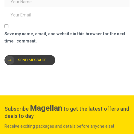
Save my name, email, and website in this browser for the next
time I comment.
SEND MESSAGE
Magellan
Subscribe
to get the latest offers and
deals to day
Receive exciting packages and details before anyone else!