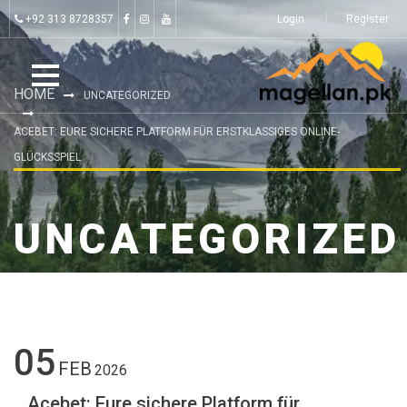
+92 313 8728357
Login
Register
HOME
UNCATEGORIZED
ACEBET: EURE SICHERE PLATFORM FÜR ERSTKLASSIGES ONLINE-
GLÜCKSSPIEL
UNCATEGORIZED
05
FEB
2026
Acebet: Eure sichere Platform für