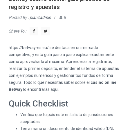
registro y apuestas
Posted By :
planZadmin
/
8
Share To :
https://betway-es.eu/
se destaca en un mercado
competitivo, y esta guía paso a paso explica exactamente
cómo aprovecharlo al máximo. Aprenderás a registrarte,
realizar tu primer depósito, entender el sistema de apuestas
con ejemplos numéricos y gestionar tus fondos de forma
segura. Todo lo que necesitas saber sobre el
casino online
Betway
lo encontrarás aquí.
Quick Checklist
Verifica que tu país esté en la lista de jurisdicciones
aceptadas.
Ten a mano un documento de identidad válido (DNI,