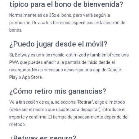
típico para el bono de bienvenida?
Normalmente es de 35x el bono, pero varía según la
promoción. Revisa los términos específicos en la sección de
bonos.
¿Puedo jugar desde el móvil?
Sí, Betway es un sitio mobile-optimized y también ofrece una
PWA que puedes añadir a la pantalla de inicio desde el
navegador. No es necesario descargar una app de Google
Play o App Store.
¿Cómo retiro mis ganancias?
Ve a la sección de caja, selecciona “Retirar”, elige el método
(debe ser el mismo que usaste para depositar), introduce el
importe y confirma. El tiempo de procesamiento depende del
método.
¿Betway es seguro?