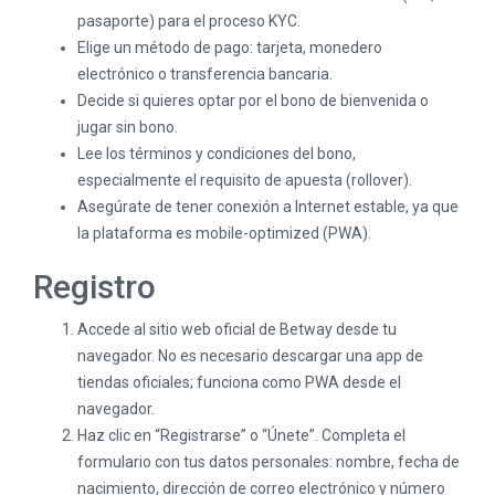
pasaporte) para el proceso KYC.
Elige un método de pago: tarjeta, monedero
electrónico o transferencia bancaria.
Decide si quieres optar por el bono de bienvenida o
jugar sin bono.
Lee los términos y condiciones del bono,
especialmente el requisito de apuesta (rollover).
Asegúrate de tener conexión a Internet estable, ya que
la plataforma es mobile-optimized (PWA).
Registro
Accede al sitio web oficial de Betway desde tu
navegador. No es necesario descargar una app de
tiendas oficiales; funciona como PWA desde el
navegador.
Haz clic en “Registrarse” o “Únete”. Completa el
formulario con tus datos personales: nombre, fecha de
nacimiento, dirección de correo electrónico y número