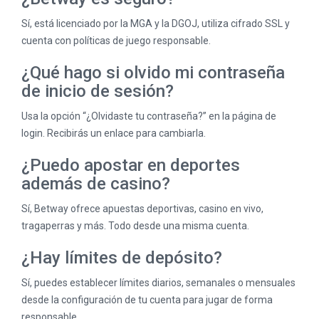
Sí, está licenciado por la MGA y la DGOJ, utiliza cifrado SSL y
cuenta con políticas de juego responsable.
¿Qué hago si olvido mi contraseña
de inicio de sesión?
Usa la opción “¿Olvidaste tu contraseña?” en la página de
login. Recibirás un enlace para cambiarla.
¿Puedo apostar en deportes
además de casino?
Sí, Betway ofrece apuestas deportivas, casino en vivo,
tragaperras y más. Todo desde una misma cuenta.
¿Hay límites de depósito?
Sí, puedes establecer límites diarios, semanales o mensuales
desde la configuración de tu cuenta para jugar de forma
responsable.