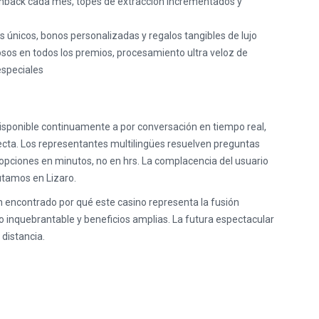
hback cada mes, topes de extracción incrementados y
 únicos, bonos personalizadas y regalos tangibles de lujo
sos en todos los premios, procesamiento ultra veloz de
especiales
disponible continuamente a por conversación en tiempo real,
recta. Los representantes multilingües resuelven preguntas
opciones en minutos, no en hrs. La complacencia del usuario
utamos en Lizaro.
n encontrado por qué este casino representa la fusión
do inquebrantable y beneficios amplias. La futura espectacular
 distancia.