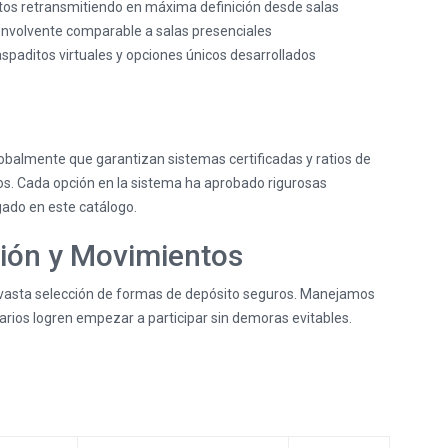
tos retransmitiendo en máxima definición desde salas
envolvente comparable a salas presenciales
aspaditos virtuales y opciones únicos desarrollados
balmente que garantizan sistemas certificadas y ratios de
ros. Cada opción en la sistema ha aprobado rigurosas
gado en este catálogo.
ión y Movimientos
 vasta selección de formas de depósito seguros. Manejamos
arios logren empezar a participar sin demoras evitables.