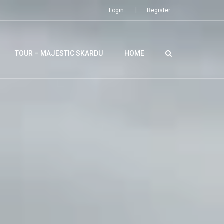
Login
Register
TOUR – MAJESTIC SKARDU
HOME