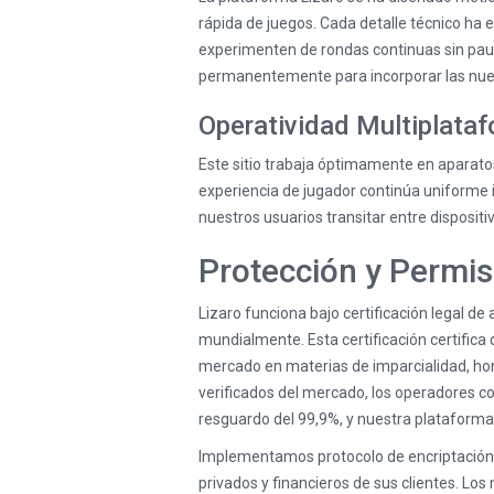
rápida de juegos. Cada detalle técnico ha
experimenten de rondas continuas sin paus
permanentemente para incorporar las nuev
Operatividad Multiplata
Este sitio trabaja óptimamente en aparatos
experiencia de jugador continúa uniforme 
nuestros usuarios transitar entre dispositiv
Protección y Permis
Lizaro funciona bajo certificación legal d
mundialmente. Esta certificación certific
mercado en materias de imparcialidad, hon
verificados del mercado, los operadores 
resguardo del 99,9%, y nuestra plataforma
Implementamos protocolo de encriptación S
privados y financieros de sus clientes. 