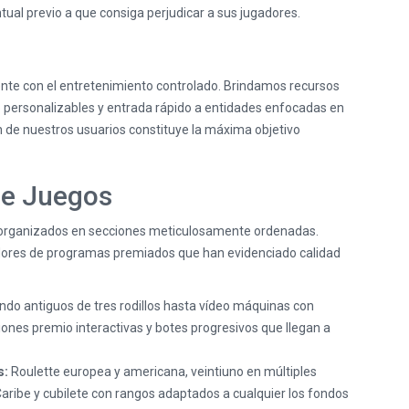
tual previo a que consiga perjudicar a sus jugadores.
 con el entretenimiento controlado. Brindamos recursos
to personalizables y entrada rápido a entidades enfocadas en
 de nuestros usuarios constituye la máxima objetivo
de Juegos
os organizados en secciones meticulosamente ordenadas.
ores de programas premiados que han evidenciado calidad
ndo antiguos de tres rodillos hasta vídeo máquinas con
ones premio interactivas y botes progresivos que llegan a
s:
Roulette europea y americana, veintiuno en múltiples
Caribe y cubilete con rangos adaptados a cualquier los fondos