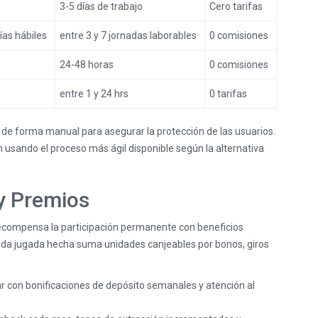
3-5 días de trabajo
Cero tarifas
ías hábiles
entre 3 y 7 jornadas laborables
0 comisiones
24-48 horas
0 comisiones
entre 1 y 24 hrs
0 tarifas
n de forma manual para asegurar la protección de las usuarios.
usando el proceso más ágil disponible según la alternativa
y Premios
recompensa la participación permanente con beneficios
da jugada hecha suma unidades canjeables por bonos, giros
 con bonificaciones de depósito semanales y atención al