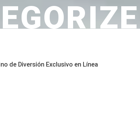
EGORIZE
ino de Diversión Exclusivo en Línea