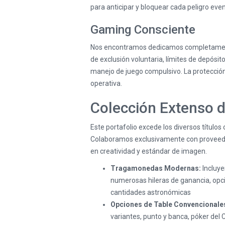
para anticipar y bloquear cada peligro even
Gaming Consciente
Nos encontramos dedicamos completamente
de exclusión voluntaria, límites de depósi
manejo de juego compulsivo. La protección
operativa.
Colección Extenso 
Este portafolio excede los diversos títul
Colaboramos exclusivamente con proveed
en creatividad y estándar de imagen.
Tragamonedas Modernas:
Incluye
numerosas hileras de ganancia, opci
cantidades astronómicas
Opciones de Table Convencionale
variantes, punto y banca, póker del 