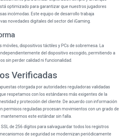
 está optimizado para garantizar que nuestros jugadores
as incómodas. Este equipo de desarrollo trabaja
as novedades digitales del sector del iGaming.
forma
 móviles, dispositivos táctiles y PCs de sobremesa. La
independientemente del dispositivo escogido, permitiendo a
os sin perder calidad ni funcionalidad.
os Verificadas
e apuestas otorgada por autoridades reguladoras validadas
a que respetamos con los estándares más exigentes de la
estidad y protección del cliente. De acuerdo con información
con permisos reguladas procesan movimientos con un grado de
 mantenemos este estándar sin falla.
SL de 256 dígitos para salvaguardar todos los registros
Los mecanismos de seguridad se modernizan periódicamente