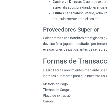
Casino en Directo:
Crupieres exper
especializados, brindando vivencia 
Títulos Especiales:
Lotería, keno, r
particularmente para el casino
Proveedores Superior
Colaboramos con nombres prestigiosos glo
devolución al jugador auditados por terce
evaluaciones de justicia antes de ser agre
Formas de Transacc
Lizaro facilita movimientos mediante una
ingresos al instante para que nuestros usu
Método de Pago
Tiempo de Carga
Plazo de Extracción
Cargos