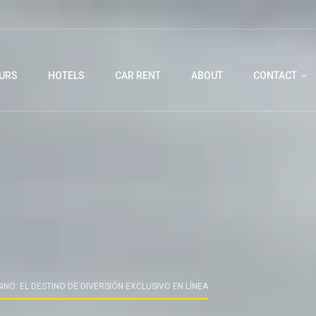
URS
HOTELS
CAR RENT
ABOUT
CONTACT
INO: EL DESTINO DE DIVERSIÓN EXCLUSIVO EN LÍNEA