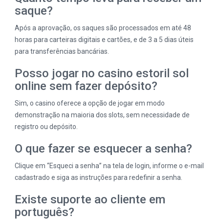
saque?
Após a aprovação, os saques são processados em até 48
horas para carteiras digitais e cartões, e de 3 a 5 dias úteis
para transferências bancárias.
Posso jogar no casino estoril sol
online sem fazer depósito?
Sim, o casino oferece a opção de jogar em modo
demonstração na maioria dos slots, sem necessidade de
registro ou depósito.
O que fazer se esquecer a senha?
Clique em “Esqueci a senha” na tela de login, informe o e-mail
cadastrado e siga as instruções para redefinir a senha.
Existe suporte ao cliente em
português?