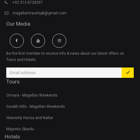
+92 313 8728357
magellantravelspk@gmail.com
Our Media
Be the first member to receive info & news about our latest offers on
Tours and Hotels.
Tours
Ormara - Magellan Weekends
Gorakh Hills - Magellan Weekends
Heavenly Hunza and Naltar
Majestic Skardu
Hotels