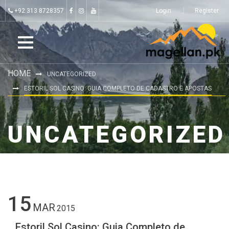
+92 313 8728357
Login
Register
HOME
UNCATEGORIZED
ESTORIL SOL CASINO: GUIA COMPLETO DE CADASTRO E APOSTAS
UNCATEGORIZED
15
MAR
2015
Estoril Sol Casino: Guia Completo de