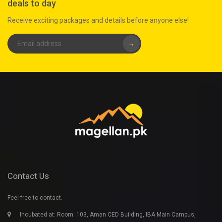
deals to day
Receive exciting packages and details before anyone else!
→
Contact Us
Feel free to contact.
Incubated at: Room: 103, Aman CED Building, IBA Main Campus,