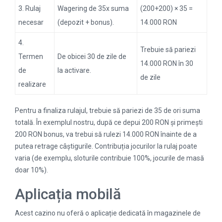
3. Rulaj
Wagering de 35x suma
(200+200) × 35 =
necesar
(depozit + bonus).
14.000 RON
4.
Trebuie să pariezi
Termen
De obicei 30 de zile de
14.000 RON în 30
de
la activare.
de zile
realizare
Pentru a finaliza rulajul, trebuie să pariezi de 35 de ori suma
totală. În exemplul nostru, după ce depui 200 RON și primești
200 RON bonus, va trebui să rulezi 14.000 RON înainte de a
putea retrage câștigurile. Contribuția jocurilor la rulaj poate
varia (de exemplu, sloturile contribuie 100%, jocurile de masă
doar 10%).
Aplicația mobilă
Acest cazino nu oferă o aplicație dedicată în magazinele de