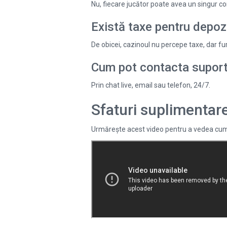
Nu, fiecare jucător poate avea un singur co
Există taxe pentru depoz
De obicei, cazinoul nu percepe taxe, dar fu
Cum pot contacta suport
Prin chat live, email sau telefon, 24/7.
Sfaturi suplimentar
Urmărește acest video pentru a vedea cu