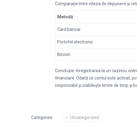
Comparație între viteza de depunere și ret
Metodă
Card bancar
Portofel electronic
Bitcoin
Concluzie: înregistrarea la un cazinou online
financiare. Odată ce contul este activat, po
responsabil și stabilește limite de timp și b
Categories:
Uncategorized