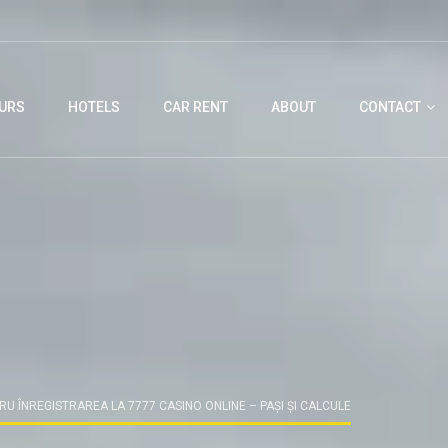
URS
HOTELS
CAR RENT
ABOUT
CONTACT
RU ÎNREGISTRAREA LA 7777 CASINO ONLINE – PAȘI ȘI CALCULE