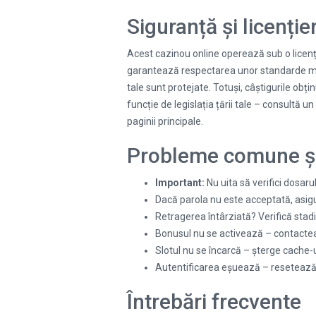
Siguranță și licenție
Acest cazinou online operează sub o licen
garantează respectarea unor standarde min
tale sunt protejate. Totuși, câștigurile obțin
funcție de legislația țării tale – consultă u
paginii principale.
Probleme comune și 
Important:
Nu uita să verifici dosar
Dacă parola nu este acceptată, asigur
Retragerea întârziată? Verifică sta
Bonusul nu se activează – contactea
Slotul nu se încarcă – șterge cache-u
Autentificarea eșuează – resetează 
Întrebări frecvente