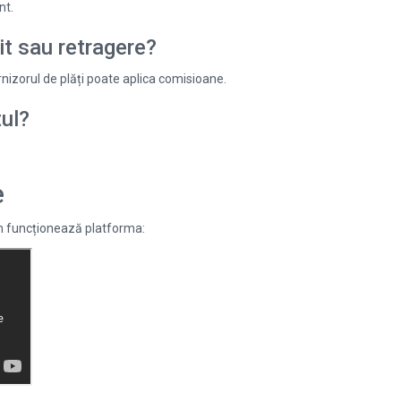
nt.
it sau retragere?
rnizorul de plăți poate aplica comisioane.
ul?
e
m funcționează platforma: