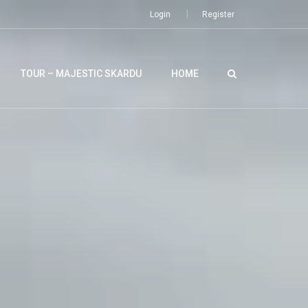
Login
Register
TOUR – MAJESTIC SKARDU
HOME