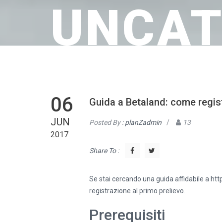
UNCAT
06
Guida a Betaland: come registr
JUN
Posted By :
planZadmin
/
13
2017
Share To :
Se stai cercando una guida affidabile a
http
registrazione al primo prelievo.
Prerequisiti