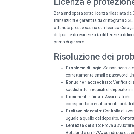
Licenza e protezione
Betaland opera sotto licenza rilasciata da 
transazioni è garantita da crittografia SSL
ottenute presso casinò con licenza Curaça
del paese di residenza (a differenza di lic
prima di giocare.
Risoluzione dei pro
Problema di login:
Se non riesci a e
correttamente email e password. Us
Bonus non accreditato:
Verifica di 
soddisfatto i requisiti di deposito m
Documenti rifiutati:
Assicurati che i
corrispondano esattamente ai dati de
Prelievo bloccato:
Controlla di aver
uguale a quello del deposito. Contatt
Lentezza del sito:
Prova a svuotare l
Betaland è un PWA, quindi può esser