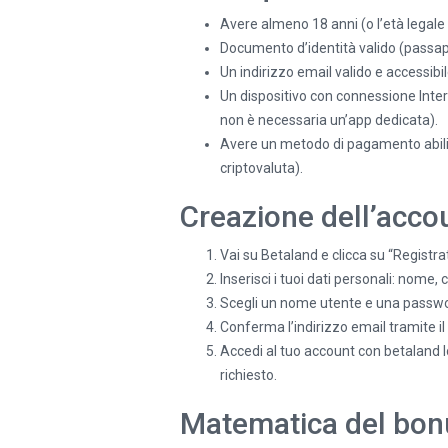
Avere almeno 18 anni (o l’età legale 
Documento d’identità valido (passapor
Un indirizzo email valido e accessibil
Un dispositivo con connessione Inte
non è necessaria un’app dedicata).
Avere un metodo di pagamento abilita
criptovaluta).
Creazione dell’acco
Vai su Betaland e clicca su “Registrat
Inserisci i tuoi dati personali: nome,
Scegli un nome utente e una passwo
Conferma l’indirizzo email tramite il l
Accedi al tuo account con betaland lo
richiesto.
Matematica del bon