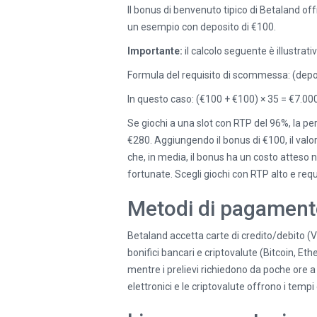
Il bonus di benvenuto tipico di Betaland o
un esempio con deposito di €100.
Importante:
il calcolo seguente è illustrati
Formula del requisito di scommessa: (depos
In questo caso: (€100 + €100) × 35 = €7.00
Se giochi a una slot con RTP del 96%, la pe
€280. Aggiungendo il bonus di €100, il valo
che, in media, il bonus ha un costo atteso ne
fortunate. Scegli giochi con RTP alto e requi
Metodi di pagament
Betaland accetta carte di credito/debito (Vis
bonifici bancari e criptovalute (Bitcoin, Et
mentre i prelievi richiedono da poche ore a
elettronici e le criptovalute offrono i tempi d