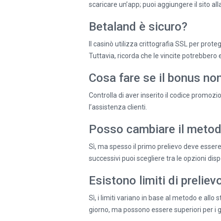
scaricare un’app; puoi aggiungere il sito
Betaland è sicuro?
Il casinò utilizza crittografia SSL per prot
Tuttavia, ricorda che le vincite potrebbero 
Cosa fare se il bonus no
Controlla di aver inserito il codice promozio
l’assistenza clienti.
Posso cambiare il metodo
Sì, ma spesso il primo prelievo deve essere
successivi puoi scegliere tra le opzioni dispo
Esistono limiti di preliev
Sì, i limiti variano in base al metodo e allo
giorno, ma possono essere superiori per i gi