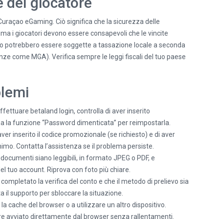
 del giocatore
Curaçao eGaming. Ciò significa che la sicurezza delle
, ma i giocatori devono essere consapevoli che le vincite
o potrebbero essere soggette a tassazione locale a seconda
enze come MGA). Verifica sempre le leggi fiscali del tuo paese
blemi
ffettuare betaland login, controlla di aver inserito
a la funzione “Password dimenticata” per reimpostarla.
aver inserito il codice promozionale (se richiesto) e di aver
inimo. Contatta l’assistenza se il problema persiste.
 documenti siano leggibili, in formato JPEG o PDF, e
l tuo account. Riprova con foto più chiare.
 completato la verifica del conto e che il metodo di prelievo sia
a il supporto per sbloccare la situazione.
a cache del browser o a utilizzare un altro dispositivo.
e avviato direttamente dal browser senza rallentamenti.