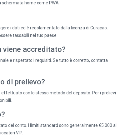
 alla schermata home come PWA.
eggere i dati ed è regolamentato dalla licenza di Curaçao.
essere tassabili nel tuo paese.
n viene accreditato?
nale e rispettato i requisiti. Se tutto è corretto, contatta
 di prelievo?
 effettuato con lo stesso metodo del deposito. Per i prelievi
nibili.
o?
 stato del conto. I limiti standard sono generalmente €5.000 al
ocatori VIP.