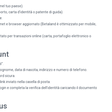
nel tuo paese).
to, carta d’identità o patente di guida).
e.
rnet e browser aggiornato (Betaland è ottimizzato per mobile,
to per transazioni online (carta, portafoglio elettronico o
unt
i”.
 cognome, data di nascita, indirizzo e numero di telefono.
rd sicura.
ink inviato nella casella di posta.
gin e completa la verifica dell’identità caricando il documento
us