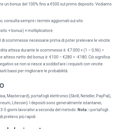
ffre un bonus del 100% fino a €500 sul primo deposito. Vediamo
vo; consulta sempre i termini aggiornati sul sito.
ito + bonus) × moltiplicatore.
0 di scommesse necessarie prima di poter prelevare le vincite.
rdita attesa durante le scommesse è: €7.000 × (1 – 0,96) =
re atteso netto del bonus è: €100 – €280 = -€180. Ciò significa
gativo se non si riesce a soddisfare i requisiti con vincite
siti bassi per migliorare le probabilità.
o
a, Mastercard), portafogli elettronici (Skrill, Neteller, PayPal),
hereum, Litecoin). I depositi sono generalmente istantanei,
 3-5 giorni lavorativi a seconda del metodo.
Nota:
i portafogli
i prelievo più rapidi.