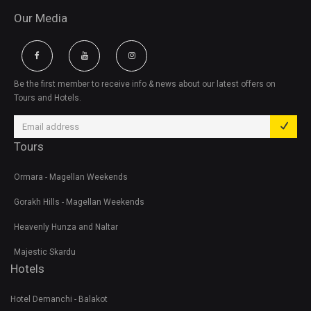
Our Media
Be the first member to receive info & news about our latest offers on
Tours and Hotels.
Tours
Ormara - Magellan Weekends
Gorakh Hills - Magellan Weekends
Heavenly Hunza and Naltar
Majestic Skardu
Hotels
Hotel Demanchi - Balakot