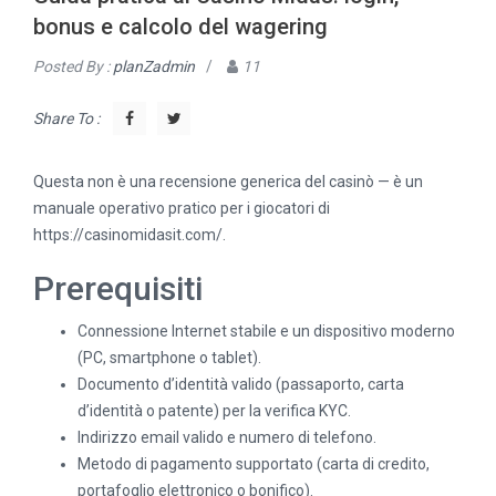
bonus e calcolo del wagering
Posted By :
planZadmin
/
11
Share To :
Questa non è una recensione generica del casinò — è un
manuale operativo pratico per i giocatori di
https://casinomidasit.com/
.
Prerequisiti
Connessione Internet stabile e un dispositivo moderno
(PC, smartphone o tablet).
Documento d’identità valido (passaporto, carta
d’identità o patente) per la verifica KYC.
Indirizzo email valido e numero di telefono.
Metodo di pagamento supportato (carta di credito,
portafoglio elettronico o bonifico).