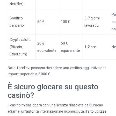
Neteller)
Pos
Bonifico
3-7 giorni
50 €
100 €
co
bancario
lavorativi
ba
Cryptovalute
20 €
50 €
(Bitcoin,
1-2 ore
Ne
equivalente
equivalente
Ethereum)
Nota: i prelievi possono richiedere una verifica aggiuntiva per
importi superiori a 2.000 €.
È sicuro giocare su questo
casinò?
Il casino midas opera con una licenza rilasciata da Curacao
eGame, un’autorità internazionale riconosciuta. Il sito utilizza