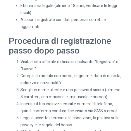
Età minima legale (almeno 18 anni, verificare le leggi
locali).
Account registrato con dati personali corretti e
aggiornati.
Procedura di registrazione
passo dopo passo
Visita il sito ufficiale e clicca sul pulsante “Registrati” o
“Iscriviti”.
Compila il modulo con nome, cognome, data di nascita,
indirizzo e nazionalità.
Scegli un nome utente e una password sicura (almeno
8 caratteri, con maiuscole, minuscole e numeri).
Inserisci il tuo indirizzo email e numero di telefono,
quindi conferma con il codice inviato via SMS o email.
Leggi e accetta i termini e le condizioni, la politica sulla
privacy e le regole del bonus.