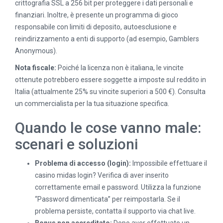
crittografia SSL a 256 bit per proteggere i dati personali e
finanziari. Inoltre, è presente un programma di gioco
responsabile con limiti di deposito, autoesclusione e
reindirizzamento a enti di supporto (ad esempio, Gamblers
Anonymous).
Nota fiscale:
Poiché la licenza non è italiana, le vincite
ottenute potrebbero essere soggette a imposte sul reddito in
Italia (attualmente 25% su vincite superiori a 500 €). Consulta
un commercialista per la tua situazione specifica.
Quando le cose vanno male:
scenari e soluzioni
Problema di accesso (login):
Impossibile effettuare il
casino midas login? Verifica di aver inserito
correttamente email e password. Utilizza la funzione
“Password dimenticata” per reimpostarla. Se il
problema persiste, contatta il supporto via chat live.
Bonus non accreditato:
Dopo aver effettuato un