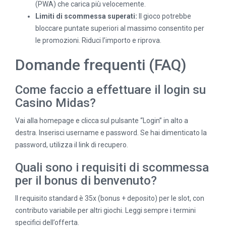
(PWA) che carica più velocemente.
Limiti di scommessa superati:
Il gioco potrebbe
bloccare puntate superiori al massimo consentito per
le promozioni. Riduci l’importo e riprova.
Domande frequenti (FAQ)
Come faccio a effettuare il login su
Casino Midas?
Vai alla homepage e clicca sul pulsante “Login” in alto a
destra. Inserisci username e password. Se hai dimenticato la
password, utilizza il link di recupero.
Quali sono i requisiti di scommessa
per il bonus di benvenuto?
Il requisito standard è 35x (bonus + deposito) per le slot, con
contributo variabile per altri giochi. Leggi sempre i termini
specifici dell’offerta.