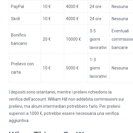
PayPal
10 €
4000 €
24 ore
Nessuna
Skrill
10 €
4000 €
24 ore
Nessuna
3-5
Eventuali
Bonifico
20 €
10000 €
giorni
commissio
bancario
lavorativi
bancarie
1-3
Prelievo con
10 €
5000 €
giorni
Nessuna
carta
lavorativi
I depositi sono istantanei, mentre i prelievi richiedono la
verifica dell’account. William Hill non addebita commissioni sui
prelievi, ma alcuni intermediari potrebbero farlo. Per prelievi
superiori a 1000 €, potrebbe essere necessaria una verifica
aggiuntiva.