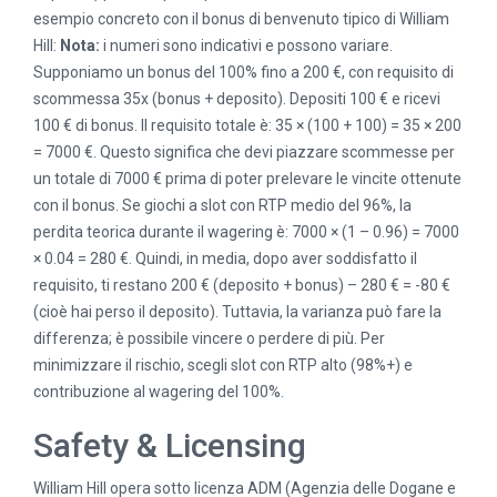
esempio concreto con il bonus di benvenuto tipico di William
Hill:
Nota:
i numeri sono indicativi e possono variare.
Supponiamo un bonus del 100% fino a 200 €, con requisito di
scommessa 35x (bonus + deposito). Depositi 100 € e ricevi
100 € di bonus. Il requisito totale è: 35 × (100 + 100) = 35 × 200
= 7000 €. Questo significa che devi piazzare scommesse per
un totale di 7000 € prima di poter prelevare le vincite ottenute
con il bonus. Se giochi a slot con RTP medio del 96%, la
perdita teorica durante il wagering è: 7000 × (1 – 0.96) = 7000
× 0.04 = 280 €. Quindi, in media, dopo aver soddisfatto il
requisito, ti restano 200 € (deposito + bonus) – 280 € = -80 €
(cioè hai perso il deposito). Tuttavia, la varianza può fare la
differenza; è possibile vincere o perdere di più. Per
minimizzare il rischio, scegli slot con RTP alto (98%+) e
contribuzione al wagering del 100%.
Safety & Licensing
William Hill opera sotto licenza ADM (Agenzia delle Dogane e