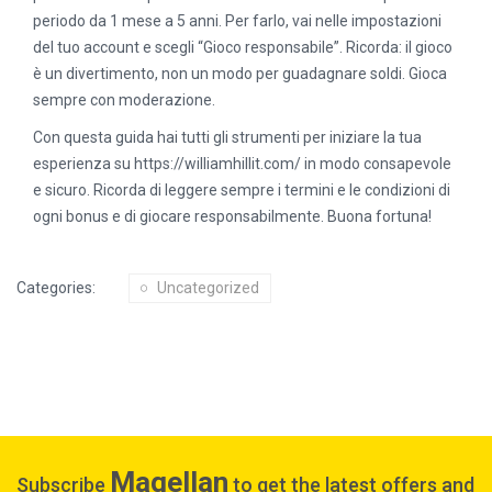
periodo da 1 mese a 5 anni. Per farlo, vai nelle impostazioni
del tuo account e scegli “Gioco responsabile”. Ricorda: il gioco
è un divertimento, non un modo per guadagnare soldi. Gioca
sempre con moderazione.
Con questa guida hai tutti gli strumenti per iniziare la tua
esperienza su
https://williamhillit.com/
in modo consapevole
e sicuro. Ricorda di leggere sempre i termini e le condizioni di
ogni bonus e di giocare responsabilmente. Buona fortuna!
Categories:
Uncategorized
Magellan
Subscribe
to get the latest offers and