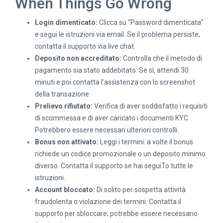
When Things Go Wrong
Login dimenticato:
Clicca su “Password dimenticata”
e segui le istruzioni via email. Se il problema persiste,
contatta il supporto via live chat.
Deposito non accreditato:
Controlla che il metodo di
pagamento sia stato addebitato. Se sì, attendi 30
minuti e poi contatta l’assistenza con lo screenshot
della transazione.
Prelievo rifiutato:
Verifica di aver soddisfatto i requisiti
di scommessa e di aver caricato i documenti KYC.
Potrebbero essere necessari ulteriori controlli.
Bonus non attivato:
Leggi i termini: a volte il bonus
richiede un codice promozionale o un deposito minimo
diverso. Contatta il supporto se hai seguiTo tutte le
istruzioni.
Account bloccato:
Di solito per sospetta attività
fraudolenta o violazione dei termini. Contatta il
supporto per sbloccare; potrebbe essere necessario