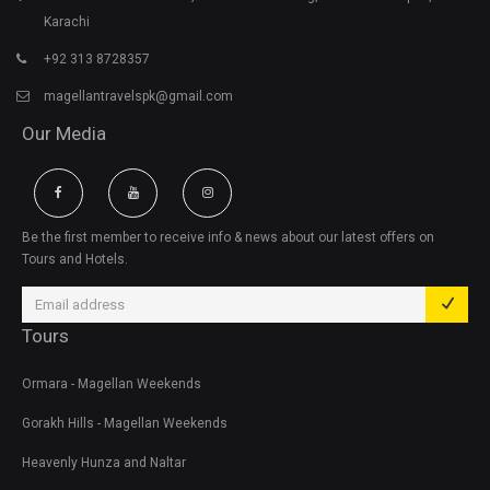
Karachi
+92 313 8728357
magellantravelspk@gmail.com
Our Media
Be the first member to receive info & news about our latest offers on
Tours and Hotels.
Tours
Ormara - Magellan Weekends
Gorakh Hills - Magellan Weekends
Heavenly Hunza and Naltar