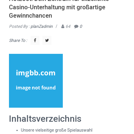
Casino-Unterhaltung mit großartige
Gewinnchancen
Posted By :
planZadmin
/
64
0
Share To :
Inhaltsverzeichnis
Unsere vielseitige große Spielauswahl