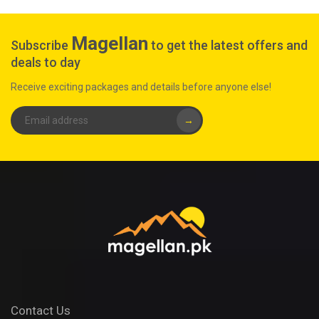
Magellan
Subscribe
to get the latest offers and
deals to day
Receive exciting packages and details before anyone else!
→
Contact Us