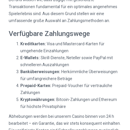
Transaktionen fundamental für ein optimales angenehmes
Spielerlebnis sind. Aus diesem Grund stellen wir eine
umfassende große Auswahl an Zahlungsmethoden an.
Verfügbare Zahlungswege
Kreditkarten:
Visa und Mastercard-Karten für
umgehende Einzahlungen
E-Wallets:
Skrill-Dienste, Neteller sowie PayPal mit
schnelleren Auszahlungen
Banküberweisungen:
Herkömmliche Überweisungen
für umfangreichere Beträge
Prepaid-Karten:
Prepaid-Voucher für vertrauliche
Zahlungen
Kryptowährungen:
Bitcoin-Zahlungen und Ethereum
für höchste Privatsphäre
Abhebungen werden bei unserem Casino binnen von 24 h
bearbeitet – ein Garantie, das wir stets konsequent einhalten.