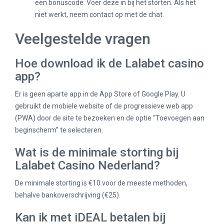
een bonuscode. Voer deze in bij het storten. Als het
niet werkt, neem contact op met de chat.
Veelgestelde vragen
Hoe download ik de Lalabet casino
app?
Er is geen aparte app in de App Store of Google Play. U
gebruikt de mobiele website of de progressieve web app
(PWA) door de site te bezoeken en de optie “Toevoegen aan
beginscherm” te selecteren.
Wat is de minimale storting bij
Lalabet Casino Nederland?
De minimale storting is €10 voor de meeste methoden,
behalve bankoverschrijving (€25).
Kan ik met iDEAL betalen bij