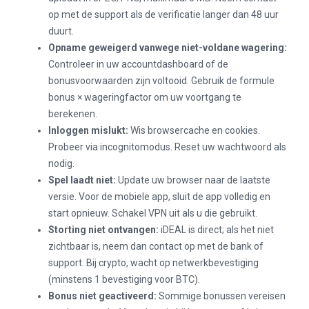
op met de support als de verificatie langer dan 48 uur
duurt.
Opname geweigerd vanwege niet-voldane wagering:
Controleer in uw accountdashboard of de
bonusvoorwaarden zijn voltooid. Gebruik de formule
bonus × wageringfactor om uw voortgang te
berekenen.
Inloggen mislukt:
Wis browsercache en cookies.
Probeer via incognitomodus. Reset uw wachtwoord als
nodig.
Spel laadt niet:
Update uw browser naar de laatste
versie. Voor de mobiele app, sluit de app volledig en
start opnieuw. Schakel VPN uit als u die gebruikt.
Storting niet ontvangen:
iDEAL is direct; als het niet
zichtbaar is, neem dan contact op met de bank of
support. Bij crypto, wacht op netwerkbevestiging
(minstens 1 bevestiging voor BTC).
Bonus niet geactiveerd:
Sommige bonussen vereisen