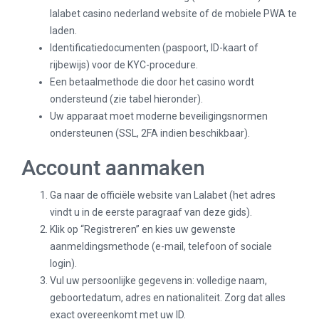
lalabet casino nederland website of de mobiele PWA te
laden.
Identificatiedocumenten (paspoort, ID-kaart of
rijbewijs) voor de KYC-procedure.
Een betaalmethode die door het casino wordt
ondersteund (zie tabel hieronder).
Uw apparaat moet moderne beveiligingsnormen
ondersteunen (SSL, 2FA indien beschikbaar).
Account aanmaken
Ga naar de officiële website van Lalabet (het adres
vindt u in de eerste paragraaf van deze gids).
Klik op “Registreren” en kies uw gewenste
aanmeldingsmethode (e-mail, telefoon of sociale
login).
Vul uw persoonlijke gegevens in: volledige naam,
geboortedatum, adres en nationaliteit. Zorg dat alles
exact overeenkomt met uw ID.