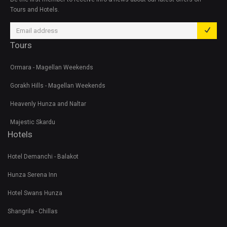
Tours and Hotels.
Tours
Ormara - Magellan Weekends
Gorakh Hills - Magellan Weekends
Heavenly Hunza and Naltar
Majestic Skardu
Hotels
Hotel Demanchi - Balakot
Hunza Serena Inn
Hotel Swans Hunza
Shangrila - Chillas