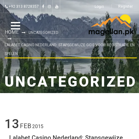
+92 313 8728357
Login
Register
HOME
UNCATEGORIZED
LALABET CASINO NEDERLAND: STAPSGEWIJZE GIDS VOOR REGISTRATIE EN
SPELEN
UNCATEGORIZED
13
FEB
2015
Lalabet Casino Nederland: Stapsgewijze