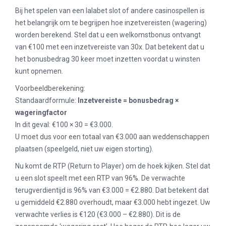
Bij het spelen van een lalabet slot of andere casinospellen is
het belangrijk om te begrijpen hoe inzetvereisten (wagering)
worden berekend. Stel dat u een welkomstbonus ontvangt
van €100 met een inzetvereiste van 30x. Dat betekent dat u
het bonusbedrag 30 keer moet inzetten voordat u winsten
kunt opnemen.
Voorbeeldberekening:
Standaardformule:
Inzetvereiste = bonusbedrag ×
wageringfactor
In dit geval: €100 × 30 = €3.000.
U moet dus voor een totaal van €3.000 aan weddenschappen
plaatsen (speelgeld, niet uw eigen storting).
Nu komt de RTP (Return to Player) om de hoek kijken. Stel dat
u een slot speelt met een RTP van 96%. De verwachte
terugverdientijd is 96% van €3.000 = €2.880. Dat betekent dat
u gemiddeld €2.880 overhoudt, maar €3.000 hebt ingezet. Uw
verwachte verlies is €120 (€3.000 – €2.880). Dit is de