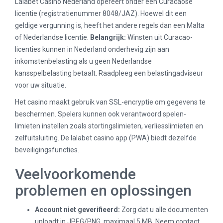
Lalabet Casino Nederland opereert onder een Curacaose
licentie (registratienummer 8048/JAZ). Hoewel dit een
geldige vergunning is, heeft het andere regels dan een Malta
of Nederlandse licentie.
Belangrijk:
Winsten uit Curacao-
licenties kunnen in Nederland onderhevig zijn aan
inkomstenbelasting als u geen Nederlandse
kansspelbelasting betaalt. Raadpleeg een belastingadviseur
voor uw situatie.
Het casino maakt gebruik van SSL-encryptie om gegevens te
beschermen. Spelers kunnen ook verantwoord spelen-
limieten instellen zoals stortingslimieten, verliesslimieten en
zelfuitsluiting. De lalabet casino app (PWA) biedt dezelfde
beveiligingsfuncties.
Veelvoorkomende
problemen en oplossingen
Account niet geverifieerd:
Zorg dat u alle documenten
uploadt in JPEG/PNG, maximaal 5 MB. Neem contact