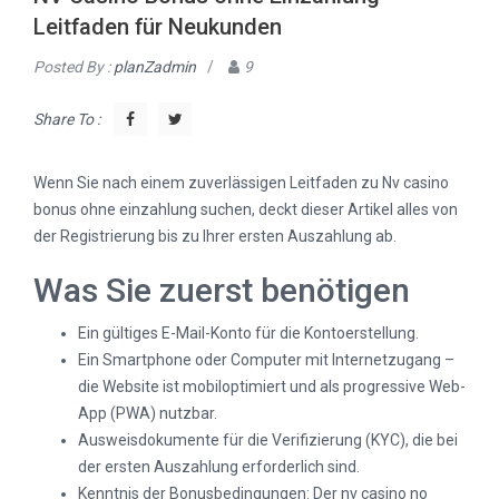
Leitfaden für Neukunden
Posted By :
planZadmin
/
9
Share To :
Wenn Sie nach einem zuverlässigen Leitfaden zu
Nv casino
bonus ohne einzahlung
suchen, deckt dieser Artikel alles von
der Registrierung bis zu Ihrer ersten Auszahlung ab.
Was Sie zuerst benötigen
Ein gültiges E-Mail-Konto für die Kontoerstellung.
Ein Smartphone oder Computer mit Internetzugang –
die Website ist mobiloptimiert und als progressive Web-
App (PWA) nutzbar.
Ausweisdokumente für die Verifizierung (KYC), die bei
der ersten Auszahlung erforderlich sind.
Kenntnis der Bonusbedingungen: Der nv casino no