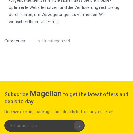
Angebot testen. Stellen Sie sicher, dass Sie die mobile-
optimierte Website nutzen und die Verifizierung rechtzeitig
durchführen, um Verzögerungen zu vermeiden. Wir
wünschen Ihnen viel Erfolg!
Categories:
Uncategorized
Magellan
Subscribe
to get the latest offers and
deals to day
Receive exciting packages and details before anyone else!
→