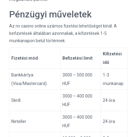
Pénzügyi műveletek
Az nv casino online számos fizetési lehetőséget kínál. A
befizetések általában azonnaliak, a kifizetések 1-5
munkanapon belül történnek.
Kifizetési
Fizetési mód
Befizetési limit
idő
Bankkártya
3000 – 500 000
1-3
(Visa/Mastercard)
HUF
munkanap
3000 – 400 000
Skrill
24 óra
HUF
3000 – 400 000
Neteller
24 óra
HUF