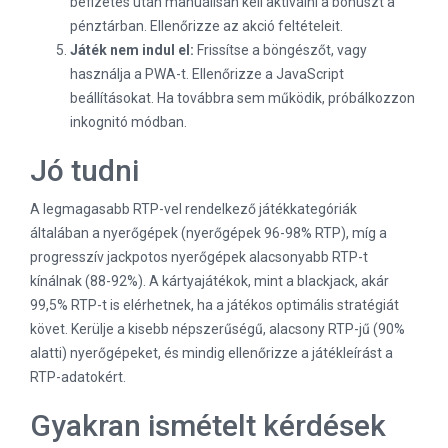
befizetés után manuálisan kell aktiválni a bónuszt a
pénztárban. Ellenőrizze az akció feltételeit.
Játék nem indul el:
Frissítse a böngészőt, vagy
használja a PWA-t. Ellenőrizze a JavaScript
beállításokat. Ha továbbra sem működik, próbálkozzon
inkognitó módban.
Jó tudni
A legmagasabb RTP-vel rendelkező játékkategóriák
általában a nyerőgépek (nyerőgépek 96-98% RTP), míg a
progresszív jackpotos nyerőgépek alacsonyabb RTP-t
kínálnak (88-92%). A kártyajátékok, mint a blackjack, akár
99,5% RTP-t is elérhetnek, ha a játékos optimális stratégiát
követ. Kerülje a kisebb népszerűségű, alacsony RTP-jű (90%
alatti) nyerőgépeket, és mindig ellenőrizze a játékleírást a
RTP-adatokért.
Gyakran ismételt kérdések