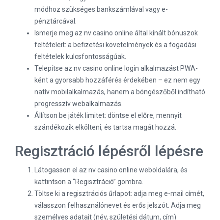
módhoz szükséges bankszámlával vagy e-
pénztárcával.
Ismerje meg az nv casino online által kínált bónuszok
feltételeit: a befizetési követelmények és a fogadási
feltételek kulcsfontosságúak.
Telepítse az nv casino online login alkalmazást PWA-
ként a gyorsabb hozzáférés érdekében – ez nem egy
natív mobilalkalmazás, hanem a böngészőből indítható
progresszív webalkalmazás.
Állítson be játék limitet: döntse el előre, mennyit
szándékozik elkölteni, és tartsa magát hozzá.
Regisztráció lépésről lépésre
Látogasson el az nv casino online weboldalára, és
kattintson a “Regisztráció” gombra.
Töltse ki a regisztrációs űrlapot: adja meg e-mail címét,
válasszon felhasználónevet és erős jelszót. Adja meg
személyes adatait (név, születési dátum, cím)