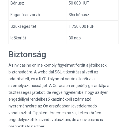
Bónusz
50 000 HUF
Fogadási szorzó
35x bónusz
Szükséges tét
1 750 000 HUF
Időkorlát
30 nap
Biztonság
Az nv casino online komoly figyelmet fordít a játékosok
biztonságára. A weboldal SSL-titkosítással védi az
adatátvitelt, és a KYC-folyamat során ellenőrzi a
személyazonosságot. A Curacao-i engedély garantálja a
tisztességes játékot, de vegye figyelembe, hogy az ilyen
engedéllyel rendelkező kaszinókból származó
nyereményekre az Ön országában jövedelemadó
vonatkozhat. Tippként érdemes hazai, teljes körűen
engedélyezett kaszinót választani, de az nv casino is
megbízható partner.