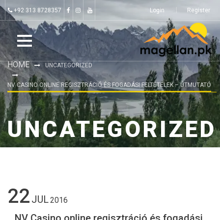
+92 313 8728357
Login
Register
HOME
UNCATEGORIZED
NV CASINO ONLINE REGISZTRÁCIÓ ÉS FOGADÁSI FELTÉTELEK – ÚTMUTATÓ
UNCATEGORIZED
22
JUL
2016
NV Casino online regisztráció és fogadási