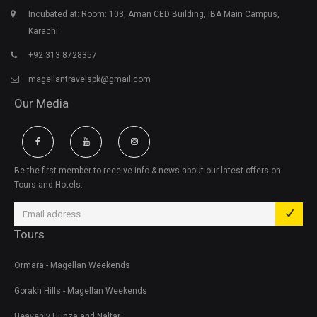
Incubated at: Room: 103, Aman CED Building, IBA Main Campus,
Karachi
+92 313 8728357
magellantravelspk@gmail.com
Our Media
Be the first member to receive info & news about our latest offers on
Tours and Hotels.
Tours
Ormara - Magellan Weekends
Gorakh Hills - Magellan Weekends
Heavenly Hunza and Naltar