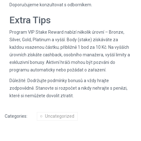
Doporučujeme konzultovat s odborníkem.
Extra Tips
Program VIP Stake Reward nabízí několik úrovní – Bronze,
Silver, Gold, Platinum a vyšší. Body (stake) získáváte za
každou vsazenou částku; přibližně 1 bod za 10 Kč. Na vyšších
úrovních získáte cashback, osobního manažera, vyšší limity a
exkluzivní bonusy. Aktivní hráči mohou být pozváni do
programu automaticky nebo požádat o zařazení.
Důležité: Dodržujte podmínky bonusů a vždy hrajte
zodpovědně. Stanovte si rozpočet a nikdy nehrajte s penězi,
které si nemůžete dovolit ztratit.
Categories:
Uncategorized