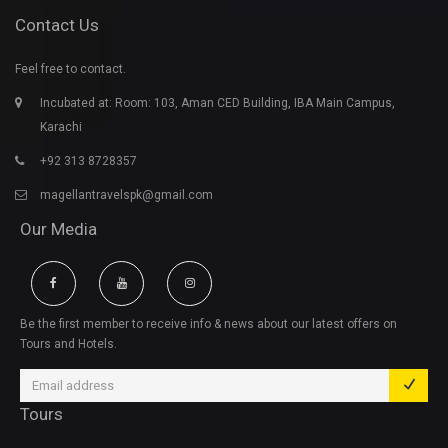
Contact Us
Feel free to contact.
Incubated at: Room: 103, Aman CED Building, IBA Main Campus,
Karachi
+92 313 8728357
magellantravelspk@gmail.com
Our Media
Be the first member to receive info & news about our latest offers on
Tours and Hotels.
Tours