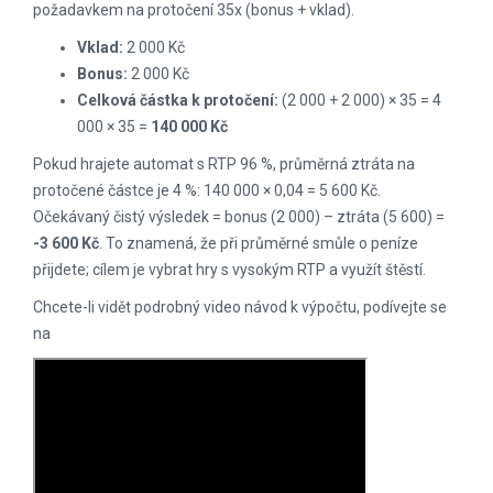
požadavkem na protočení 35x (bonus + vklad).
Vklad:
2 000 Kč
Bonus:
2 000 Kč
Celková částka k protočení:
(2 000 + 2 000) × 35 = 4
000 × 35 =
140 000 Kč
Pokud hrajete automat s RTP 96 %, průměrná ztráta na
protočené částce je 4 %: 140 000 × 0,04 = 5 600 Kč.
Očekávaný čistý výsledek = bonus (2 000) – ztráta (5 600) =
-3 600 Kč
. To znamená, že při průměrné smůle o peníze
přijdete; cílem je vybrat hry s vysokým RTP a využít štěstí.
Chcete-li vidět podrobný video návod k výpočtu, podívejte se
na