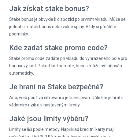
Jak získat stake bonus?
Stake bonus je obvykle k dispozici po prvním vkladu. Může se
jednat o match bonus nebo volné spiny. Vždy si přečtěte
podmínky.
Kde zadat stake promo code?
Stake promo code zadáte při vkladu do vyhrazeného pole pro
bonusový kód. Pokud kód nemáte, bonus může být připsán
automaticky.
Je hraní na Stake bezpečné?
Ano, web používá šifrování a je licencován. Důležité je hrát s
vědomím rizik a s nastavenými limity.
Jaké jsou limity výběru?
Limity se liší podle metody. Například kreditní karty mají
měsíční limit 50 000 Kč, kryptoměny jsou obvykle bez