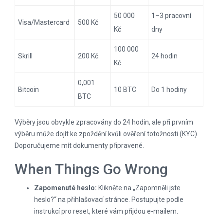
50 000
1–3 pracovní
Visa/Mastercard
500 Kč
Kč
dny
100 000
Skrill
200 Kč
24 hodin
Kč
0,001
Bitcoin
10 BTC
Do 1 hodiny
BTC
Výběry jsou obvykle zpracovány do 24 hodin, ale při prvním
výběru může dojít ke zpoždění kvůli ověření totožnosti (KYC).
Doporučujeme mít dokumenty připravené.
When Things Go Wrong
Zapomenuté heslo:
Klikněte na „Zapomněli jste
heslo?“ na přihlašovací stránce. Postupujte podle
instrukcí pro reset, které vám přijdou e-mailem.