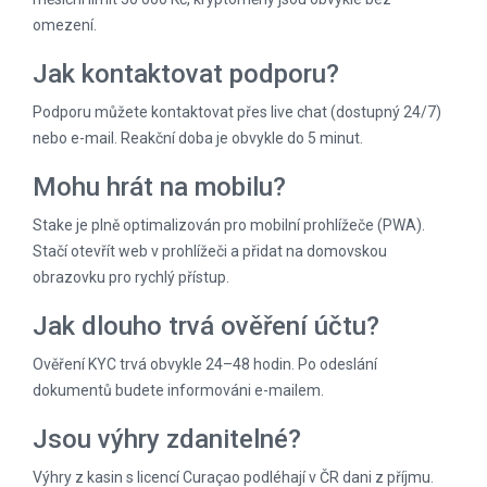
omezení.
Jak kontaktovat podporu?
Podporu můžete kontaktovat přes live chat (dostupný 24/7)
nebo e-mail. Reakční doba je obvykle do 5 minut.
Mohu hrát na mobilu?
Stake je plně optimalizován pro mobilní prohlížeče (PWA).
Stačí otevřít web v prohlížeči a přidat na domovskou
obrazovku pro rychlý přístup.
Jak dlouho trvá ověření účtu?
Ověření KYC trvá obvykle 24–48 hodin. Po odeslání
dokumentů budete informováni e-mailem.
Jsou výhry zdanitelné?
Výhry z kasin s licencí Curaçao podléhají v ČR dani z příjmu.