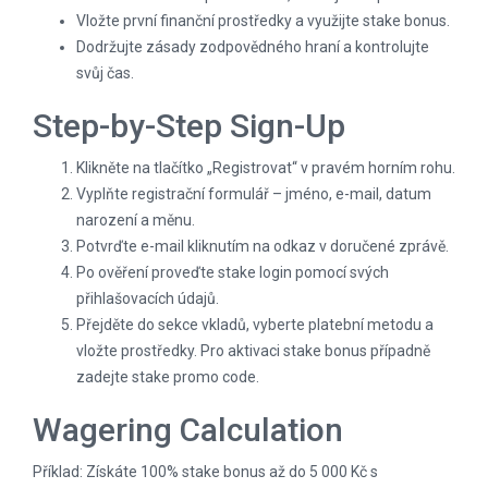
Vložte první finanční prostředky a využijte stake bonus.
Dodržujte zásady zodpovědného hraní a kontrolujte
svůj čas.
Step-by-Step Sign-Up
Klikněte na tlačítko „Registrovat“ v pravém horním rohu.
Vyplňte registrační formulář – jméno, e-mail, datum
narození a měnu.
Potvrďte e-mail kliknutím na odkaz v doručené zprávě.
Po ověření proveďte stake login pomocí svých
přihlašovacích údajů.
Přejděte do sekce vkladů, vyberte platební metodu a
vložte prostředky. Pro aktivaci stake bonus případně
zadejte stake promo code.
Wagering Calculation
Příklad: Získáte 100% stake bonus až do 5 000 Kč s