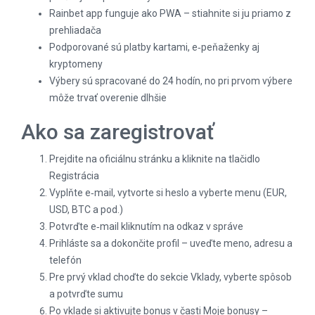
Rainbet app funguje ako PWA – stiahnite si ju priamo z
prehliadača
Podporované sú platby kartami, e‑peňaženky aj
kryptomeny
Výbery sú spracované do 24 hodín, no pri prvom výbere
môže trvať overenie dlhšie
Ako sa zaregistrovať
Prejdite na oficiálnu stránku a kliknite na tlačidlo
Registrácia
Vyplňte e‑mail, vytvorte si heslo a vyberte menu (EUR,
USD, BTC a pod.)
Potvrďte e‑mail kliknutím na odkaz v správe
Prihláste sa a dokončite profil – uveďte meno, adresu a
telefón
Pre prvý vklad choďte do sekcie Vklady, vyberte spôsob
a potvrďte sumu
Po vklade si aktivujte bonus v časti Moje bonusy –