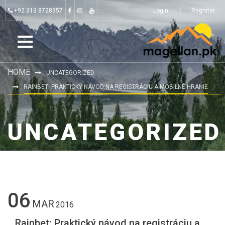
+92 313 8728357
Login
Register
HOME
UNCATEGORIZED
RAINBET: PRAKTICKÝ NÁVOD NA REGISTRÁCIU A MOBILNÉ HRANIE
UNCATEGORIZED
06
MAR
2016
Rainbet: Praktický návod na registráciu a