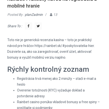
mobilné hranie
Posted By :
planZadmin
/
13
Share To :
Toto nie je generická recenzia kasína – toto je praktický
návod pre hráčov
https://rainbet.sk/#poskytovatelia-hier
.
Dozviete sa, ako sa zaregistrovať, overiť účet, aktivovať
bonusy a využiť mobilnú verziu naplno.
Rýchly kontrolný zoznam
Registrácia trvá menej ako 2 minúty – stačí e-mail a
heslo
Overenie totožnosti (KYC) vyžaduje doklad a
potvrdenie adresy
Rainbet casino ponúka vkladové bonusy a free spiny –
prečítajte si podmienky