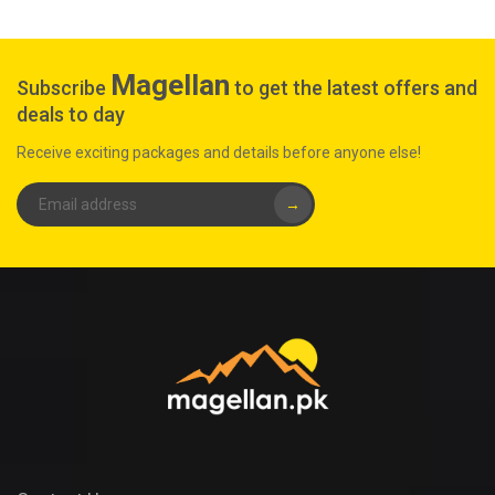
Magellan
Subscribe
to get the latest offers and
deals to day
Receive exciting packages and details before anyone else!
→