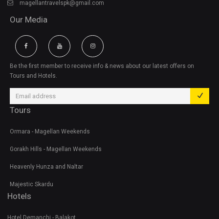
magellantravelspk@gmail.com
Our Media
Be the first member to receive info & news about our latest offers on
Tours and Hotels.
Tours
Ormara - Magellan Weekends
Gorakh Hills - Magellan Weekends
Heavenly Hunza and Naltar
Majestic Skardu
Hotels
Hotel Demanchi - Balakot