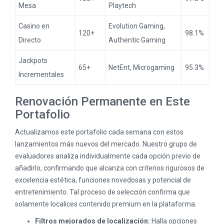
Mesa
Playtech
Casino en
Evolution Gaming,
120+
98.1%
Directo
Authentic Gaming
Jackpots
65+
NetEnt, Microgaming
95.3%
Incrementales
Renovación Permanente en Este
Portafolio
Actualizamos este portafolio cada semana con estos
lanzamientos más nuevos del mercado. Nuestro grupo de
evaluadores analiza individualmente cada opción previo de
añadirlo, confirmando que alcanza con criterios rigurosos de
excelencia estética, funciones novedosas y potencial de
entretenimiento. Tal proceso de selección confirma que
solamente localices contenido premium en la plataforma.
Filtros mejorados de localización:
Halla opciones