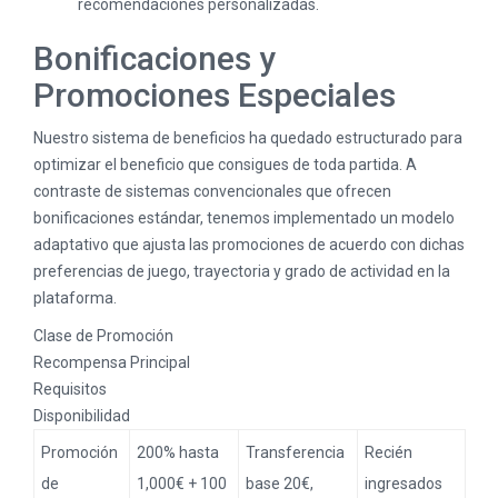
recomendaciones personalizadas.
Bonificaciones y
Promociones Especiales
Nuestro sistema de beneficios ha quedado estructurado para
optimizar el beneficio que consigues de toda partida. A
contraste de sistemas convencionales que ofrecen
bonificaciones estándar, tenemos implementado un modelo
adaptativo que ajusta las promociones de acuerdo con dichas
preferencias de juego, trayectoria y grado de actividad en la
plataforma.
Clase de Promoción
Recompensa Principal
Requisitos
Disponibilidad
Promoción
200% hasta
Transferencia
Recién
de
1,000€ + 100
base 20€,
ingresados