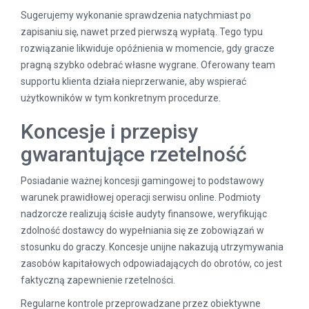
Sugerujemy wykonanie sprawdzenia natychmiast po
zapisaniu się, nawet przed pierwszą wypłatą. Tego typu
rozwiązanie likwiduje opóźnienia w momencie, gdy gracze
pragną szybko odebrać własne wygrane. Oferowany team
supportu klienta działa nieprzerwanie, aby wspierać
użytkowników w tym konkretnym procedurze.
Koncesje i przepisy
gwarantujące rzetelność
Posiadanie ważnej koncesji gamingowej to podstawowy
warunek prawidłowej operacji serwisu online. Podmioty
nadzorcze realizują ścisłe audyty finansowe, weryfikując
zdolność dostawcy do wypełniania się ze zobowiązań w
stosunku do graczy. Koncesje unijne nakazują utrzymywania
zasobów kapitałowych odpowiadających do obrotów, co jest
faktyczną zapewnienie rzetelności.
Regularne kontrole przeprowadzane przez obiektywne