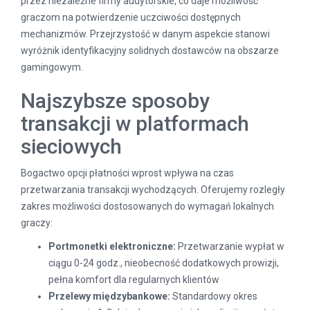
przez niezależne firmy audytorskie, co daje możliwość
graczom na potwierdzenie uczciwości dostępnych
mechanizmów. Przejrzystość w danym aspekcie stanowi
wyróżnik identyfikacyjny solidnych dostawców na obszarze
gamingowym.
Najszybsze sposoby
transakcji w platformach
sieciowych
Bogactwo opcji płatności wprost wpływa na czas
przetwarzania transakcji wychodzących. Oferujemy rozległy
zakres możliwości dostosowanych do wymagań lokalnych
graczy:
Portmonetki elektroniczne:
Przetwarzanie wypłat w
ciągu 0-24 godz., nieobecność dodatkowych prowizji,
pełna komfort dla regularnych klientów
Przelewy międzybankowe:
Standardowy okres