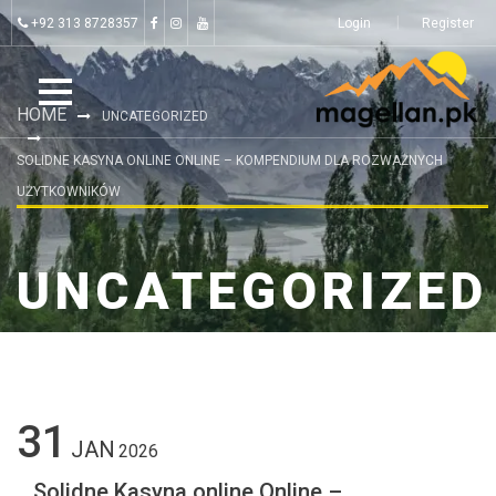
+92 313 8728357
Login
Register
HOME
UNCATEGORIZED
SOLIDNE KASYNA ONLINE ONLINE – KOMPENDIUM DLA ROZWAŻNYCH
UŻYTKOWNIKÓW
UNCATEGORIZED
31
JAN
2026
Solidne Kasyna online Online –