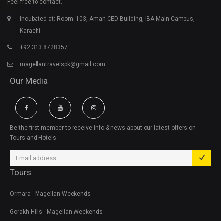
Feel free to contact.
Incubated at: Room: 103, Aman CED Building, IBA Main Campus,
Karachi
+92 313 8728357
magellantravelspk@gmail.com
Our Media
Be the first member to receive info & news about our latest offers on
Tours and Hotels.
Tours
Ormara - Magellan Weekends
Gorakh Hills - Magellan Weekends