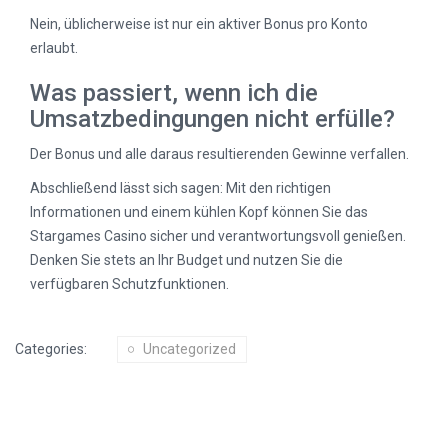
Nein, üblicherweise ist nur ein aktiver Bonus pro Konto
erlaubt.
Was passiert, wenn ich die
Umsatzbedingungen nicht erfülle?
Der Bonus und alle daraus resultierenden Gewinne verfallen.
Abschließend lässt sich sagen: Mit den richtigen
Informationen und einem kühlen Kopf können Sie das
Stargames Casino sicher und verantwortungsvoll genießen.
Denken Sie stets an Ihr Budget und nutzen Sie die
verfügbaren Schutzfunktionen.
Categories:
Uncategorized