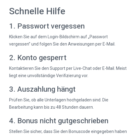
Schnelle Hilfe
1. Passwort vergessen
Klicken Sie auf dem Login-Bildschirm auf „Passwort
vergessen” und folgen Sie den Anweisungen per E-Mail.
2. Konto gesperrt
Kontaktieren Sie den Support per Live-Chat oder E-Mail. Meist
liegt eine unvollständige Verifizierung vor.
3. Auszahlung hängt
Prüfen Sie, ob alle Unterlagen hochgeladen sind. Die
Bearbeitung kann bis zu 48 Stunden dauern.
4. Bonus nicht gutgeschrieben
Stellen Sie sicher, dass Sie den Bonuscode eingegeben haben