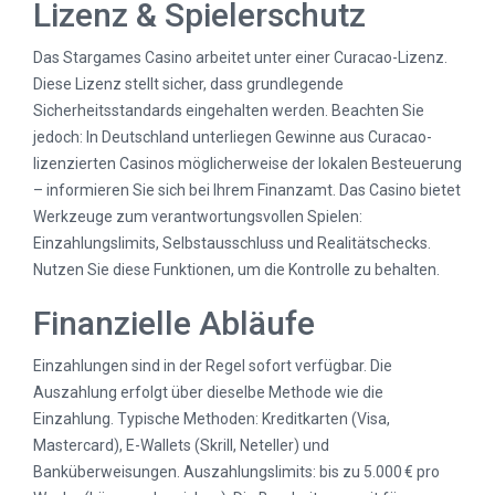
Lizenz & Spielerschutz
Das Stargames Casino arbeitet unter einer Curacao-Lizenz.
Diese Lizenz stellt sicher, dass grundlegende
Sicherheitsstandards eingehalten werden. Beachten Sie
jedoch: In Deutschland unterliegen Gewinne aus Curacao-
lizenzierten Casinos möglicherweise der lokalen Besteuerung
– informieren Sie sich bei Ihrem Finanzamt. Das Casino bietet
Werkzeuge zum verantwortungsvollen Spielen:
Einzahlungslimits, Selbstausschluss und Realitätschecks.
Nutzen Sie diese Funktionen, um die Kontrolle zu behalten.
Finanzielle Abläufe
Einzahlungen sind in der Regel sofort verfügbar. Die
Auszahlung erfolgt über dieselbe Methode wie die
Einzahlung. Typische Methoden: Kreditkarten (Visa,
Mastercard), E-Wallets (Skrill, Neteller) und
Banküberweisungen. Auszahlungslimits: bis zu 5.000 € pro