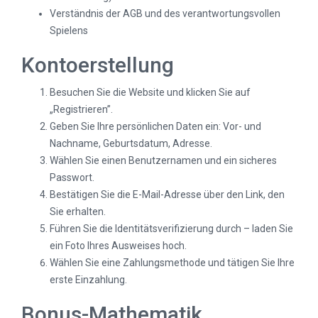
Verständnis der AGB und des verantwortungsvollen
Spielens
Kontoerstellung
Besuchen Sie die Website und klicken Sie auf
„Registrieren”.
Geben Sie Ihre persönlichen Daten ein: Vor- und
Nachname, Geburtsdatum, Adresse.
Wählen Sie einen Benutzernamen und ein sicheres
Passwort.
Bestätigen Sie die E-Mail-Adresse über den Link, den
Sie erhalten.
Führen Sie die Identitätsverifizierung durch – laden Sie
ein Foto Ihres Ausweises hoch.
Wählen Sie eine Zahlungsmethode und tätigen Sie Ihre
erste Einzahlung.
Bonus-Mathematik