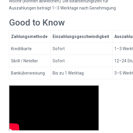
Woche (können abweichen). Die Bearbeitungszeit für
Auszahlungen beträgt 1–3 Werktage nach Genehmigung.
Good to Know
Zahlungsmethode
Einzahlungsgeschwindigkeit
Auszahlu
Kreditkarte
Sofort
1–3 Werk
Skrill / Neteller
Sofort
12–24 St
Banküberweisung
Bis zu 1 Werktag
3–5 Werk