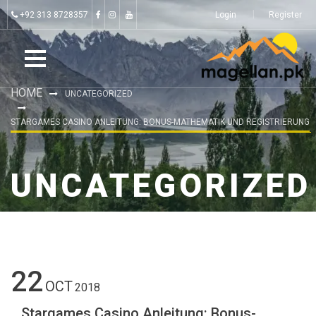
+92 313 8728357
Login
Register
HOME
UNCATEGORIZED
STARGAMES CASINO ANLEITUNG: BONUS-MATHEMATIK UND REGISTRIERUNG
UNCATEGORIZED
22
OCT
2018
Stargames Casino Anleitung: Bonus-