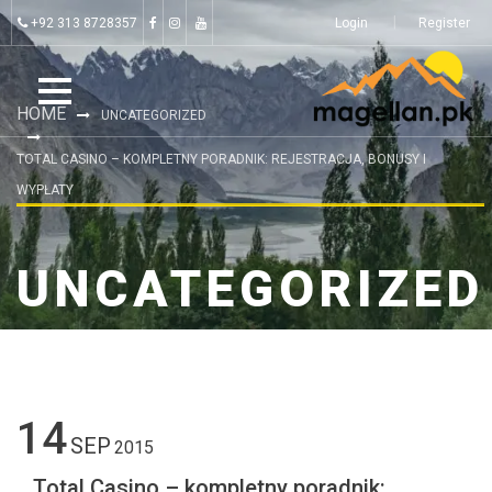
+92 313 8728357
Login
Register
HOME
UNCATEGORIZED
TOTAL CASINO – KOMPLETNY PORADNIK: REJESTRACJA, BONUSY I
WYPŁATY
UNCATEGORIZED
14
SEP
2015
Total Casino – kompletny poradnik: