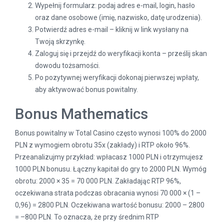
Wypełnij formularz: podaj adres e-mail, login, hasło
oraz dane osobowe (imię, nazwisko, datę urodzenia).
Potwierdź adres e-mail – kliknij w link wysłany na
Twoją skrzynkę.
Zaloguj się i przejdź do weryfikacji konta – prześlij skan
dowodu tożsamości.
Po pozytywnej weryfikacji dokonaj pierwszej wpłaty,
aby aktywować bonus powitalny.
Bonus Mathematics
Bonus powitalny w Total Casino często wynosi 100% do 2000
PLN z wymogiem obrotu 35x (zakłady) i RTP około 96%.
Przeanalizujmy przykład: wpłacasz 1000 PLN i otrzymujesz
1000 PLN bonusu. Łączny kapitał do gry to 2000 PLN. Wymóg
obrotu: 2000 × 35 = 70 000 PLN. Zakładając RTP 96%,
oczekiwana strata podczas obracania wynosi 70 000 × (1 –
0,96) = 2800 PLN. Oczekiwana wartość bonusu: 2000 – 2800
= –800 PLN. To oznacza, że przy średnim RTP