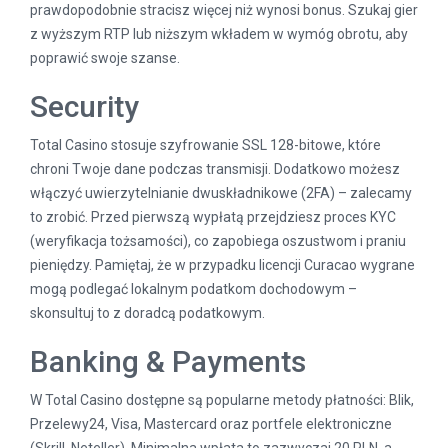
prawdopodobnie stracisz więcej niż wynosi bonus. Szukaj gier
z wyższym RTP lub niższym wkładem w wymóg obrotu, aby
poprawić swoje szanse.
Security
Total Casino stosuje szyfrowanie SSL 128-bitowe, które
chroni Twoje dane podczas transmisji. Dodatkowo możesz
włączyć uwierzytelnianie dwuskładnikowe (2FA) – zalecamy
to zrobić. Przed pierwszą wypłatą przejdziesz proces KYC
(weryfikacja tożsamości), co zapobiega oszustwom i praniu
pieniędzy. Pamiętaj, że w przypadku licencji Curacao wygrane
mogą podlegać lokalnym podatkom dochodowym –
skonsultuj to z doradcą podatkowym.
Banking & Payments
W Total Casino dostępne są popularne metody płatności: Blik,
Przelewy24, Visa, Mastercard oraz portfele elektroniczne
(Skrill, Neteller). Minimalna wpłata to zazwyczaj 20 PLN, a