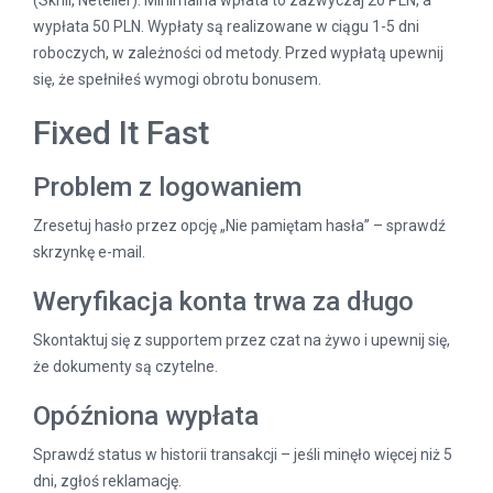
wypłata 50 PLN. Wypłaty są realizowane w ciągu 1-5 dni
roboczych, w zależności od metody. Przed wypłatą upewnij
się, że spełniłeś wymogi obrotu bonusem.
Fixed It Fast
Problem z logowaniem
Zresetuj hasło przez opcję „Nie pamiętam hasła” – sprawdź
skrzynkę e-mail.
Weryfikacja konta trwa za długo
Skontaktuj się z supportem przez czat na żywo i upewnij się,
że dokumenty są czytelne.
Opóźniona wypłata
Sprawdź status w historii transakcji – jeśli minęło więcej niż 5
dni, zgłoś reklamację.