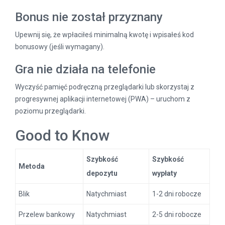
Bonus nie został przyznany
Upewnij się, że wpłaciłeś minimalną kwotę i wpisałeś kod
bonusowy (jeśli wymagany).
Gra nie działa na telefonie
Wyczyść pamięć podręczną przeglądarki lub skorzystaj z
progresywnej aplikacji internetowej (PWA) – uruchom z
poziomu przeglądarki.
Good to Know
Szybkość
Szybkość
Metoda
depozytu
wypłaty
Blik
Natychmiast
1-2 dni robocze
Przelew bankowy
Natychmiast
2-5 dni robocze