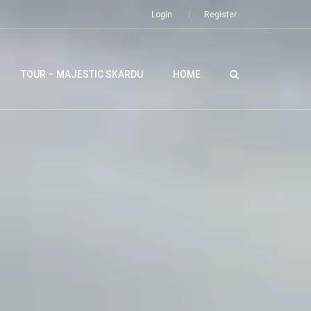
Login
Register
TOUR – MAJESTIC SKARDU
HOME