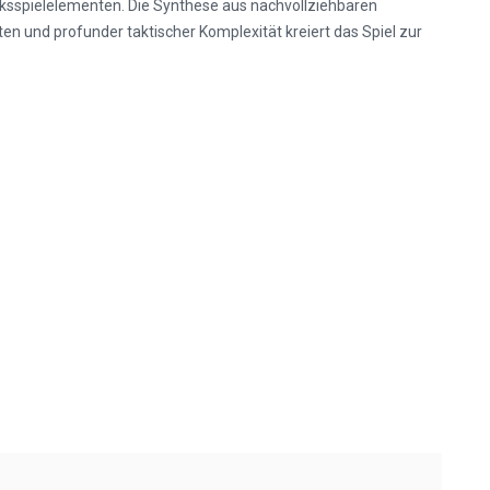
lücksspielelementen. Die Synthese aus nachvollziehbaren
n und profunder taktischer Komplexität kreiert das Spiel zur