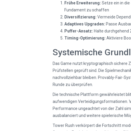
Frühe Erweiterung:
Setze ein in die
Fundament zu schaffen
Diversifizierung:
Vermeide Depende
Adaptives Upgraden:
Passe Ausbau
Puffer-Ansatz:
Halte durchgehend 2
Timing-Optimierung:
Aktiviere Bo
Systemische Grundl
Das Game nutzt kryptographisch sichere Z
Prüfstellen geprüft sind. Die Spielmechani
nachvollziehbar bleiben. Provably-Fair-Syst
Runde zu überprüfen.
Die technische Plattform gewährleistet bl
aufwendigen Verteidigungsformationen. Ve
Performance ungeachtet von der Zahl simul
ausbalanciert und weitere spielerische Mögl
Tower Rush verkörpert die Fortschritt mo