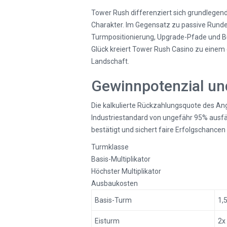
Tower Rush differenziert sich grundlegen
Charakter. Im Gegensatz zu passive Runde
Turmpositionierung, Upgrade-Pfade und B
Glück kreiert
Tower Rush Casino
zu einem 
Landschaft.
Gewinnpotenzial un
Die kalkulierte Rückzahlungsquote des An
Industriestandard von ungefähr 95% ausfäl
bestätigt und sichert faire Erfolgschancen
Turmklasse
Basis-Multiplikator
Höchster Multiplikator
Ausbaukosten
Basis-Turm
1,
Eisturm
2x