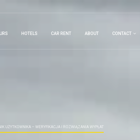
URS
HOTELS
CAR RENT
ABOUT
CONTACT
IK UŻYTKOWNIKA – WERYFIKACJA I ROZWIĄZANIA WYPŁAT