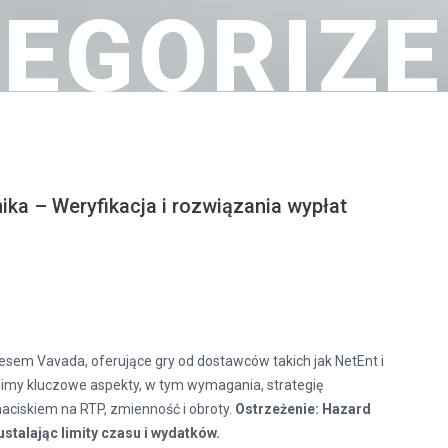
EGORIZE
ka – Weryfikacja i rozwiązania wypłat
dresem
Vavada
, oferujące gry od dostawców takich jak NetEnt i
my kluczowe aspekty, w tym wymagania, strategię
ciskiem na RTP, zmienność i obroty.
Ostrzeżenie: Hazard
stalając limity czasu i wydatków.