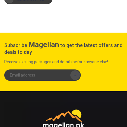
Magellan
Subscribe
to get the latest offers and
deals to day
Receive exciting packages and details before anyone else!
→