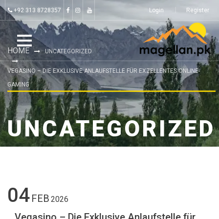
+92 313 8728357
Login
Register
HOME
UNCATEGORIZED
VEGASINO – DIE EXKLUSIVE ANLAUFSTELLE FÜR EXZELLENTES ONLINE-
GAMING
UNCATEGORIZED
04
FEB
2026
Vegasino – Die Exklusive Anlaufstelle für