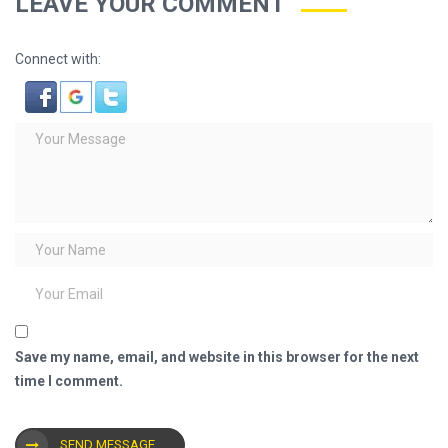
LEAVE YOUR COMMENT
Connect with:
Save my name, email, and website in this browser for the next
time I comment.
SEND MESSAGE