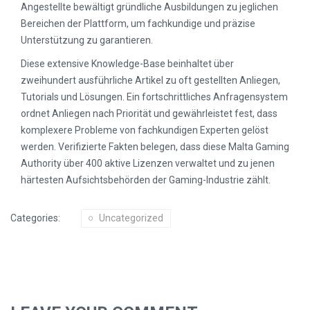
Angestellte bewältigt gründliche Ausbildungen zu jeglichen
Bereichen der Plattform, um fachkundige und präzise
Unterstützung zu garantieren.
Diese extensive Knowledge-Base beinhaltet über
zweihundert ausführliche Artikel zu oft gestellten Anliegen,
Tutorials und Lösungen. Ein fortschrittliches Anfragensystem
ordnet Anliegen nach Priorität und gewährleistet fest, dass
komplexere Probleme von fachkundigen Experten gelöst
werden. Verifizierte Fakten belegen, dass diese Malta Gaming
Authority über 400 aktive Lizenzen verwaltet und zu jenen
härtesten Aufsichtsbehörden der Gaming-Industrie zählt.
Categories:
Uncategorized