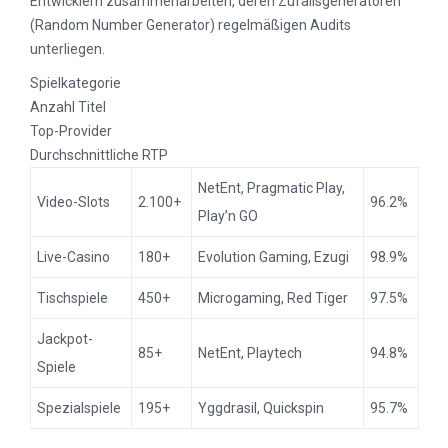
Entwicklern zusammenarbeiten, deren Zufallsgeneratoren
(Random Number Generator) regelmäßigen Audits
unterliegen.
Spielkategorie
Anzahl Titel
Top-Provider
Durchschnittliche RTP
NetEnt, Pragmatic Play,
Video-Slots
2.100+
96.2%
Play’n GO
Live-Casino
180+
Evolution Gaming, Ezugi
98.9%
Tischspiele
450+
Microgaming, Red Tiger
97.5%
Jackpot-
85+
NetEnt, Playtech
94.8%
Spiele
Spezialspiele
195+
Yggdrasil, Quickspin
95.7%