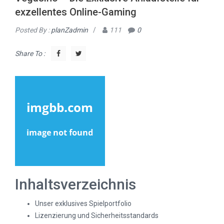
exzellentes Online-Gaming
Posted By :
planZadmin
/
111
0
Share To :
Inhaltsverzeichnis
Unser exklusives Spielportfolio
Lizenzierung und Sicherheitsstandards