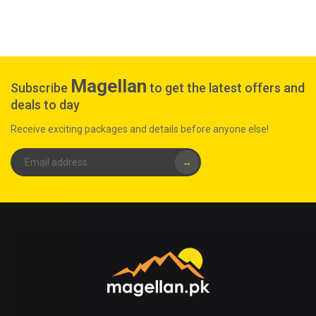
Magellan
Subscribe
to get the latest offers and
deals to day
Receive exciting packages and details before anyone else!
→