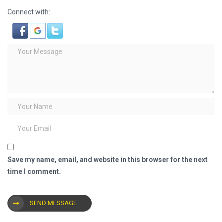
Connect with:
Save my name, email, and website in this browser for the next
time I comment.
SEND MESSAGE