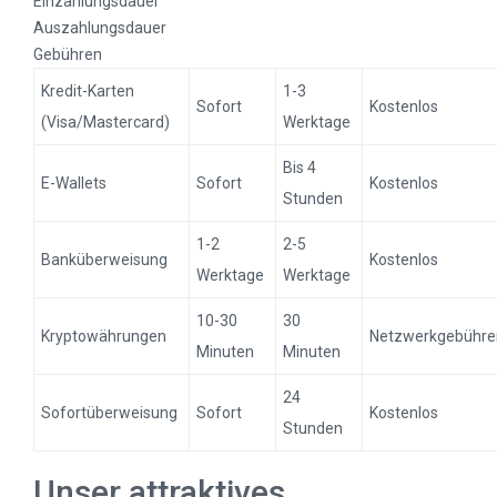
Einzahlungsdauer
Auszahlungsdauer
Gebühren
Kredit-Karten
1-3
Sofort
Kostenlos
(Visa/Mastercard)
Werktage
Bis 4
E-Wallets
Sofort
Kostenlos
Stunden
1-2
2-5
Banküberweisung
Kostenlos
Werktage
Werktage
10-30
30
Kryptowährungen
Netzwerkgebühre
Minuten
Minuten
24
Sofortüberweisung
Sofort
Kostenlos
Stunden
Unser attraktives