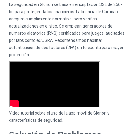
La seguridad en Glorion se basa en encriptación SSL de 256-
bit para proteger datos financieros. La licencia de Curacao
asegura cumplimiento normativo, pero verifica
actualizaciones en el sitio. Se emplean generadores de
números aleatorios (RNG) certificados para juegos, auditados
por labs como eCOGRA. Recomendamos habilitar
autenticación de dos factores (2FA) en tu cuenta para mayor
protección.
Video tutorial sobre el uso de la app móvil de Glorion y
características de seguridad.