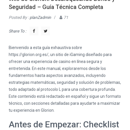
Seguridad – Guía Técnica Completa
Posted By :
planZadmin
/
71
Share To :
Bienvenido a esta guía exhaustiva sobre
https://glorion.org.es/
, un sitio de iGaming diseñado para
ofrecer una experiencia de casino en línea segura y
entretenida. En este manual, exploraremos desde los
fundamentos hasta aspectos avanzados, incluyendo
estrategias matemáticas, seguridad y solución de problemas,
todo adaptado al protocolo L para una cobertura profunda.
Este contenido está redactado en español y sigue un formato
técnico, con secciones detalladas para ayudarte a maximizar
tu experiencia en Glorion.
Antes de Empezar: Checklist