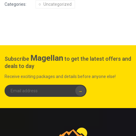
Categories:
Uncategorized
Magellan
Subscribe
to get the latest offers and
deals to day
Receive exciting packages and details before anyone else!
→