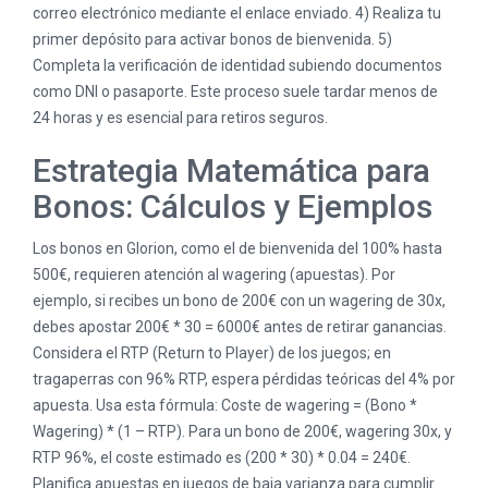
correo electrónico mediante el enlace enviado. 4) Realiza tu
primer depósito para activar bonos de bienvenida. 5)
Completa la verificación de identidad subiendo documentos
como DNI o pasaporte. Este proceso suele tardar menos de
24 horas y es esencial para retiros seguros.
Estrategia Matemática para
Bonos: Cálculos y Ejemplos
Los bonos en Glorion, como el de bienvenida del 100% hasta
500€, requieren atención al wagering (apuestas). Por
ejemplo, si recibes un bono de 200€ con un wagering de 30x,
debes apostar 200€ * 30 = 6000€ antes de retirar ganancias.
Considera el RTP (Return to Player) de los juegos; en
tragaperras con 96% RTP, espera pérdidas teóricas del 4% por
apuesta. Usa esta fórmula: Coste de wagering = (Bono *
Wagering) * (1 – RTP). Para un bono de 200€, wagering 30x, y
RTP 96%, el coste estimado es (200 * 30) * 0.04 = 240€.
Planifica apuestas en juegos de baja varianza para cumplir