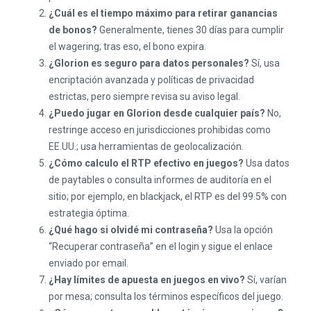
¿Cuál es el tiempo máximo para retirar ganancias
de bonos?
Generalmente, tienes 30 días para cumplir
el wagering; tras eso, el bono expira.
¿Glorion es seguro para datos personales?
Sí, usa
encriptación avanzada y políticas de privacidad
estrictas, pero siempre revisa su aviso legal.
¿Puedo jugar en Glorion desde cualquier país?
No,
restringe acceso en jurisdicciones prohibidas como
EE.UU.; usa herramientas de geolocalización.
¿Cómo calculo el RTP efectivo en juegos?
Usa datos
de paytables o consulta informes de auditoría en el
sitio; por ejemplo, en blackjack, el RTP es del 99.5% con
estrategia óptima.
¿Qué hago si olvidé mi contraseña?
Usa la opción
“Recuperar contraseña” en el login y sigue el enlace
enviado por email.
¿Hay límites de apuesta en juegos en vivo?
Sí, varían
por mesa; consulta los términos específicos del juego.