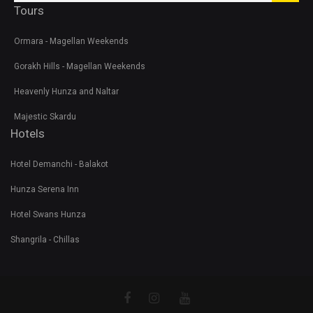
Tours
Ormara - Magellan Weekends
Gorakh Hills - Magellan Weekends
Heavenly Hunza and Naltar
Majestic Skardu
Hotels
Hotel Demanchi - Balakot
Hunza Serena Inn
Hotel Swans Hunza
Shangrila - Chillas