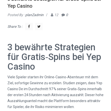
Yep Casino
Posted By :
planZadmin
/
12
0
Share To :
3 bewährte Strategien
für Gratis‑Spins bei Yep
Casino
Viele Spieler starten ihr Online‑Casino‑Abenteuer mit dem
Ziel, sofortige Gewinne zu erzielen. Studien zeigen, dass
Yep
Casino De
im Durchschnitt 97 % seiner Gratis‑Spins innerhalb
der ersten 24 Stunden nach Aktivierung auszahlt. Dieser hohe
Auszahlungsanteil macht die Plattform besonders attraktiv
für Spieler, die ihr Risiko minimieren wollen.