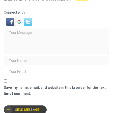
Connect with:
Save my name, email, and website in this browser for the next
time I comment.
SEND MESSAGE