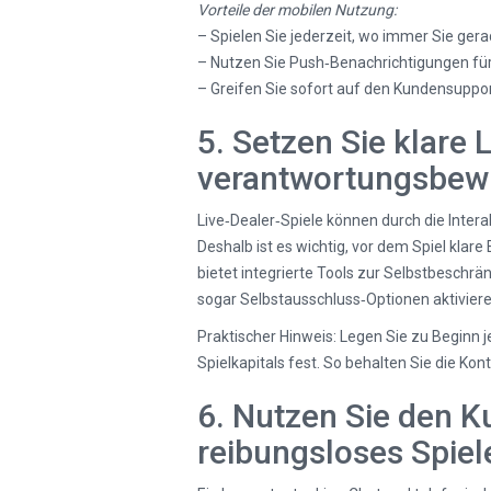
Vorteile der mobilen Nutzung:
– Spielen Sie jederzeit, wo immer Sie gera
– Nutzen Sie Push‑Benachrichtigungen fü
– Greifen Sie sofort auf den Kundensupport
5. Setzen Sie klare 
verantwortungsbew
Live‑Dealer‑Spiele können durch die Inter
Deshalb ist es wichtig, vor dem Spiel klare
bietet integrierte Tools zur Selbstbeschrän
sogar Selbstausschluss‑Optionen aktiviere
Praktischer Hinweis: Legen Sie zu Beginn 
Spielkapitals fest. So behalten Sie die Kont
6. Nutzen Sie den K
reibungsloses Spiel