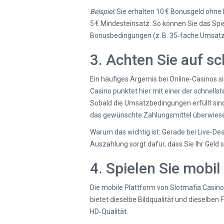
Beispiel:
Sie erhalten 10 € Bonusgeld ohne 
5 € Mindesteinsatz. So können Sie das Spiel
Bonusbedingungen (z. B. 35‑fache Umsatz
3. Achten Sie auf s
Ein häufiges Ärgernis bei Online‑Casinos 
Casino punktet hier mit einer der schnel
Sobald die Umsatzbedingungen erfüllt sin
das gewünschte Zahlungsmittel überwies
Warum das wichtig ist: Gerade bei Live‑De
Auszahlung sorgt dafür, dass Sie Ihr Geld
4. Spielen Sie mobil 
Die mobile Plattform von Slotmafia Casino 
bietet dieselbe Bildqualität und dieselben 
HD‑Qualität.