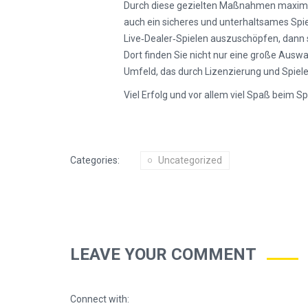
Durch diese gezielten Maßnahmen maximie
auch ein sicheres und unterhaltsames Spiel
Live‑Dealer‑Spielen auszuschöpfen, dann 
Dort finden Sie nicht nur eine große Ausw
Umfeld, das durch Lizenzierung und Spiele
Viel Erfolg und vor allem viel Spaß beim Sp
Categories:
Uncategorized
LEAVE YOUR COMMENT
Connect with: