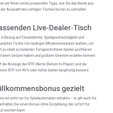
gen wir Ihnen sechs praxisnahe Tipps, wie Sie das Beste aus
der Auswahl des richtigen Tisches bis hin zu schnellen
assenden Live‑Dealer‑Tisch
 in Bezug auf Einsatzlimits, Spielgeschwindigkeit und
unächst Tische mit niedrigen Mindesteinsätzen wählen, um
 zu stark zu belasten. Fortgeschrittene Spieler profitieren
lität beim Setzen haben und größere Gewinne erzielen können.
f die Anzeige der RTP‑Werte (Return to Player) und die
t einer RTP von 96 % oder höher bieten langfristig bessere
Willkommensbonus gezielt
ist nicht nur für Spielautomaten attraktiv – er gilt auch für
 erhalten Sie einen Bonus ohne Einzahlung, der sofort für
tzt werden kann.