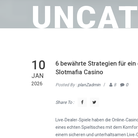
UNCAT
10
6 bewährte Strategien für ein 
Slotmafia Casino
JAN
2026
Posted By :
planZadmin
/
8
0
Share To :
Live‑Dealer‑Spiele haben die Online‑Casino‑
eines echten Spieltisches mit dem Komfort,
einem sicheren und unterhaltsamen Live‑C