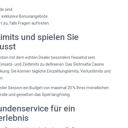
de sind.
r exklusive Bonusangebote.
 zu, falls Fragen auftreten.
Limits und spielen Sie
usst
aktion mit dem echten Dealer besonders fesselnd sein.
 Einsatz‑ und Zeitlimits zu definieren. Das Slotmafia Casino
kung: Sie können tägliche Einzahlungslimits, Verlustlimits und
n.
jeder Session ein Budget von maximal 20 % Ihres monatlichen
rolle und genießen das Spiel langfristig.
undenservice für ein
erlebnis