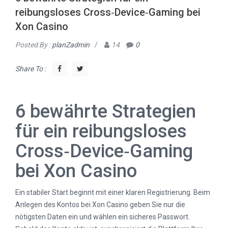
reibungsloses Cross‑Device‑Gaming bei
Xon Casino
Posted By :
planZadmin
/
14
0
Share To :
6 bewährte Strategien
für ein reibungsloses
Cross‑Device‑Gaming
bei Xon Casino
Ein stabiler Start beginnt mit einer klaren Registrierung. Beim
Anlegen des Kontos bei Xon Casino geben Sie nur die
nötigsten Daten ein und wählen ein sicheres Passwort.