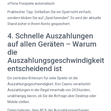
offene Freispiele automatisch.
Praktischer Tipp: Schließen Sie ein Spiel nicht einfach,
sondern klicken Sie auf „Spiel beenden“. So wird der aktuelle
Stand sicher in Ihrem Konto gespeichert.
4. Schnelle Auszahlungen
auf allen Geräten – Warum
die
Auszahlungsgeschwindigkeit
entscheidend ist
Ein zentrales Kriterium für viele Spieler ist die
Auszahlungsgeschwindigkeit. Xon Casino verarbeitet
Auszahlungen in der Regel innerhalb von 24 Stunden,
unabhängig davon, ob Sie die Anfrage über Desktop oder
Mobile stellen.
Daten belegen, dass 85 % der Auszahlungsanfragen