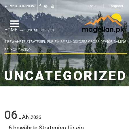
+92 313 8728357
Login
Register
HOME
UNCATEGORIZED
6 BEWÄHRTE STRATEGIEN FÜR EIN REIBUNGSLOSES CROSS‑DEVICE‑GAMING
BEI XON CASINO
UNCATEGORIZED
06
JAN
2026
6 bewährte Strategien für ein