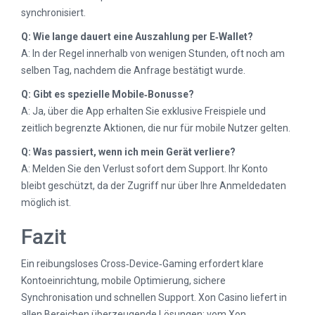
synchronisiert.
Q: Wie lange dauert eine Auszahlung per E‑Wallet?
A: In der Regel innerhalb von wenigen Stunden, oft noch am
selben Tag, nachdem die Anfrage bestätigt wurde.
Q: Gibt es spezielle Mobile‑Bonusse?
A: Ja, über die App erhalten Sie exklusive Freispiele und
zeitlich begrenzte Aktionen, die nur für mobile Nutzer gelten.
Q: Was passiert, wenn ich mein Gerät verliere?
A: Melden Sie den Verlust sofort dem Support. Ihr Konto
bleibt geschützt, da der Zugriff nur über Ihre Anmeldedaten
möglich ist.
Fazit
Ein reibungsloses Cross‑Device‑Gaming erfordert klare
Kontoeinrichtung, mobile Optimierung, sichere
Synchronisation und schnellen Support. Xon Casino liefert in
allen Bereichen überzeugende Lösungen: vom Xon