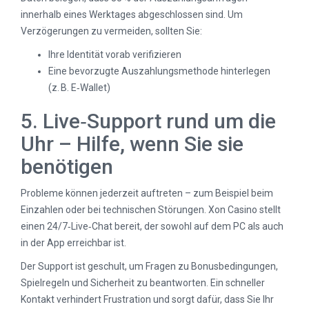
innerhalb eines Werktages abgeschlossen sind. Um
Verzögerungen zu vermeiden, sollten Sie:
Ihre Identität vorab verifizieren
Eine bevorzugte Auszahlungsmethode hinterlegen
(z. B. E‑Wallet)
5. Live‑Support rund um die
Uhr – Hilfe, wenn Sie sie
benötigen
Probleme können jederzeit auftreten – zum Beispiel beim
Einzahlen oder bei technischen Störungen. Xon Casino stellt
einen 24/7‑Live‑Chat bereit, der sowohl auf dem PC als auch
in der App erreichbar ist.
Der Support ist geschult, um Fragen zu Bonusbedingungen,
Spielregeln und Sicherheit zu beantworten. Ein schneller
Kontakt verhindert Frustration und sorgt dafür, dass Sie Ihr