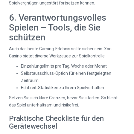
Spielvergnügen ungestört fortsetzen können.
6. Verantwortungsvolles
Spielen – Tools, die Sie
schützen
Auch das beste Gaming-Erlebnis sollte sicher sein. Xon
Casino bietet diverse Werkzeuge zur Spielkontrolle:
Einzahlungslimits pro Tag, Woche oder Monat
Selbstausschluss‑Option für einen festgelegten
Zeitraum
Echtzeit‑Statistiken zu Ihrem Spielverhalten
Setzen Sie sich klare Grenzen, bevor Sie starten. So bleibt
das Spiel unterhaltsam und risikofrei.
Praktische Checkliste für den
Gerätewechsel