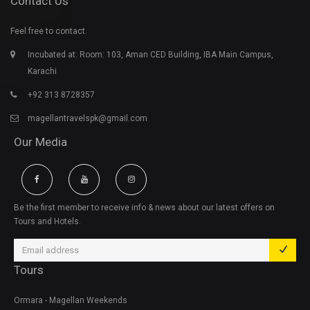
Contact Us
Feel free to contact.
Incubated at: Room: 103, Aman CED Building, IBA Main Campus,
Karachi
+92 313 8728357
magellantravelspk@gmail.com
Our Media
Be the first member to receive info & news about our latest offers on
Tours and Hotels.
Tours
Ormara - Magellan Weekends