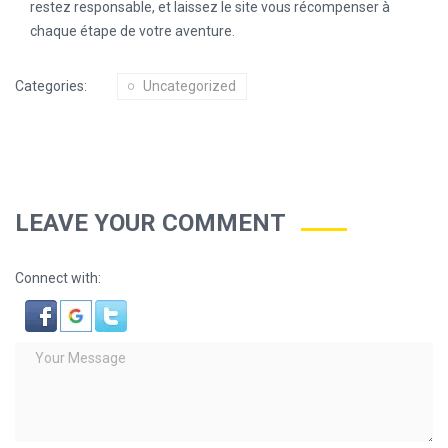
restez responsable, et laissez le site vous récompenser à
chaque étape de votre aventure.
Categories:
Uncategorized
LEAVE YOUR COMMENT
Connect with: