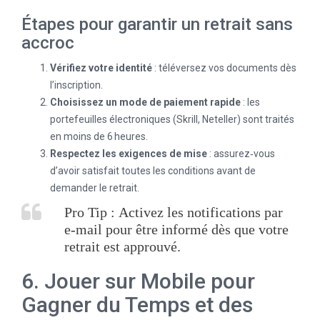
Étapes pour garantir un retrait sans
accroc
Vérifiez votre identité
: téléversez vos documents dès
l’inscription.
Choisissez un mode de paiement rapide
: les
portefeuilles électroniques (Skrill, Neteller) sont traités
en moins de 6 heures.
Respectez les exigences de mise
: assurez‑vous
d’avoir satisfait toutes les conditions avant de
demander le retrait.
Pro Tip : Activez les notifications par
e‑mail pour être informé dès que votre
retrait est approuvé.
6. Jouer sur Mobile pour
Gagner du Temps et des