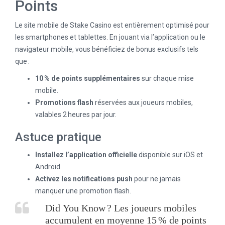
Points
Le site mobile de Stake Casino est entièrement optimisé pour
les smartphones et tablettes. En jouant via l’application ou le
navigateur mobile, vous bénéficiez de bonus exclusifs tels
que :
10 % de points supplémentaires
sur chaque mise
mobile.
Promotions flash
réservées aux joueurs mobiles,
valables 2 heures par jour.
Astuce pratique
Installez l’application officielle
disponible sur iOS et
Android.
Activez les notifications push
pour ne jamais
manquer une promotion flash.
Did You Know ? Les joueurs mobiles
accumulent en moyenne 15 % de points