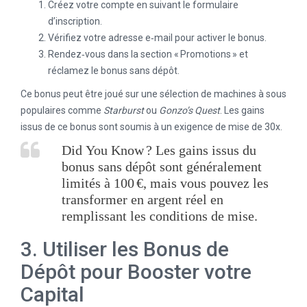
Créez votre compte en suivant le formulaire
d’inscription.
Vérifiez votre adresse e‑mail pour activer le bonus.
Rendez‑vous dans la section « Promotions » et
réclamez le bonus sans dépôt.
Ce bonus peut être joué sur une sélection de machines à sous
populaires comme
Starburst
ou
Gonzo’s Quest
. Les gains
issus de ce bonus sont soumis à un exigence de mise de 30x.
Did You Know ? Les gains issus du
bonus sans dépôt sont généralement
limités à 100 €, mais vous pouvez les
transformer en argent réel en
remplissant les conditions de mise.
3. Utiliser les Bonus de
Dépôt pour Booster votre
Capital