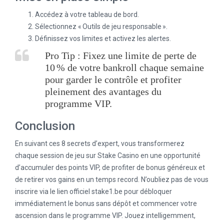
Accédez à votre tableau de bord.
Sélectionnez « Outils de jeu responsable ».
Définissez vos limites et activez les alertes.
Pro Tip : Fixez une limite de perte de
10 % de votre bankroll chaque semaine
pour garder le contrôle et profiter
pleinement des avantages du
programme VIP.
Conclusion
En suivant ces 8 secrets d’expert, vous transformerez
chaque session de jeu sur Stake Casino en une opportunité
d’accumuler des points VIP, de profiter de bonus généreux et
de retirer vos gains en un temps record. N’oubliez pas de vous
inscrire via le lien officiel
stake1.be
pour débloquer
immédiatement le bonus sans dépôt et commencer votre
ascension dans le programme VIP. Jouez intelligemment,