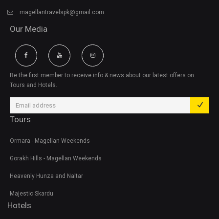
magellantravelspk@gmail.com
Our Media
Be the first member to receive info & news about our latest offers on
Tours and Hotels.
Tours
Ormara - Magellan Weekends
Gorakh Hills - Magellan Weekends
Heavenly Hunza and Naltar
Majestic Skardu
Hotels