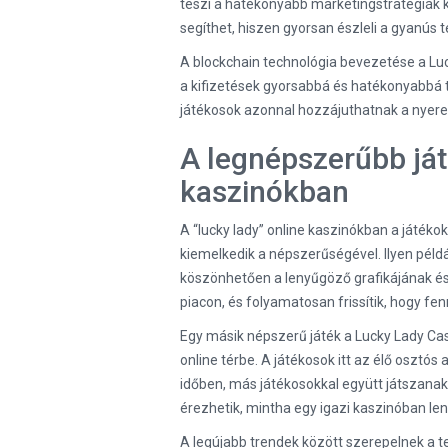
teszi a hatékonyabb marketingstratégiák k
segíthet, hiszen gyorsan észleli a gyanús
A blockchain technológia bevezetése a Lu
a kifizetések gyorsabbá és hatékonyabbá té
játékosok azonnal hozzájuthatnak a nyere
A legnépszerűbb ját
kaszinókban
A “lucky lady” online kaszinókban a játéko
kiemelkedik a népszerűségével. Ilyen péld
köszönhetően a lenyűgöző grafikájának és 
piacon, és folyamatosan frissítik, hogy fe
Egy másik népszerű játék a Lucky Lady Ca
online térbe. A játékosok itt az élő osztós
időben, más játékosokkal együtt játszana
érezhetik, mintha egy igazi kaszinóban le
A legújabb trendek között szerepelnek a t