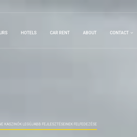
URS
HOTELS
CAR RENT
ABOUT
CONTACT
INE KASZINÓK LEGÚJABB FEJLESZTÉSEINEK FELFEDEZÉSE