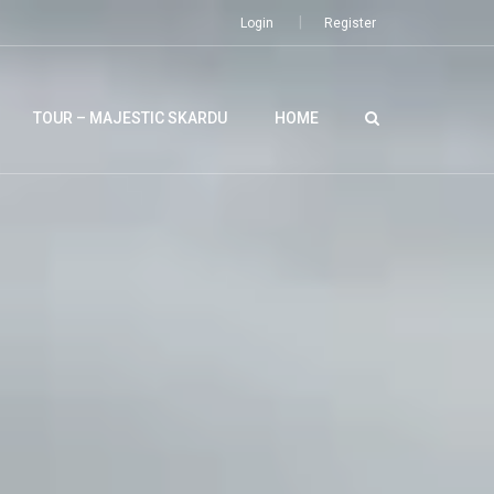
Login
Register
TOUR – MAJESTIC SKARDU
HOME