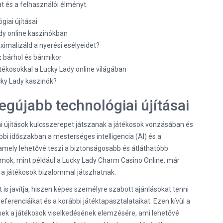
at és a felhasználói élményt.
giai újításai
dy online kaszinókban
malizáld a nyerési esélyeidet?
 bárhol és bármikor
tékosokkal a Lucky Lady online világában
cky Lady kaszinók?
egújabb technológiai újításai
ai újítások kulcsszerepet játszanak a játékosok vonzásában és
i időszakban a mesterséges intelligencia (AI) és a
 amely lehetővé teszi a biztonságosabb és átláthatóbb
ormok, mint például a Lucky Lady Charm Casino Online, már
gy a játékosok bizalommal játszhatnak.
 is javítja, hiszen képes személyre szabott ajánlásokat tenni
ferenciáikat és a korábbi játéktapasztalataikat. Ezen kívül a
sek a játékosok viselkedésének elemzésére, ami lehetővé