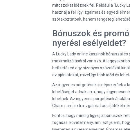
mítoszokat idéznek fel. Például a “Lucky L
használja fel, így izgalmas és egyedi élm
szórakoztatóak, hanem rengeteg lehetősé
Bónuszok és promóc
nyerési esélyeidet?
A Lucky Lady online kaszinók bónuszai és 
maximalizálásáról van szó. A leggyakoribb
befizetésed egy bizonyos százalékát kíná
az ajánlatokat, mivel így több időd és lehe
Az ingyenes pörgetések is népszerűek a
l
lehetőséget adnak arra, hogy ingyenesen 
lehetnek. Az ingyenes pörgetések általába
Charm, ami extra izgalmat ad a játékélmé
Fontos, hogy mindig figyelj a bónuszok fe
fogadási követelmény, ami azt jelenti, ho
kiveheted a nyereményeidet. Érdemes alapo