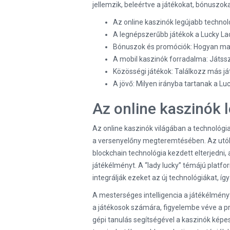
jellemzik, beleértve a játékokat, bónuszok
Az online kaszinók legújabb technoló
A legnépszerűbb játékok a Lucky La
Bónuszok és promóciók: Hogyan maxi
A mobil kaszinók forradalma: Játssz
Közösségi játékok: Találkozz más já
A jövő: Milyen irányba tartanak a Lu
Az online kaszinók l
Az online kaszinók világában a technológi
a versenyelőny megteremtésében. Az utóbb
blockchain technológia kezdett elterjedni,
játékélményt. A “lady lucky” témájú platf
integrálják ezeket az új technológiákat, í
A mesterséges intelligencia a játékélményt
a játékosok számára, figyelembe véve a pre
gépi tanulás segítségével a kaszinók képe