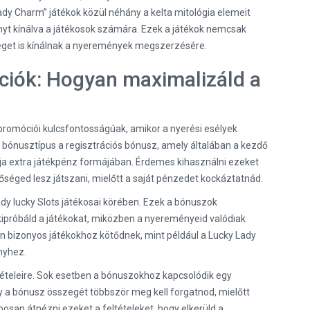
ady Charm” játékok közül néhány a kelta mitológia elemeit
ényt kínálva a játékosok számára. Ezek a játékok nemcsak
get is kínálnak a nyeremények megszerzésére.
iók: Hogyan maximalizáld a
promóciói kulcsfontosságúak, amikor a nyerési esélyek
 bónusztípus a regisztrációs bónusz, amely általában a kezdő
lja extra játékpénz formájában. Érdemes kihasználni ezeket
tőséged lesz játszani, mielőtt a saját pénzedet kockáztatnád.
ady lucky
Slots játékosai körében. Ezek a bónuszok
kipróbáld a játékokat, miközben a nyereményeid valódiak
n bizonyos játékokhoz kötődnek, mint például a Lucky Lady
nyhez.
ltételeire. Sok esetben a bónuszokhoz kapcsolódik egy
gy a bónusz összegét többször meg kell forgatnod, mielőtt
san átnézni ezeket a feltételeket, hogy elkerüld a