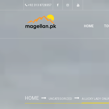
+92 313 8728357
HOME
TO
HOME
UNCATEGORIZED
A LUCKY LADY ONL