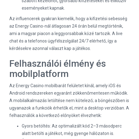
szabott kezelőnőt, gyorsabb kifizetéseket és exkluzív
eseményeket kapnak.
Az influencerek gyakran kiemelik, hogy a kifizetési sebesség
az Energy Casino-nál átlagosan 24 órán belül megtörténik,
ami a magyar piacon a leggyorsabbak közé tartozik. A live
chat és a telefonos ügyfélszolgálat 24/7 elérhető, így a
kérdésekre azonnal választ kap a játékos.
Felhasználói élmény és
mobilplatform
Az Energy Casino mobilbarát felületet kínál, amely iOS és
Android rendszereken egyaránt zökkenőmentesen működik.
A mobilalkalmazás letöltése nem kötelező; a böngészőben is
ugyanazok a funkciók érhetők el, mint a desktop verzióban. A
felhasználók a következő előnyöket élvezhetik:
Gyors betöltés: Az optimalizált kód 2–3 másodperc
alatt betölti a játékot, még gyenge hálózaton is.