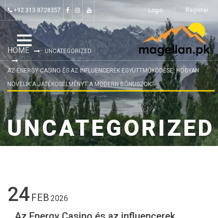
+92 313 8728357
Login
Register
HOME
UNCATEGORIZED
AZ ENERGY CASINO ÉS AZ INFLUENCEREK EGYÜTTMŰKÖDÉSE: HOGYAN
NÖVELIK A JÁTÉKOSÉLMÉNYT A MODERN BÓNUSZOK?
UNCATEGORIZED
24
FEB
2026
Az Energy Casino és az influencerek