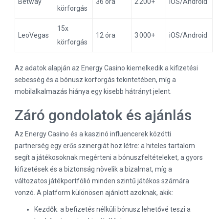
Betway
36 óra
2 200+
iOS/Android
körforgás
15x
LeoVegas
12 óra
3 000+
iOS/Android
körforgás
Az adatok alapján az Energy Casino kiemelkedik a kifizetési
sebesség és a bónusz körforgás tekintetében, míg a
mobilalkalmazás hiánya egy kisebb hátrányt jelent.
Záró gondolatok és ajánlás
Az Energy Casino és a kaszinó influencerek közötti
partnerség egy erős szinergiát hoz létre: a hiteles tartalom
segít a játékosoknak megérteni a bónuszfeltételeket, a gyors
kifizetések és a biztonság növelik a bizalmat, míg a
változatos játékportfólió minden szintű játékos számára
vonzó. A platform különösen ajánlott azoknak, akik:
Kezdők: a befizetés nélküli bónusz lehetővé teszi a