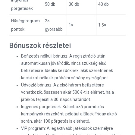
50 db
30 db
40 db
pörgetések
Hűségprogram
2×
1×
1,5×
pontok
gyorsabb
Bónuszok részletei
Befizetés nélküli bónusz: A regisztráció után
automatikusan jóváíródik, nincs szükség első
befizetésre. Ideális kezdőknek, akik szeretnének
kockázat nélkül kipróbálni néhány nyerőgépet.
Üdvözlő bónusz: Az első három befizetésre
vonatkozik, összesen akár 500 €-t is elérhet, ha a
játékos teljesíti a 30‑napos határidőt.
Ingyenes pörgetések: Különböző promóciós
kampányok részeként, például a Black Friday akció
során, akár 100 pörgetés is elérhető.
VIP program: A legaktívabb játékosok személyre