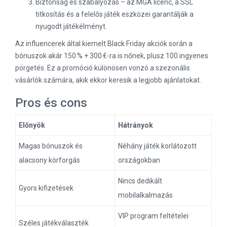
Biztonság és szabályozás – az MGA licenc, a SSL
titkosítás és a felelős játék eszközei garantálják a
nyugodt játékélményt.
Az influencerek által kiemelt Black Friday akciók során a
bónuszok akár 150 % + 300 €-ra is nőnek, plusz 100 ingyenes
pörgetés. Ez a promóció különösen vonzó a szezonális
vásárlók számára, akik ekkor keresik a legjobb ajánlatokat.
Pros és cons
Előnyök
Hátrányok
Magas bónuszok és
Néhány játék korlátozott
alacsony körforgás
országokban
Nincs dedikált
Gyors kifizetések
mobilalkalmazás
VIP program feltételei
Széles játékválaszték