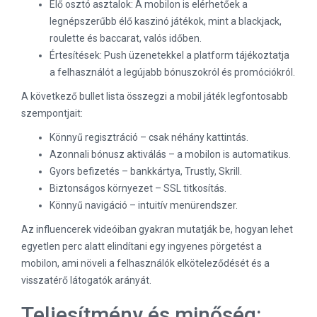
Élő osztó asztalok: A mobilon is elérhetőek a
legnépszerűbb élő kaszinó játékok, mint a blackjack,
roulette és baccarat, valós időben.
Értesítések: Push üzenetekkel a platform tájékoztatja
a felhasználót a legújabb bónuszokról és promóciókról.
A következő bullet lista összegzi a mobil játék legfontosabb
szempontjait:
Könnyű regisztráció – csak néhány kattintás.
Azonnali bónusz aktiválás – a mobilon is automatikus.
Gyors befizetés – bankkártya, Trustly, Skrill.
Biztonságos környezet – SSL titkosítás.
Könnyű navigáció – intuitív menürendszer.
Az influencerek videóiban gyakran mutatják be, hogyan lehet
egyetlen perc alatt elindítani egy ingyenes pörgetést a
mobilon, ami növeli a felhasználók elköteleződését és a
visszatérő látogatók arányát.
Teljesítmény és minőség: