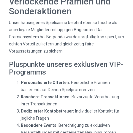
Verlockende Prämien und
Sonderaktionen
Unser hauseigenes Spielcasino belohnt ebenso frische als
auch loyale Mitglieder mit üppigen Angeboten. Das
Prämiensystem bei Betpanda wurde sorgfältig konzipiert, um
echten Vorteil zu liefern und gleichzeitig faire
Voraussetzungen zu sichern.
Pluspunkte unseres exklusiven VIP-
Programms
Personalisierte Offerten:
Persönliche Prämien
basierend auf Deinen Spielpräferenzen
Raschere Transaktionen:
Bevorzugte Verarbeitung
Ihrer Transaktionen
Dedizierter Kontobetreuer:
Individueller Kontakt für
jegliche Fragen
Besondere Events:
Berechtigung zu exklusiven
Veranstaltungen mit gesteigerten Gewinnsummen