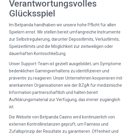
Verantwortungsvolles
Glücksspiel
Im Betpanda handhaben wir unsere hohe Pflicht für allen
Spielern ernst. Wir stellen bereit umfangreiche Instrumente
zur Selbstregulierung, darunter Depositlimits, Verlustlimits,
Spielzeitlimits und die Möglichkeit zur zeitweiligen oder
dauerhaften Kontoschließung.
Unser Support-Team ist gezielt ausgebildet, um Symptome
bedenklichen Gamingverhaltens zu identifizieren und
präventiv zu reagieren. Unser Unternehmen kooperieren mit
anerkannten Organisationen wie der BZgA für medizinische
Information partnerschaftlich und halten bereit
Aufklärungsmaterial zur Verfügung, das immer zugänglich
ist.
Die Website von Betpanda Casino wird kontinuierlich von
externen Kontrollinstanzen geprüft, um Fairness und
Zufallsprinzip der Resultate zu garantieren. Offenheit und