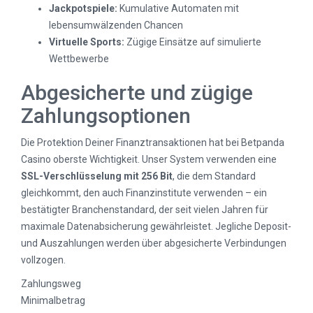
Jackpotspiele:
Kumulative Automaten mit
lebensumwälzenden Chancen
Virtuelle Sports:
Zügige Einsätze auf simulierte
Wettbewerbe
Abgesicherte und zügige
Zahlungsoptionen
Die Protektion Deiner Finanztransaktionen hat bei Betpanda
Casino oberste Wichtigkeit. Unser System verwenden eine
SSL-Verschlüsselung mit 256 Bit
, die dem Standard
gleichkommt, den auch Finanzinstitute verwenden – ein
bestätigter Branchenstandard, der seit vielen Jahren für
maximale Datenabsicherung gewährleistet. Jegliche Deposit-
und Auszahlungen werden über abgesicherte Verbindungen
vollzogen.
Zahlungsweg
Minimalbetrag