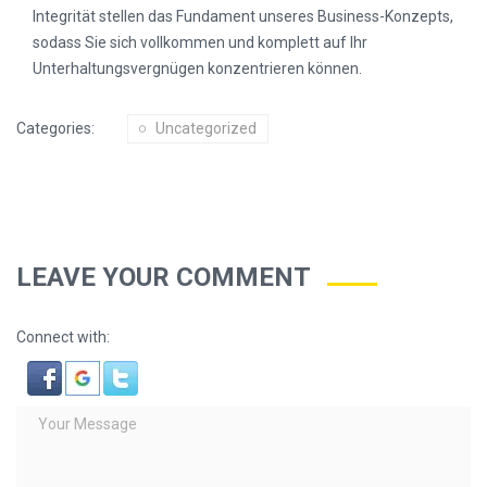
Integrität stellen das Fundament unseres Business-Konzepts,
sodass Sie sich vollkommen und komplett auf Ihr
Unterhaltungsvergnügen konzentrieren können.
Categories:
Uncategorized
LEAVE YOUR COMMENT
Connect with: