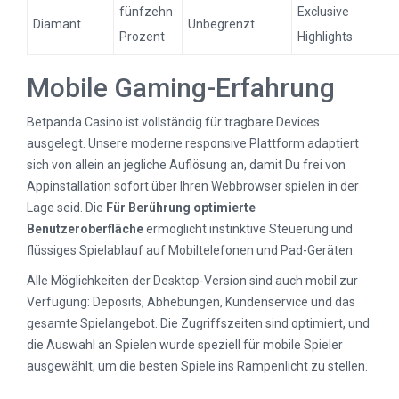
fünfzehn
Exclusive
Diamant
Unbegrenzt
Prozent
Highlights
Mobile Gaming-Erfahrung
Betpanda Casino ist vollständig für tragbare Devices
ausgelegt. Unsere moderne responsive Plattform adaptiert
sich von allein an jegliche Auflösung an, damit Du frei von
Appinstallation sofort über Ihren Webbrowser spielen in der
Lage seid. Die
Für Berührung optimierte
Benutzeroberfläche
ermöglicht instinktive Steuerung und
flüssiges Spielablauf auf Mobiltelefonen und Pad-Geräten.
Alle Möglichkeiten der Desktop-Version sind auch mobil zur
Verfügung: Deposits, Abhebungen, Kundenservice und das
gesamte Spielangebot. Die Zugriffszeiten sind optimiert, und
die Auswahl an Spielen wurde speziell für mobile Spieler
ausgewählt, um die besten Spiele ins Rampenlicht zu stellen.