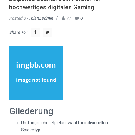
hochwertiges digitales Gaming
Posted By :
planZadmin
/
91
0
Share To :
Gliederung
Umfangreiches Spielauswahl für individuellen
Spielertyp