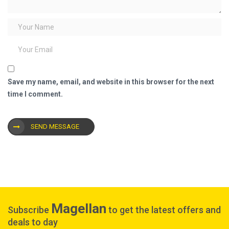
Save my name, email, and website in this browser for the next
time I comment.
SEND MESSAGE
Magellan
Subscribe
to get the latest offers and
deals to day