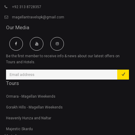
+92 313 8728357
magellantravelspk@gmail.com
Our Media
Be the first member to receive info & news about our latest offers on
Tours and Hotels.
Tours
Ormara - Magellan Weekends
Gorakh Hills - Magellan Weekends
Heavenly Hunza and Naltar
Majestic Skardu