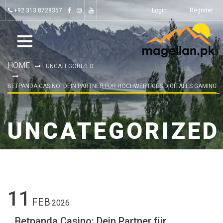
+92 313 8728357
Login
Register
HOME
UNCATEGORIZED
BETPANDA CASINO: DEIN PARTNER FÜR HOCHWERTIGES DIGITALES GAMING
UNCATEGORIZED
11
FEB
2026
Betpanda Casino: Dein Partner für