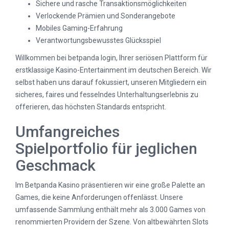
Sichere und rasche Transaktionsmöglichkeiten
Verlockende Prämien und Sonderangebote
Mobiles Gaming-Erfahrung
Verantwortungsbewusstes Glücksspiel
Willkommen bei
betpanda login
, Ihrer seriösen Plattform für
erstklassige Kasino-Entertainment im deutschen Bereich. Wir
selbst haben uns darauf fokussiert, unseren Mitgliedern ein
sicheres, faires und fesselndes Unterhaltungserlebnis zu
offerieren, das höchsten Standards entspricht.
Umfangreiches
Spielportfolio für jeglichen
Geschmack
Im Betpanda Kasino präsentieren wir eine große Palette an
Games, die keine Anforderungen offenlässt. Unsere
umfassende Sammlung enthält mehr als 3.000 Games von
renommierten Providern der Szene. Von altbewährten Slots