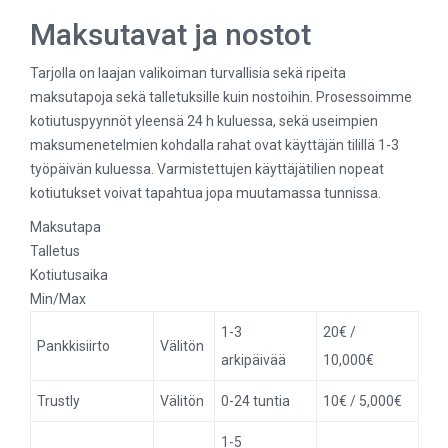
Maksutavat ja nostot
Tarjolla on laajan valikoiman turvallisia sekä ripeita
maksutapoja sekä talletuksille kuin nostoihin. Prosessoimme
kotiutuspyynnöt yleensä 24 h kuluessa, sekä useimpien
maksumenetelmien kohdalla rahat ovat käyttäjän tilillä 1-3
työpäivän kuluessa. Varmistettujen käyttäjätilien nopeat
kotiutukset voivat tapahtua jopa muutamassa tunnissa.
Maksutapa
Talletus
Kotiutusaika
Min/Max
1-3
20€ /
Pankkisiirto
Välitön
arkipäivää
10,000€
Trustly
Välitön
0-24 tuntia
10€ / 5,000€
1-5