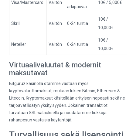
Visa/Mastercard
Välitön
10€ / 5,000€
arkipäivää
10€ /
Skrill
Välitön
0-24 tuntia
10,000€
10€ /
Neteller
Välitön
0-24 tuntia
10,000€
Virtuaalivaluutat & modernit
maksutavat
Bitguruz kasinolla otamme vastaan myös
kryptovaluuttamaksut, mukaan lukien Bitcoin, Ethereum &
Litecoin. Kryptomaksut käsitellään erityisen nopeasti sekä ne
tarjoavat lisätyn yksityisyyden. Jokainen transaktiot
turvataan SSL-salauksella ja noudatamme tiukkoja
rahanpesun vastaisia käytäntöjä.
Turvallisuus sekä lisensointi