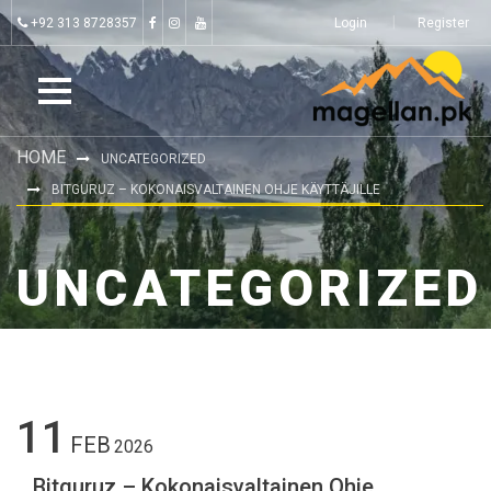
+92 313 8728357
Login
Register
HOME
UNCATEGORIZED
BITGURUZ – KOKONAISVALTAINEN OHJE KÄYTTÄJILLE
UNCATEGORIZED
11
FEB
2026
Bitguruz – Kokonaisvaltainen Ohje