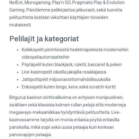
NetEnt, Microgaming, Play’n GO, Pragmatic Play & Evolution
Gaming. Päivitämme pelikirjastoa jatkuvasti, sekä tuoreita
pelituotteita lisätään viikoittain käyttäjien toiveiden
mukaisesti.
Pelilajit ja kategoriat
Kolikkopelit perinteisistä hedelmäpeleistä moderneihin
videopeliautomaatteihin
Pöytäpelit kuten blackjack, ruletti, baccarat & pokeri
Live-kasinopelit oikeilla jakajilla reaaliajassa
Jättipottipelit miljoonavoittomahdollisuuksilla
Erikoispelit kuten bingo, keno sekä scratch-kortit
Bitguruz kasinon slottivalikoima on erityisen monipuolinen,
sisältäen sekä klassisia kolmen rullan pelejä että moderneja
megaways-mekaaniikkaa hyödyntäviä pelituotteita. Live-
kasinossamme tarjolla on monia erilaisia pöytiä erilaisilla
panoksilla, mikä sopii sekä uusia pelaajia kuin korkean
panosrajojen pelaajia.