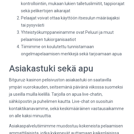
kontrollointiin, mukaan lukien talletuslimiitit, tappiorajat
sekä pelikertojen aikarajat
Pelaajat voivat ottaa käyttöön itsesulun määräajaksi
tai pysyvästi
Yhteistyökumppaneinamme ovat Peluuri ja muut
pelaamisen tukiorganisaatiot
Tiimimme on koulutettu tunnistamaan
ongelmapelaamisen merkkejä sekä tarjoamaan apua
Asiakastuki sekä apu
Bitguruz-kasinon pelisivuston asiakastuki on saatavilla
ympäri vuorokauden, seitsemänä päivänä viikossa suomeksi
ja useilla muilla kielillä. Tarjolla on apua live-chatin,
sähköpostin ja puhelimen kautta. Live-chat on suosituin
kontaktikanavamme, sekä keskimääräinen vastausaikamme
on alle kaksi minuuttia.
Asiakaspalvelutiimimme muodostuu kokeneista pelaamisen
ammattilaisista, jotka kykenevät auttamaan kaikenlaisissa