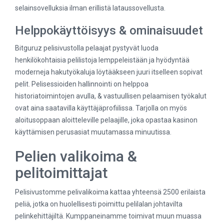
selainsovelluksia ilman erillistä lataussovellusta.
Helppokäyttöisyys & ominaisuudet
Bitguruz pelisivustolla pelaajat pystyvät luoda
henkilökohtaisia pelilistoja lemppeleistään ja hyödyntää
moderneja hakutyökaluja löytääkseen juuri itselleen sopivat
pelit. Pelisessioiden hallinnointi on helppoa
historiatoimintojen avulla, & vastuullisen pelaamisen työkalut
ovat aina saatavilla käyttäjäprofiilissa. Tarjolla on myös
aloitusoppaan aloitteleville pelaajille, joka opastaa kasinon
käyttämisen perusasiat muutamassa minuutissa.
Pelien valikoima &
pelitoimittajat
Pelisivustomme pelivalikoima kattaa yhteensä 2500 erilaista
peliä, jotka on huolellisesti poimittu pelilalan johtavilta
pelinkehittäjiltä. Kumppaneinamme toimivat muun muassa