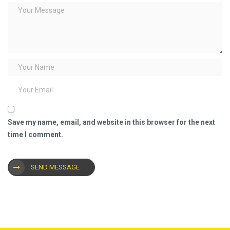
Save my name, email, and website in this browser for the next
time I comment.
SEND MESSAGE