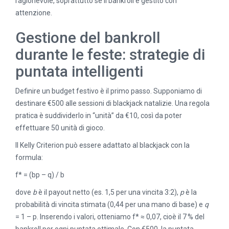
ragionevole, soprattutto se il bankroll è gestito con
attenzione.
Gestione del bankroll
durante le feste: strategie di
puntata intelligenti
Definire un budget festivo è il primo passo. Supponiamo di
destinare €500 alle sessioni di blackjack natalizie. Una regola
pratica è suddividerlo in “unità” da €10, così da poter
effettuare 50 unità di gioco.
Il Kelly Criterion può essere adattato al blackjack con la
formula:
f* = (bp – q) / b
dove
b
è il payout netto (es. 1,5 per una vincita 3:2),
p
è la
probabilità di vincita stimata (0,44 per una mano di base) e
q
= 1 – p. Inserendo i valori, otteniamo f* ≈ 0,07, cioè il 7 % del
bankroll per ogni puntata ottimale. Con €500, la puntata