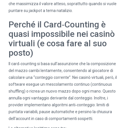
che massimizza il valore atteso, soprattutto quando si vuole
puntare su jackpot a tema natalizio.
Perché il Card‑Counting è
quasi impossibile nei casinò
virtuali (e cosa fare al suo
posto)
Il card‑counting si basa sull’assunzione che la composizione
del mazzo cambi lentamente, consentendo al giocatore di
calcolare una “conteggio corrente”. Nei casinò virtuali, però, il
software esegue un mescolamento continuo (continuous
shuffling) o ricrea un nuovo mazzo dopo ogni mano. Questo
annulla ogni vantaggio derivante dal conteggio. Inoltre, i
provider implementano algoritmi anti‑conteggio: limiti di
puntata variabili, pause automatiche e persino la chiusura
dell’account in caso di comportamenti sospetti.