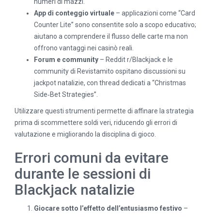
numeri di mazzi.
App di conteggio virtuale
– applicazioni come “Card
Counter Lite” sono consentite solo a scopo educativo;
aiutano a comprendere il flusso delle carte ma non
offrono vantaggi nei casinò reali.
Forum e community
– Reddit r/Blackjack e le
community di Revistamito ospitano discussioni su
jackpot natalizie, con thread dedicati a “Christmas
Side‑Bet Strategies”.
Utilizzare questi strumenti permette di affinare la strategia
prima di scommettere soldi veri, riducendo gli errori di
valutazione e migliorando la disciplina di gioco.
Errori comuni da evitare
durante le sessioni di
Blackjack natalizie
Giocare sotto l’effetto dell’entusiasmo festivo
–