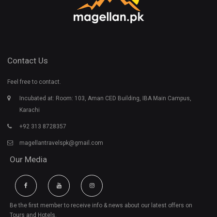
Contact Us
Feel free to contact.
Incubated at: Room: 103, Aman CED Building, IBA Main Campus,
Karachi
+92 313 8728357
magellantravelspk@gmail.com
Our Media
Be the first member to receive info & news about our latest offers on
Tours and Hotels.