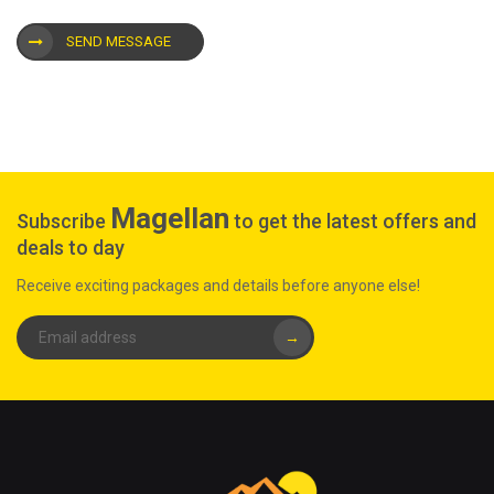
SEND MESSAGE
Magellan
Subscribe
to get the latest offers and
deals to day
Receive exciting packages and details before anyone else!
→