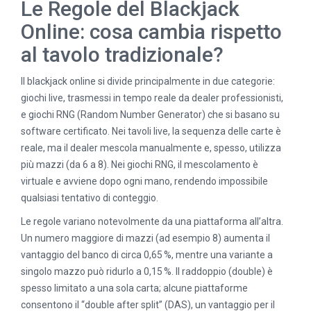
Le Regole del Blackjack
Online: cosa cambia rispetto
al tavolo tradizionale?
Il blackjack online si divide principalmente in due categorie:
giochi live, trasmessi in tempo reale da dealer professionisti,
e giochi RNG (Random Number Generator) che si basano su
software certificato. Nei tavoli live, la sequenza delle carte è
reale, ma il dealer mescola manualmente e, spesso, utilizza
più mazzi (da 6 a 8). Nei giochi RNG, il mescolamento è
virtuale e avviene dopo ogni mano, rendendo impossibile
qualsiasi tentativo di conteggio.
Le regole variano notevolmente da una piattaforma all’altra.
Un numero maggiore di mazzi (ad esempio 8) aumenta il
vantaggio del banco di circa 0,65 %, mentre una variante a
singolo mazzo può ridurlo a 0,15 %. Il raddoppio (double) è
spesso limitato a una sola carta; alcune piattaforme
consentono il “double after split” (DAS), un vantaggio per il