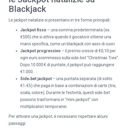
Blackjack
Le jackpot natalizie si presentano in tre forme principali:
Jackpot fisso
– una somma predeterminata (es.
€500) che si attiva quando il giocatore ottiene una
mano specifica, come un blackjack con asso di cuori.
Jackpot progressivo
– il premio cresce di €0,10 per
ogni euro scommesso sulla side‑bet “Christmas Tree”.
Dopo 10.000 € di puntate, il jackpot può raggiungere
€1.000.
Side‑bet jackpot
– una puntata separata (di solito
€1‑€5) che paga in base a combinazioni di carte (tris,
scala, colore). Durante le festività, questi side‑bet
possono trasformarsi in “mini‑jackpot” con
moltiplicatori temporanei.
Per attivare una jackpot, è necessario rispettare alcuni
passaggi: