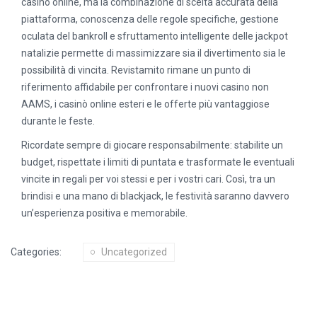
casinò online, ma la combinazione di scelta accurata della
piattaforma, conoscenza delle regole specifiche, gestione
oculata del bankroll e sfruttamento intelligente delle jackpot
natalizie permette di massimizzare sia il divertimento sia le
possibilità di vincita. Revistamito rimane un punto di
riferimento affidabile per confrontare i nuovi casino non
AAMS, i casinò online esteri e le offerte più vantaggiose
durante le feste.
Ricordate sempre di giocare responsabilmente: stabilite un
budget, rispettate i limiti di puntata e trasformate le eventuali
vincite in regali per voi stessi e per i vostri cari. Così, tra un
brindisi e una mano di blackjack, le festività saranno davvero
un’esperienza positiva e memorabile.
Categories:
Uncategorized