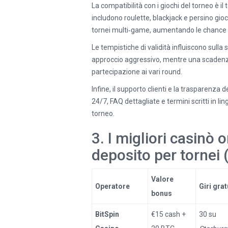
La compatibilità con i giochi del torneo è il 
includono roulette, blackjack e persino gioc
tornei multi‑game, aumentando le chance di
Le tempistiche di validità influiscono sulla 
approccio aggressivo, mentre una scadenza d
partecipazione ai vari round.
Infine, il supporto clienti e la trasparenza
24/7, FAQ dettagliate e termini scritti in li
torneo.
3. I migliori casinò
deposito per tornei
Valore
Operatore
Giri grat
bonus
BitSpin
€15 cash +
30 su