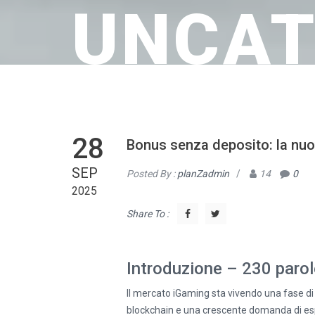
UNCAT
28
Bonus senza deposito: la nuov
SEP
Posted By :
planZadmin
/
14
0
2025
Share To :
Introduzione – 230 parol
Il mercato iGaming sta vivendo una fase di
blockchain e una crescente domanda di es