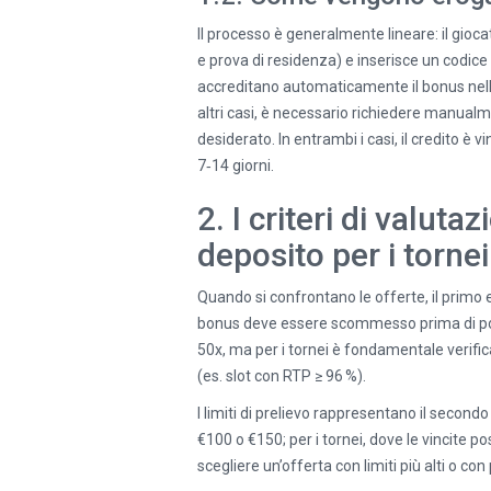
Il processo è generalmente lineare: il gioca
e prova di residenza) e inserisce un codic
accreditano automaticamente il bonus nella
altri casi, è necessario richiedere manualme
desiderato. In entrambi i casi, il credito è vi
7‑14 giorni.
2. I criteri di valut
deposito per i torne
Quando si confrontano le offerte, il primo e
bonus deve essere scommesso prima di poter 
50x, ma per i tornei è fondamentale verifica
(es. slot con RTP ≥ 96 %).
I limiti di prelievo rappresentano il secon
€100 o €150; per i tornei, dove le vincite p
scegliere un’offerta con limiti più alti o con