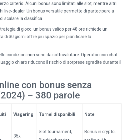
terzo criterio. Alcuni bonus sono limitati alle slot, mentre altri
hi live‑dealer. Un bonus versatile permette di partecipare a
 scalare la classifica.
strategia di gioco: un bonus valido per 48 ore richiede un
i 30 giorni offre più spazio per pianificare la
 delle condizioni non sono da sottovalutare. Operatori con chat
nguaggio chiaro riducono il rischio di sorprese sgradite durante il
 online con bonus senza
 (2024) – 380 parole
uiti
Wagering
Tornei disponibili
Note
Slot tournament,
Bonus in crypto,
35x