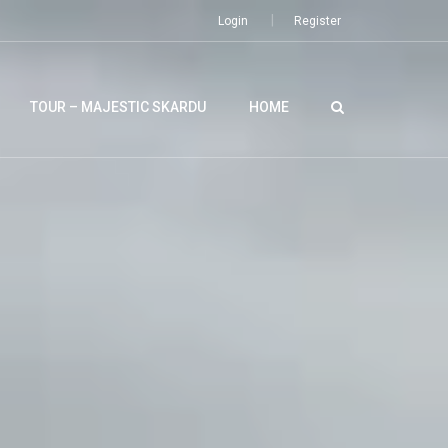
Login
Register
TOUR – MAJESTIC SKARDU
HOME