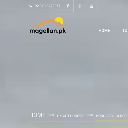
+92 313 8728357
HOME
TO
HOME
UNCATEGORIZED
BONUS SENZA DEPOS