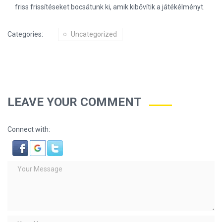
friss frissítéseket bocsátunk ki, amik kibővítik a játékélményt.
Categories:
Uncategorized
LEAVE YOUR COMMENT
Connect with: