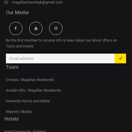
magellantravelspk@gmail.com
Our Media
Be the first member to receive info & news about our latest offers on
Tours and Hotels.
Tours
Ormara - Magellan Weekends
Gorakh Hills - Magellan Weekends
Heavenly Hunza and Naltar
Majestic Skardu
Hotels
Hotel Demanchi - Balakot