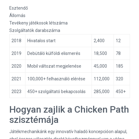
Esztendő
Állomás
Tevékeny játékosok létszáma
Szolgáltatók darabszáma
2018
Hivatalos start
2,400
12
2019
Debütáló külföldi elismerés
18,500
78
2020
Mobil változat megjelenése
45,000
185
2021
100,000+ felhasználó elérése
112,000
320
2023
450+ szolgáltató bekapcsolás
285,000
450+
Hogyan zajlik a Chicken Path
szisztémája
Játékmechanikánk egy innovatív haladó koncepcióon alapul,
ahol összes választás direkt következménnyel van a utána