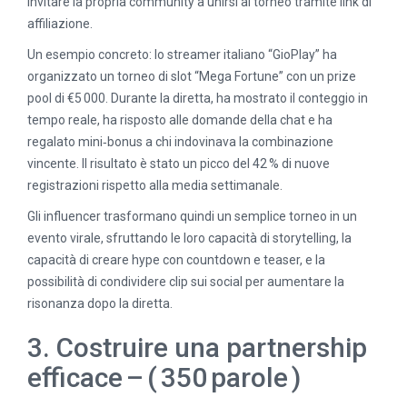
invitare la propria community a unirsi al torneo tramite link di
affiliazione.
Un esempio concreto: lo streamer italiano “GioPlay” ha
organizzato un torneo di slot “Mega Fortune” con un prize
pool di €5 000. Durante la diretta, ha mostrato il conteggio in
tempo reale, ha risposto alle domande della chat e ha
regalato mini‑bonus a chi indovinava la combinazione
vincente. Il risultato è stato un picco del 42 % di nuove
registrazioni rispetto alla media settimanale.
Gli influencer trasformano quindi un semplice torneo in un
evento virale, sfruttando le loro capacità di storytelling, la
capacità di creare hype con countdown e teaser, e la
possibilità di condividere clip sui social per aumentare la
risonanza dopo la diretta.
3. Costruire una partnership
efficace – ( 350 parole )