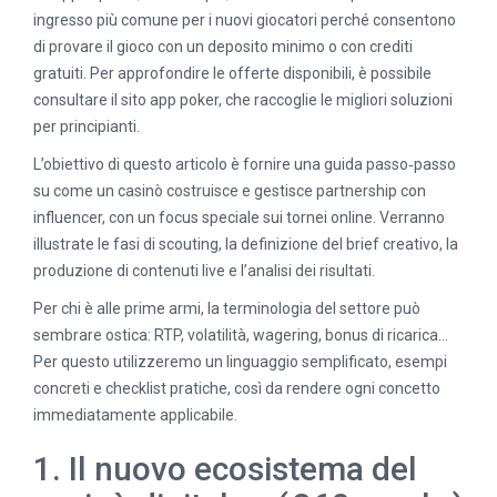
ingresso più comune per i nuovi giocatori perché consentono
di provare il gioco con un deposito minimo o con crediti
gratuiti. Per approfondire le offerte disponibili, è possibile
consultare il sito
app poker
, che raccoglie le migliori soluzioni
per principianti.
L’obiettivo di questo articolo è fornire una guida passo‑passo
su come un casinò costruisce e gestisce partnership con
influencer, con un focus speciale sui tornei online. Verranno
illustrate le fasi di scouting, la definizione del brief creativo, la
produzione di contenuti live e l’analisi dei risultati.
Per chi è alle prime armi, la terminologia del settore può
sembrare ostica: RTP, volatilità, wagering, bonus di ricarica…
Per questo utilizzeremo un linguaggio semplificato, esempi
concreti e checklist pratiche, così da rendere ogni concetto
immediatamente applicabile.
1. Il nuovo ecosistema del