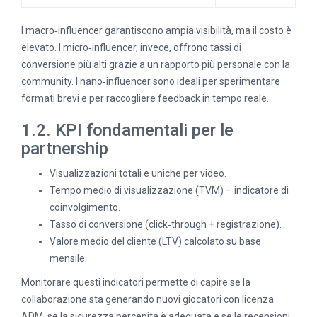
I macro‑influencer garantiscono ampia visibilità, ma il costo è
elevato. I micro‑influencer, invece, offrono tassi di
conversione più alti grazie a un rapporto più personale con la
community. I nano‑influencer sono ideali per sperimentare
formati brevi e per raccogliere feedback in tempo reale.
1.2. KPI fondamentali per le
partnership
Visualizzazioni totali e uniche per video.
Tempo medio di visualizzazione (TVM) – indicatore di
coinvolgimento.
Tasso di conversione (click‑through + registrazione).
Valore medio del cliente (LTV) calcolato su base
mensile.
Monitorare questi indicatori permette di capire se la
collaborazione sta generando nuovi giocatori con licenza
ADM, se la sicurezza percepita è adeguata e se le recensioni