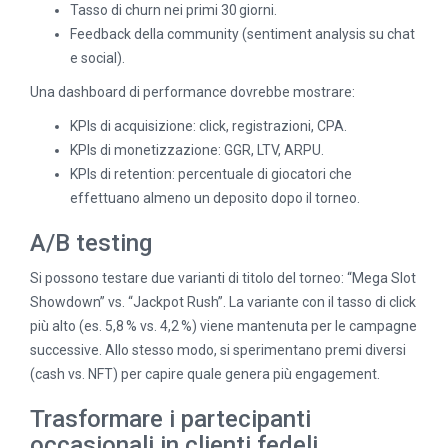
Tasso di churn nei primi 30 giorni.
Feedback della community (sentiment analysis su chat
e social).
Una dashboard di performance dovrebbe mostrare:
KPIs di acquisizione: click, registrazioni, CPA.
KPIs di monetizzazione: GGR, LTV, ARPU.
KPIs di retention: percentuale di giocatori che
effettuano almeno un deposito dopo il torneo.
A/B testing
Si possono testare due varianti di titolo del torneo: “Mega Slot
Showdown” vs. “Jackpot Rush”. La variante con il tasso di click
più alto (es. 5,8 % vs. 4,2 %) viene mantenuta per le campagne
successive. Allo stesso modo, si sperimentano premi diversi
(cash vs. NFT) per capire quale genera più engagement.
Trasformare i partecipanti
occasionali in clienti fedeli