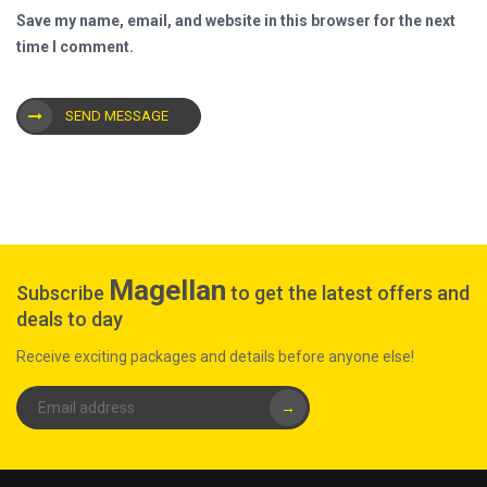
Save my name, email, and website in this browser for the next
time I comment.
SEND MESSAGE
Magellan
Subscribe
to get the latest offers and
deals to day
Receive exciting packages and details before anyone else!
→