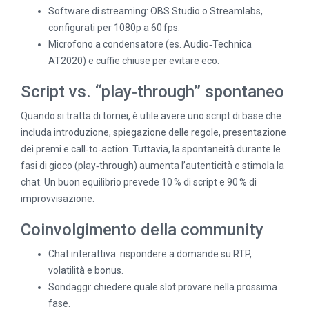
Software di streaming: OBS Studio o Streamlabs,
configurati per 1080p a 60 fps.
Microfono a condensatore (es. Audio‑Technica
AT2020) e cuffie chiuse per evitare eco.
Script vs. “play‑through” spontaneo
Quando si tratta di tornei, è utile avere uno script di base che
includa introduzione, spiegazione delle regole, presentazione
dei premi e call‑to‑action. Tuttavia, la spontaneità durante le
fasi di gioco (play‑through) aumenta l’autenticità e stimola la
chat. Un buon equilibrio prevede 10 % di script e 90 % di
improvvisazione.
Coinvolgimento della community
Chat interattiva: rispondere a domande su RTP,
volatilità e bonus.
Sondaggi: chiedere quale slot provare nella prossima
fase.