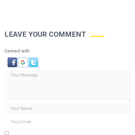
LEAVE YOUR COMMENT
Connect with: