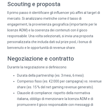
Scouting e proposta
Il primo passo è identificare gli influencer più affini al target di
mercato. Si analizzano metriche come il tasso di
engagement, la provenienza geografica (importante per le
licenze ADM) e la coerenza dei contenuti con il gioco
responsabile. Una volta selezionati, si invia una proposta
personalizzata che includa dati sul prize pool, i bonus di
benvenuto e le opportunità di revenue share.
Negoziazione e contratto
Durante la negoziazione si definiscono:
Durata della partnership (es. 3 mesi, 6 mesi).
Compenso fisso (es. €2 000 per campagna) vs. revenue
share (es. 15 % del net gaming revenue generato).
Clausole di compliance: rispetto della normativa
italiana, obbligo di menzionare la licenza ADM e di
promuovere il gioco responsabile con messaggi di