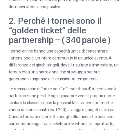
dei nuovi utenti sono positive.
2. Perché i tornei sono il
“golden ticket” delle
partnership – ( 340 parole )
I tornei online hanno una capacità unica di concentrare
l’attenzione di un’intera community in un unico evento. A
differenza dei giochi singoli, dove il risultato è immediato, un
torneo crea una narrazione che si sviluppa per ore,
generando suspense e discussioni in tempo reale.
Le meccaniche di “prize pool” e “leaderboard” incentivano la
partecipazione perché ogni giocatore vede il proprio nome
scalare la classifica, con la possibilità di vincere premi che
vanno da bonus cash (es. €200) a viaggi o gadget esclusivi.
Questo formato è perfetto per gli influencer, che possono
commentare ogni fase, celebrare le vittorie e, soprattutto,