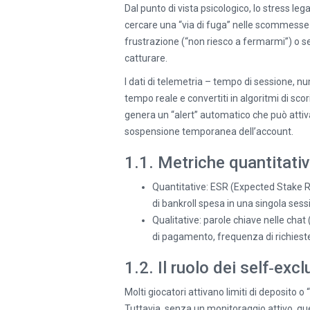
Dal punto di vista psicologico, lo stress leg
cercare una “via di fuga” nelle scommesse l
frustrazione (“non riesco a fermarmi”) o s
catturare.
I dati di telemetria – tempo di sessione, nu
tempo reale e convertiti in algoritmi di sco
genera un “alert” automatico che può attiva
sospensione temporanea dell’account.
1.1. Metriche quantitativ
Quantitative: ESR (Expected Stake Ra
di bankroll spesa in una singola sess
Qualitative: parole chiave nelle chat 
di pagamento, frequenza di richieste 
1.2. Il ruolo dei self‑exc
Molti giocatori attivano limiti di deposito o
Tuttavia, senza un monitoraggio attivo, ques