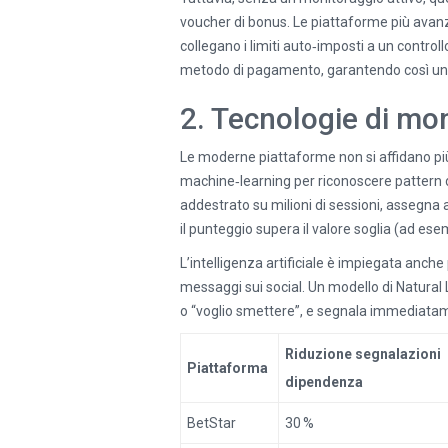
voucher di bonus. Le piattaforme più avanz
collegano i limiti auto‑imposti a un controllo 
metodo di pagamento, garantendo così una
2. Tecnologie di mo
Le moderne piattaforme non si affidano più 
machine‑learning per riconoscere pattern d
addestrato su milioni di sessioni, assegna 
il punteggio supera il valore soglia (ad ese
L’intelligenza artificiale è impiegata anche 
messaggi sui social. Un modello di Natural
o “voglio smettere”, e segnala immediatam
Riduzione segnalazioni
Piattaforma
dipendenza
BetStar
30 %