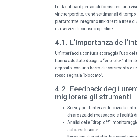
Le dashboard personali forniscono una visua
vincite/perdite, trend settimanali di tempo d
piattaforme integrano link diretti a linee 
o a servizi di counseling online.
4.1. L’importanza dell’in
Un’interfaccia confusa scoraggia l’uso dei
hanno adottato design a “one‑click”: il limi
deposito, con una barra di scorrimento e una
rosso segnala “bloccato”.
4.2. Feedback degli utenti
migliorare gli strumenti
Survey post‑intervento: inviata entr
chiarezza del messaggio e facilità di 
Analisi delle “drop‑off”: monitoraggio
auto‑esclusione.