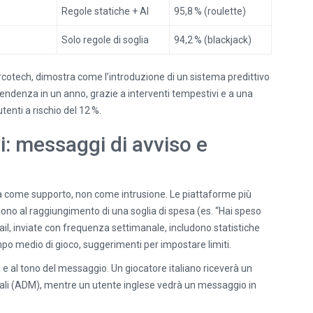
Regole statiche + AI
95,8 % (roulette)
Solo regole di soglia
94,2 % (blackjack)
ercotech, dimostra come l’introduzione di un sistema predittivo
ipendenza in un anno, grazie a interventi tempestivi e a una
tenti a rischio del 12 %.
vi: messaggi di avviso e
ta come supporto, non come intrusione. Le piattaforme più
no al raggiungimento di una soglia di spesa (es. “Hai speso
il, inviate con frequenza settimanale, includono statistiche
po medio di gioco, suggerimenti per impostare limiti.
 e al tono del messaggio. Un giocatore italiano riceverà un
 locali (ADM), mentre un utente inglese vedrà un messaggio in