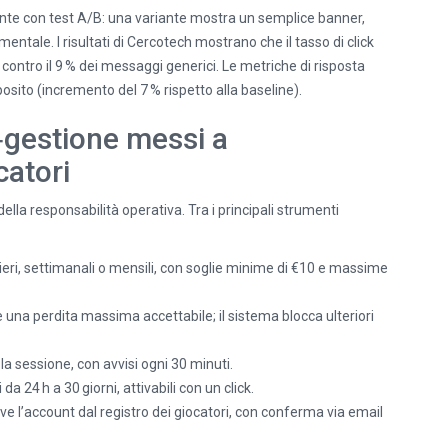
e con test A/B: una variante mostra un semplice banner,
entale. I risultati di Cercotech mostrano che il tasso di click
contro il 9 % dei messaggi generici. Le metriche di risposta
posito (incremento del 7 % rispetto alla baseline).
‑gestione messi a
catori
ella responsabilità operativa. Tra i principali strumenti
alieri, settimanali o mensili, con soglie minime di €10 e massime
sce una perdita massima accettabile; il sistema blocca ulteriori
 la sessione, con avvisi ogni 30 minuti.
a 24 h a 30 giorni, attivabili con un click.
 l’account dal registro dei giocatori, con conferma via email