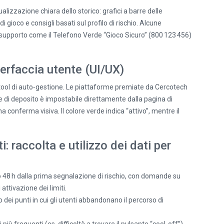
lizzazione chiara dello storico: grafici a barre delle
i gioco e consigli basati sul profilo di rischio. Alcune
di supporto come il Telefono Verde “Gioco Sicuro” (800 123 456)
terfaccia utente (UI/UX)
 tool di auto‑gestione. Le piattaforme premiate da Cercotech
te di deposito è impostabile direttamente dalla pagina di
 conferma visiva. Il colore verde indica “attivo”, mentre il
: raccolta e utilizzo dei dati per
o 48 h dalla prima segnalazione di rischio, con domande su
attivazione dei limiti.
 dei punti in cui gli utenti abbandonano il percorso di