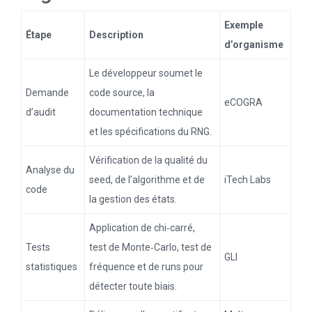
Exemple
Étape
Description
d’organisme
Le développeur soumet le
Demande
code source, la
eCOGRA
d’audit
documentation technique
et les spécifications du RNG.
Vérification de la qualité du
Analyse du
seed, de l’algorithme et de
iTech Labs
code
la gestion des états.
Application de chi‑carré,
Tests
test de Monte‑Carlo, test de
GLI
statistiques
fréquence et de runs pour
détecter toute biais.