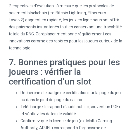
Perspectives d’évolution : à mesure que les protocoles de
paiement blockchain (ex. Bitcoin Lightning, Ethereum
Layer‑2) gagnent en rapidité, les jeux en ligne pourront offrir
des paiements instantanés tout en conservant une traçabilité
totale du RNG. Cardplayer mentionne régulièrement ces
innovations comme des repères pour les joueurs curieux de la
technologie.
7. Bonnes pratiques pour les
joueurs : vérifier la
certification d’un slot
Recherchez le badge de certification sur la page du jeu
ou dans le pied de page du casino.
Téléchargez le rapport d’audit public (souvent un PDF)
et vérifiez les dates de validité.
Confirmez que la licence de jeu (ex. Malta Gaming
Authority, ARJEL) correspond à l’organisme de