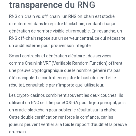
transparence du RNG
RNG on‑chain vs. off‑chain : un RNG on‑chain est stocké
directement dans le registre blockchain, rendant chaque
génération de nombre visible et immuable. En revanche, un
RNG off‑chain repose sur un serveur central, ce qui nécessite
un audit externe pour prouver son intégrité.
Smart contracts et génération aléatoire : des services
comme Chainlink VRF (Verifiable Random Function) offrent
une preuve cryptographique que le nombre généré n’a pas
été manipulé. Le contrat enregistre le hash du seed et le
résultat, consultable par n’importe quel utilisateur.
Les crypto‑casinos combinent souvent les deux couches : ils
utilisent un RNG certifié par eCOGRA pour le jeu principal, puis
un oracle blockchain pour publier le résultat sur la chaîne.
Cette double certification renforce la confiance, car les
joueurs peuvent vérifier à la fois le rapport d’audit et la preuve
on‑chain.