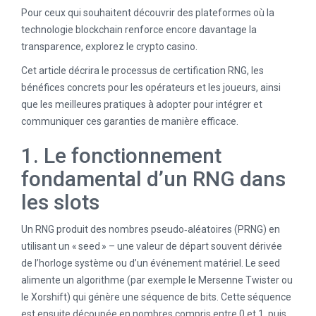
Pour ceux qui souhaitent découvrir des plateformes où la
technologie blockchain renforce encore davantage la
transparence, explorez le
crypto casino
.
Cet article décrira le processus de certification RNG, les
bénéfices concrets pour les opérateurs et les joueurs, ainsi
que les meilleures pratiques à adopter pour intégrer et
communiquer ces garanties de manière efficace.
1. Le fonctionnement
fondamental d’un RNG dans
les slots
Un RNG produit des nombres pseudo‑aléatoires (PRNG) en
utilisant un « seed » – une valeur de départ souvent dérivée
de l’horloge système ou d’un événement matériel. Le seed
alimente un algorithme (par exemple le Mersenne Twister ou
le Xorshift) qui génère une séquence de bits. Cette séquence
est ensuite découpée en nombres compris entre 0 et 1, puis