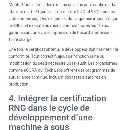
Monte‑Carlo simule des millions de spins pour confirmer la
stabilité du RTP (généralement entre 95 % et 98 % pour les
slots modernes). Des exigences de fréquence imposent que
le RNG soit exécuté au moins une fois toutes les 10 ms,
garantissant une vraie impression de hasard même sous
forte charge.
Une fois le certificat obtenu, le développeur doit maintenir la
conformité. Tout correctif, ajout de fonctionnalité ou
modification du seed nécessite un re‑audit. Les organismes
comme eCORA ou iTech Labs offrent des programmes de
surveillance continue, incluant des tests aléatoires en
production.
4. Intégrer la certification
RNG dans le cycle de
développement d’une
machine à sous