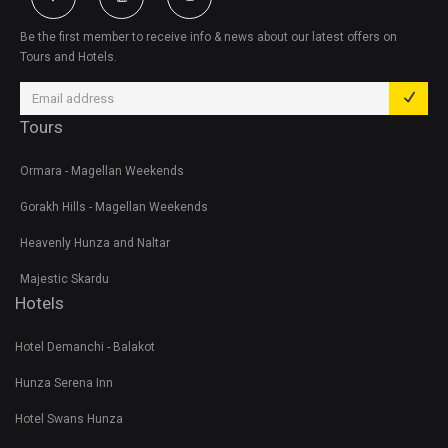
Be the first member to receive info & news about our latest offers on
Tours and Hotels.
Tours
Ormara - Magellan Weekends
Gorakh Hills - Magellan Weekends
Heavenly Hunza and Naltar
Majestic Skardu
Hotels
Hotel Demanchi - Balakot
Hunza Serena Inn
Hotel Swans Hunza