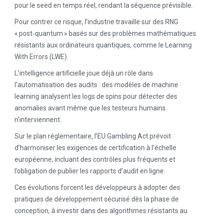
pour le seed en temps réel, rendant la séquence prévisible.
Pour contrer ce risque, l’industrie travaille sur des RNG
« post‑quantum » basés sur des problèmes mathématiques
résistants aux ordinateurs quantiques, comme le Learning
With Errors (LWE).
L’intelligence artificielle joue déjà un rôle dans
l’automatisation des audits : des modèles de machine
learning analysent les logs de spins pour détecter des
anomalies avant même que les testeurs humains
n’interviennent.
Sur le plan réglementaire, l’EU Gambling Act prévoit
d’harmoniser les exigences de certification à l’échelle
européenne, incluant des contrôles plus fréquents et
l’obligation de publier les rapports d’audit en ligne.
Ces évolutions forcent les développeurs à adopter des
pratiques de développement sécurisé dès la phase de
conception, à investir dans des algorithmes résistants au