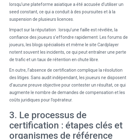
lorsqu’une plateforme asiatique a été accusée d’utiliser un
seed constant, ce qui a conduit à des poursuites et à la
suspension de plusieurs licences.
Impact sur la réputation : lorsqu’une faille est révélée, la
confiance des joueurs s’effondre rapidement. Les forums de
joueurs, les blogs spécialisés et même le site Cardplayer
notent souvent les incidents, ce qui peut entraîner une perte
de trafic et un taux de rétention en chute libre.
En outre, l’absence de certification complique la résolution
des litiges. Sans audit indépendant, les joueurs ne disposent
d’aucune preuve objective pour contester un résultat, ce qui
augmente le nombre de demandes de compensation et les
coûts juridiques pour l’opérateur.
3. Le processus de
certification : étapes clés et
organismes de référence