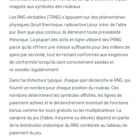
mappée aux symboles des rouleaux.
Les RNG véritables (TRNG) s’appuient sur des phénomènes
physiques (bruit thermique, radioactive) pour créer de l’aléa
pur. Bien que plus coûteux, ils éliminent toute prévisibilité
théorique. La plupart des slots en ligne utilisent des PRNG
parce qu’ils offrent une vitesse suffisante pour des milliers de
spins par seconde, tout en restant conformes aux exigences
de conformité lorsqu’ils sont correctement seedés et
re‑seedés régulièrement.
Dans l’architecture typique, chaque spin déclenche le RNG, qui
fournit un nombre pour chaque position du rouleau. Ces
nombres déterminent les symboles affichés, les lignes de
paiement actives et le déclenchement éventuel de fonctions
bonus comme les tours gratuits ou les multiplicateurs. La
variance du jeu (faible, moyenne ou élevée) dépend en partie
de la distribution statistique du RNG combinée au tableau de
paiement du jeu.