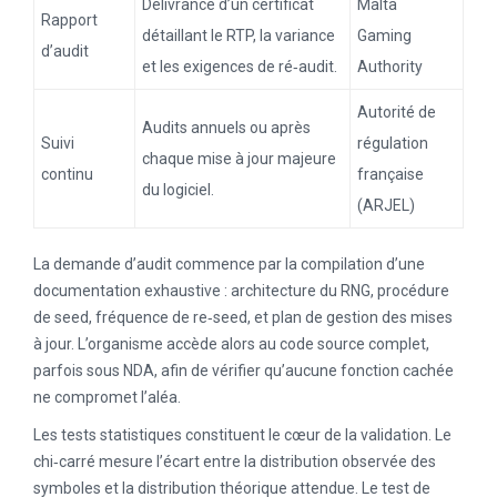
Délivrance d’un certificat
Malta
Rapport
détaillant le RTP, la variance
Gaming
d’audit
et les exigences de ré‑audit.
Authority
Autorité de
Audits annuels ou après
Suivi
régulation
chaque mise à jour majeure
continu
française
du logiciel.
(ARJEL)
La demande d’audit commence par la compilation d’une
documentation exhaustive : architecture du RNG, procédure
de seed, fréquence de re‑seed, et plan de gestion des mises
à jour. L’organisme accède alors au code source complet,
parfois sous NDA, afin de vérifier qu’aucune fonction cachée
ne compromet l’aléa.
Les tests statistiques constituent le cœur de la validation. Le
chi‑carré mesure l’écart entre la distribution observée des
symboles et la distribution théorique attendue. Le test de