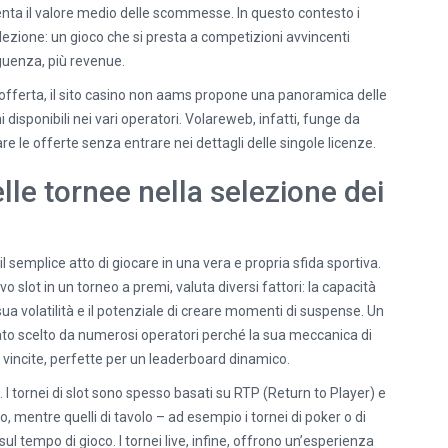
enta il valore medio delle scommesse. In questo contesto i
ezione: un gioco che si presta a competizioni avvincenti
seguenza, più revenue.
fferta, il sito
casino non aams
propone una panoramica delle
 disponibili nei vari operatori. Volareweb, infatti, funge da
e le offerte senza entrare nei dettagli delle singole licenze.
elle tornee nella selezione dei
 semplice atto di giocare in una vera e propria sfida sportiva.
 slot in un torneo a premi, valuta diversi fattori: la capacità
sua volatilità e il potenziale di creare momenti di suspense. Un
o scelto da numerosi operatori perché la sua meccanica di
 vincite, perfette per un leaderboard dinamico.
 I tornei di slot sono spesso basati su RTP (Return to Player) e
 mentre quelli di tavolo – ad esempio i tornei di poker o di
sul tempo di gioco. I tornei live, infine, offrono un’esperienza