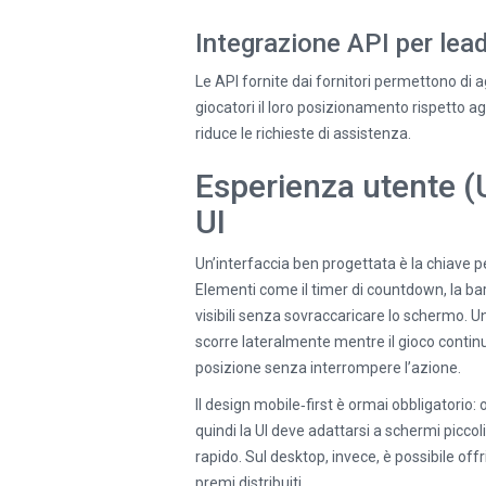
Integrazione API per lea
Le API fornite dai fornitori permettono di 
giocatori il loro posizionamento rispetto a
riduce le richieste di assistenza.
Esperienza utente (U
UI
Un’interfaccia ben progettata è la chiave 
Elementi come il timer di countdown, la ba
visibili senza sovraccaricare lo schermo. U
scorre lateralmente mentre il gioco contin
posizione senza interrompere l’azione.
Il design mobile‑first è ormai obbligatorio:
quindi la UI deve adattarsi a schermi piccol
rapido. Sul desktop, invece, è possibile offr
premi distribuiti.