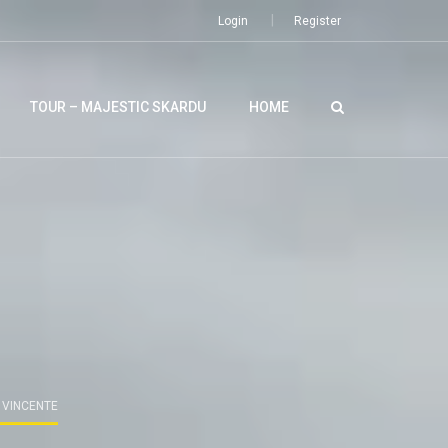
Login
Register
TOUR – MAJESTIC SKARDU
HOME
I VINCENTE