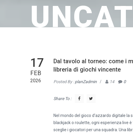
UNCAT
17
Dal tavolo al torneo: come i 
libreria di giochi vincente
FEB
2026
Posted By :
planZadmin
/
14
0
Share To :
Nel mondo del gioco d’azzardo digitale la sce
blackjack o roulette, ogni esperienza live è
sceglie i giocatori per una squadra. Una libr