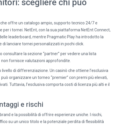
itori: scegliere chi può
re che offre un catalogo ampio, supporto tecnico 24/7 e
le per i tornei. NetEnt, con la sua piattaforma NetEnt Connect,
delle leaderboard, mentre Pragmatic Play ha introdotto la
 lanciare tornei personalizzati in pochi click.
o consultare la sezione “partner” per vedere una lista
ito non fornisce valutazioni approfondite.
livello di differenziazione. Un casinò che ottiene l’esclusiva
, può organizzare un torneo “premier” con premi più elevati,
vati. Tuttavia, l’esclusiva comporta costi di licenza più alti e il
.
ntaggi e rischi
rand e la possibilità di offrire esperienze uniche. I rischi,
ico su un unico titolo e la potenziale perdita di flessibilità