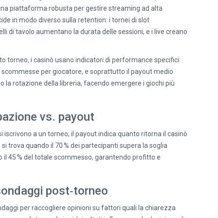
una piattaforma robusta per gestire streaming ad alta
de in modo diverso sulla retention: i tornei di slot
li di tavolo aumentano la durata delle sessioni, e i live creano
esto torneo, i casinò usano indicatori di performance specifici:
e scommesse per giocatore, e soprattutto il payout medio
no la rotazione della libreria, facendo emergere i giochi più
pazione vs. payout
 iscrivono a un torneo; il payout indica quanto ritorna il casinò
 si trova quando il 70 % dei partecipanti supera la soglia
o il 45 % del totale scommesso, garantendo profitto e
sondaggi post‑torneo
daggi per raccogliere opinioni su fattori quali la chiarezza