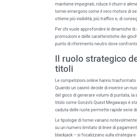
mantiene impegnati, riduce il churn e alim
tornei emergono come il vero motore di sel
ottiene più visibilità, più traffico e, di con
Per chi vuole approfondire le dinamiche di o
promozioni e delle caratteristiche dei giochi
punto di riferimento neutro dove confrontar
Il ruolo strategico d
titoli
Le competizioni online hanno trasformato il
Quando un casinò decide di inserire un nuovo
del gioco di generare volumi di puntata, la 
titolo come Gonzo’s Quest Megaways è stat
caduta delle ruote permette rapide serie di
Le tipologie di tornei variano notevolmente.
su un numero limitato di linee di pagamento,
blackjack – si focalizzano sulla strategia e 