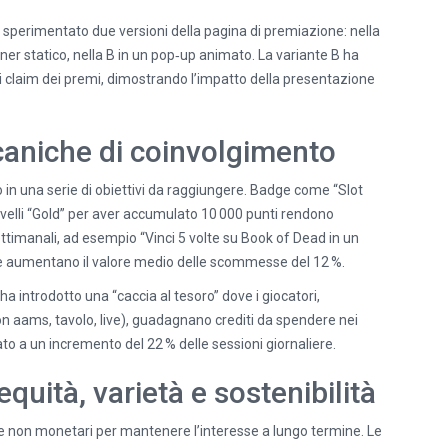
 sperimentato due versioni della pagina di premiazione: nella
ner statico, nella B in un pop‑up animato. La variante B ha
i claim dei premi, dimostrando l’impatto della presentazione
aniche di coinvolgimento
 in una serie di obiettivi da raggiungere. Badge come “Slot
ivelli “Gold” per aver accumulato 10 000 punti rendono
ettimanali, ad esempio “Vinci 5 volte su Book of Dead in un
 e aumentano il valore medio delle scommesse del 12 %.
ha introdotto una “caccia al tesoro” dove i giocatori,
on aams, tavolo, live), guadagnano crediti da spendere nei
o a un incremento del 22 % delle sessioni giornaliere.
quità, varietà e sostenibilità
e non monetari per mantenere l’interesse a lungo termine. Le