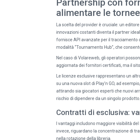
Partnership con forn
alimentare le tornee
La scelta del provider è cruciale: un edito
innovazioni costanti diventa il partner idea
fornisce API avanzate per il tracciamento 
modalità “Tournaments Hub”, che consente di
Nel caso di Volareweb, gli operatori posson
aggiornata dei fornitori certificati, ma il s
Le licenze esclusive rappresentano un altro 
su una nuova slot di Play’n GO, ad esempio
attirando sia giocatori esperti che nuovi arri
rischio di dipendere da un singolo prodotto
Contratti di esclusiva: va
I vantaggi includono maggiore visibilità del b
invece, riguardano la concentrazione di traff
nella rotazione della libreria.