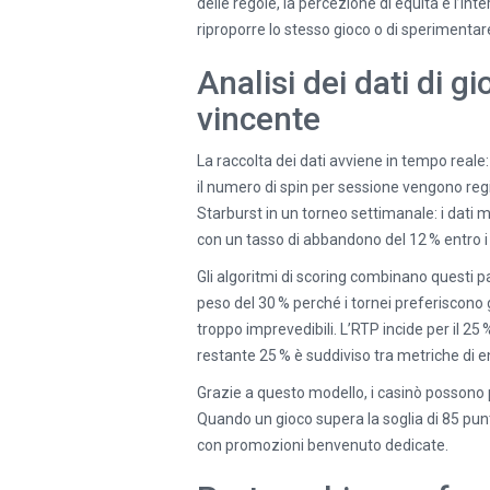
delle regole, la percezione di equità e l’inte
riproporre lo stesso gioco o di sperimentar
Analisi dei dati di gi
vincente
La raccolta dei dati avviene in tempo reale:
il numero di spin per sessione vengono regi
Starburst in un torneo settimanale: i dati 
con un tasso di abbandono del 12 % entro i 
Gli algoritmi di scoring combinano questi pa
peso del 30 % perché i tornei preferiscono
troppo imprevedibili. L’RTP incide per il 25 %
restante 25 % è suddiviso tra metriche di e
Grazie a questo modello, i casinò possono pr
Quando un gioco supera la soglia di 85 pun
con promozioni benvenuto dedicate.