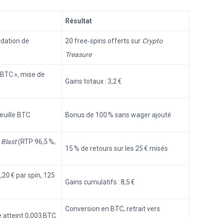
Résultat
idation de
20 free‑spins offerts sur
Crypto
Treasure
BTC », mise de
Gains totaux : 3,2 €
euille BTC
Bonus de 100 % sans wager ajouté
 Blast
(RTP 96,5 %,
15 % de retours sur les 25 € misés
,20 € par spin, 125
Gains cumulatifs : 8,5 €
Conversion en BTC, retrait vers
e atteint 0,003 BTC