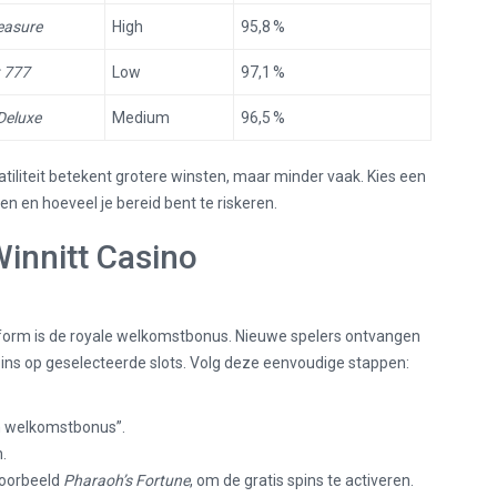
reasure
High
95,8 %
 777
Low
97,1 %
Deluxe
Medium
96,5 %
tiliteit betekent grotere winsten, maar minder vaak. Kies een
en en hoeveel je bereid bent te riskeren.
Winnitt Casino
tform is de royale welkomstbonus. Nieuwe spelers ontvangen
pins op geselecteerde slots. Volg deze eenvoudige stappen:
im welkomstbonus”.
.
voorbeeld
Pharaoh’s Fortune
, om de gratis spins te activeren.