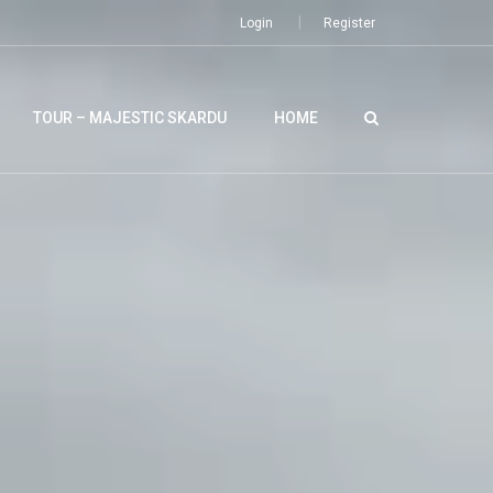
Login
Register
TOUR – MAJESTIC SKARDU
HOME