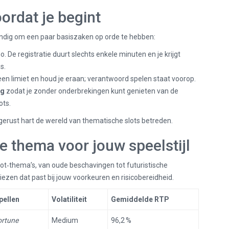
ordat je begint
handig om een paar basiszaken op orde te hebben:
no. De registratie duurt slechts enkele minuten en je krijgt
s.
een limiet en houd je eraan; verantwoord spelen staat voorop.
ng
zodat je zonder onderbrekingen kunt genieten van de
ots.
erust hart de wereld van thematische slots betreden.
ste thema voor jouw speelstijl
lot‑thema’s, van oude beschavingen tot futuristische
iezen dat past bij jouw voorkeuren en risicobereidheid.
pellen
Volatiliteit
Gemiddelde RTP
ortune
Medium
96,2 %