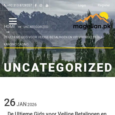
+92 313 8728357
Login
Register
HOME
UNCATEGORIZED
DE ULTIEME GIDS VOOR VEILIGE BETALINGEN EN VIP‑VOORDELEN BIJ
KANSINO CASINO
UNCATEGORIZED
26
JAN
2026
De Ultieme Gids voor Veilige Betalingen en