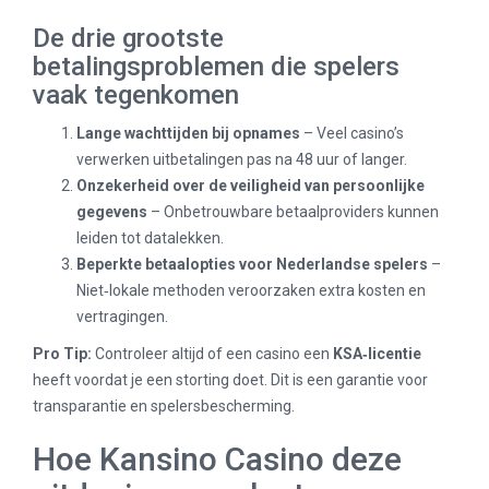
De drie grootste
betalingsproblemen die spelers
vaak tegenkomen
Lange wachttijden bij opnames
– Veel casino’s
verwerken uitbetalingen pas na 48 uur of langer.
Onzekerheid over de veiligheid van persoonlijke
gegevens
– Onbetrouwbare betaalproviders kunnen
leiden tot datalekken.
Beperkte betaalopties voor Nederlandse spelers
–
Niet‑lokale methoden veroorzaken extra kosten en
vertragingen.
Pro Tip:
Controleer altijd of een casino een
KSA‑licentie
heeft voordat je een storting doet. Dit is een garantie voor
transparantie en spelersbescherming.
Hoe Kansino Casino deze