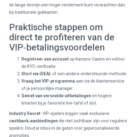
de lange termijn een hoger rendement kunt verwachten dan
bij traditionele gokkasten.
Praktische stappen om
direct te profiteren van de
VIP‑betalingsvoordelen
Registreer een account
op Kansino Casino en voltooi
de KYC‑verificatie.
Stort via iDEAL
of een andere ondersteunde methode.
Vraag het VIP‑programma
aan via de klantenservice
of je persoonlijke manager.
Geniet van versnelde uitbetalingen
en hogere
limieten bij je favoriete live‑tafel of slot.
Industry Secret:
VIP‑spelers krijgen vaak exclusieve
cashback‑aanbiedingen
die niet zichtbaar zijn voor reguliere
spelers. Houd je inbox in de gaten voor gepersonaliseerde
promoties.