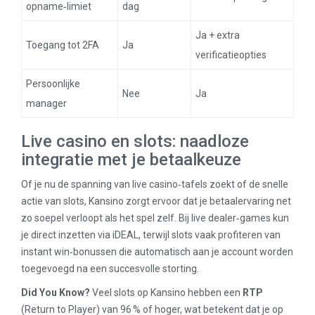
opname‑limiet
dag
Ja + extra
Toegang tot 2FA
Ja
verificatieopties
Persoonlijke
Nee
Ja
manager
Live casino en slots: naadloze
integratie met je betaalkeuze
Of je nu de spanning van live casino‑tafels zoekt of de snelle
actie van slots, Kansino zorgt ervoor dat je betaalervaring net
zo soepel verloopt als het spel zelf. Bij live dealer‑games kun
je direct inzetten via iDEAL, terwijl slots vaak profiteren van
instant win‑bonussen die automatisch aan je account worden
toegevoegd na een succesvolle storting.
Did You Know?
Veel slots op Kansino hebben een
RTP
(Return to Player) van 96 % of hoger, wat betekent dat je op