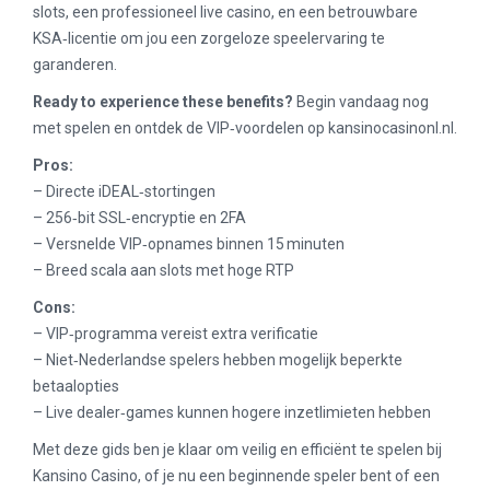
slots, een professioneel live casino, en een betrouwbare
KSA‑licentie om jou een zorgeloze speelervaring te
garanderen.
Ready to experience these benefits?
Begin vandaag nog
met spelen en ontdek de VIP‑voordelen op
kansinocasinonl.nl
.
Pros:
– Directe iDEAL‑stortingen
– 256‑bit SSL‑encryptie en 2FA
– Versnelde VIP‑opnames binnen 15 minuten
– Breed scala aan slots met hoge RTP
Cons:
– VIP‑programma vereist extra verificatie
– Niet‑Nederlandse spelers hebben mogelijk beperkte
betaalopties
– Live dealer‑games kunnen hogere inzetlimieten hebben
Met deze gids ben je klaar om veilig en efficiënt te spelen bij
Kansino Casino, of je nu een beginnende speler bent of een