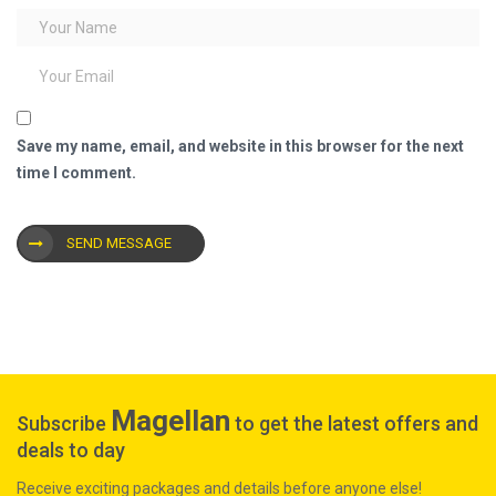
Save my name, email, and website in this browser for the next
time I comment.
SEND MESSAGE
Magellan
Subscribe
to get the latest offers and
deals to day
Receive exciting packages and details before anyone else!