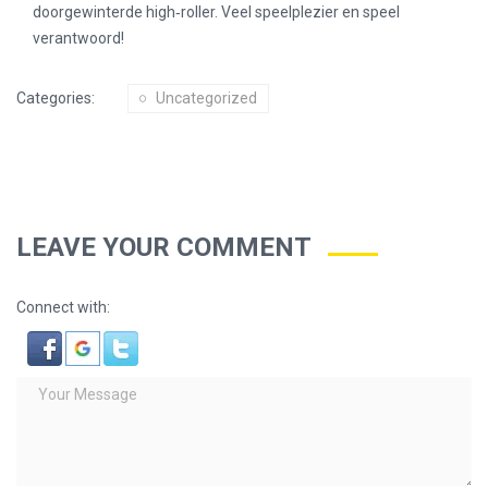
doorgewinterde high‑roller. Veel speelplezier en speel
verantwoord!
Categories:
Uncategorized
LEAVE YOUR COMMENT
Connect with: