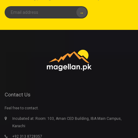
→
Contact Us
Feel free to contact.
Incubated at: Room: 103, Aman CED Building, IBA Main Campus,
Karachi
+92 313 8728357