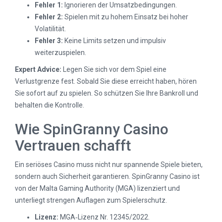
Fehler 1:
Ignorieren der Umsatzbedingungen.
Fehler 2:
Spielen mit zu hohem Einsatz bei hoher
Volatilität.
Fehler 3:
Keine Limits setzen und impulsiv
weiterzuspielen.
Expert Advice:
Legen Sie sich vor dem Spiel eine
Verlustgrenze fest. Sobald Sie diese erreicht haben, hören
Sie sofort auf zu spielen. So schützen Sie Ihre Bankroll und
behalten die Kontrolle.
Wie SpinGranny Casino
Vertrauen schafft
Ein seriöses Casino muss nicht nur spannende Spiele bieten,
sondern auch Sicherheit garantieren. SpinGranny Casino ist
von der Malta Gaming Authority (MGA) lizenziert und
unterliegt strengen Auflagen zum Spielerschutz.
Lizenz:
MGA‑Lizenz Nr. 12345/2022.