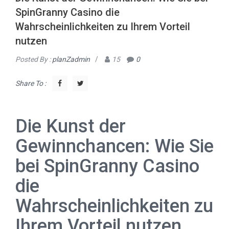
SpinGranny Casino die
Wahrscheinlichkeiten zu Ihrem Vorteil
nutzen
Posted By :
planZadmin
/
15
0
Share To :
Die Kunst der
Gewinnchancen: Wie Sie
bei SpinGranny Casino
die
Wahrscheinlichkeiten zu
Ihrem Vorteil nutzen