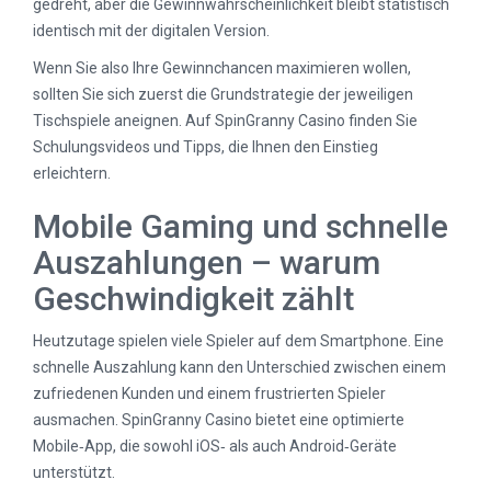
gedreht, aber die Gewinnwahrscheinlichkeit bleibt statistisch
identisch mit der digitalen Version.
Wenn Sie also Ihre Gewinnchancen maximieren wollen,
sollten Sie sich zuerst die Grundstrategie der jeweiligen
Tischspiele aneignen. Auf SpinGranny Casino finden Sie
Schulungsvideos und Tipps, die Ihnen den Einstieg
erleichtern.
Mobile Gaming und schnelle
Auszahlungen – warum
Geschwindigkeit zählt
Heutzutage spielen viele Spieler auf dem Smartphone. Eine
schnelle Auszahlung kann den Unterschied zwischen einem
zufriedenen Kunden und einem frustrierten Spieler
ausmachen. SpinGranny Casino bietet eine optimierte
Mobile‑App, die sowohl iOS‑ als auch Android‑Geräte
unterstützt.