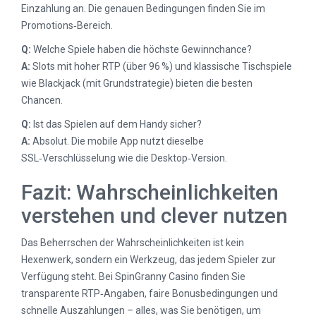
Einzahlung an. Die genauen Bedingungen finden Sie im
Promotions‑Bereich.
Q:
Welche Spiele haben die höchste Gewinnchance?
A:
Slots mit hoher RTP (über 96 %) und klassische Tischspiele
wie Blackjack (mit Grundstrategie) bieten die besten
Chancen.
Q:
Ist das Spielen auf dem Handy sicher?
A:
Absolut. Die mobile App nutzt dieselbe
SSL‑Verschlüsselung wie die Desktop‑Version.
Fazit: Wahrscheinlichkeiten
verstehen und clever nutzen
Das Beherrschen der Wahrscheinlichkeiten ist kein
Hexenwerk, sondern ein Werkzeug, das jedem Spieler zur
Verfügung steht. Bei SpinGranny Casino finden Sie
transparente RTP‑Angaben, faire Bonusbedingungen und
schnelle Auszahlungen – alles, was Sie benötigen, um