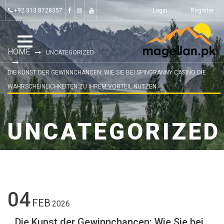
+92 313 8728357
Login
Register
HOME
UNCATEGORIZED
DIE KUNST DER GEWINNCHANCEN: WIE SIE BEI SPINGRANNY CASINO DIE
WAHRSCHEINLICHKEITEN ZU IHREM VORTEIL NUTZEN
UNCATEGORIZED
04
FEB
2026
Die Kunst der Gewinnchancen: Wie Sie bei