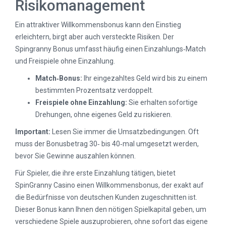
Risikomanagement
Ein attraktiver Willkommensbonus kann den Einstieg
erleichtern, birgt aber auch versteckte Risiken. Der
Spingranny Bonus umfasst häufig einen Einzahlungs‑Match
und Freispiele ohne Einzahlung.
Match‑Bonus:
Ihr eingezahltes Geld wird bis zu einem
bestimmten Prozentsatz verdoppelt.
Freispiele ohne Einzahlung:
Sie erhalten sofortige
Drehungen, ohne eigenes Geld zu riskieren.
Important:
Lesen Sie immer die Umsatzbedingungen. Oft
muss der Bonusbetrag 30‑ bis 40‑mal umgesetzt werden,
bevor Sie Gewinne auszahlen können.
Für Spieler, die ihre erste Einzahlung tätigen, bietet
SpinGranny Casino einen Willkommensbonus, der exakt auf
die Bedürfnisse von deutschen Kunden zugeschnitten ist.
Dieser Bonus kann Ihnen den nötigen Spielkapital geben, um
verschiedene Spiele auszuprobieren, ohne sofort das eigene