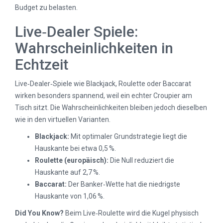
Budget zu belasten.
Live‑Dealer Spiele:
Wahrscheinlichkeiten in
Echtzeit
Live‑Dealer‑Spiele wie Blackjack, Roulette oder Baccarat
wirken besonders spannend, weil ein echter Croupier am
Tisch sitzt. Die Wahrscheinlichkeiten bleiben jedoch dieselben
wie in den virtuellen Varianten.
Blackjack:
Mit optimaler Grundstrategie liegt die
Hauskante bei etwa 0,5 %.
Roulette (europäisch):
Die Null reduziert die
Hauskante auf 2,7 %.
Baccarat:
Der Banker‑Wette hat die niedrigste
Hauskante von 1,06 %.
Did You Know?
Beim Live‑Roulette wird die Kugel physisch