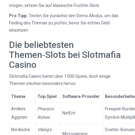
mögen, setzen Sie auf klassische Früchte‑Slots.
Pro Tipp:
Testen Sie zunächst den Demo‑Modus, um das
Feeling des Themas zu prüfen, bevor Sie echtes Geld
einsetzen.
Die beliebtesten
Themen‑Slots bei Slotmafia
Casino
Slotmafia Casino bietet über 1 000 Spiele, doch einige
Themen stechen besonders hervor.
Thema
Top‑Spiel
Software‑Provider
Besonderheite
Antikes
Pharao’s
Freispiel‑Runde
NetEnt
Ägypten
Riches
Symbol‑Multipl
Nordische
Viking’s
Scatter‑Bonuss
Microgaming