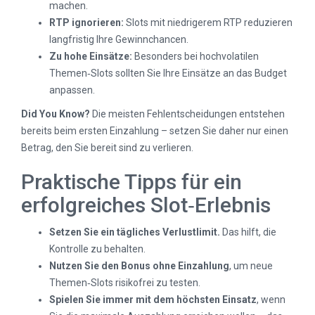
machen.
RTP ignorieren:
Slots mit niedrigerem RTP reduzieren
langfristig Ihre Gewinnchancen.
Zu hohe Einsätze:
Besonders bei hochvolatilen
Themen‑Slots sollten Sie Ihre Einsätze an das Budget
anpassen.
Did You Know?
Die meisten Fehlentscheidungen entstehen
bereits beim ersten Einzahlung – setzen Sie daher nur einen
Betrag, den Sie bereit sind zu verlieren.
Praktische Tipps für ein
erfolgreiches Slot‑Erlebnis
Setzen Sie ein tägliches Verlustlimit.
Das hilft, die
Kontrolle zu behalten.
Nutzen Sie den Bonus ohne Einzahlung
, um neue
Themen‑Slots risikofrei zu testen.
Spielen Sie immer mit dem höchsten Einsatz
, wenn