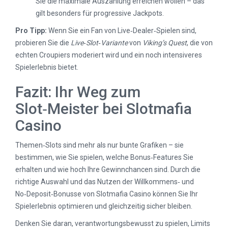
Sie die maximale Auszahlung erreichen wollen – das
gilt besonders für progressive Jackpots.
Pro Tipp:
Wenn Sie ein Fan von Live‑Dealer‑Spielen sind,
probieren Sie die
Live‑Slot‑Variante
von
Viking’s Quest
, die von
echten Croupiers moderiert wird und ein noch intensiveres
Spielerlebnis bietet.
Fazit: Ihr Weg zum
Slot‑Meister bei Slotmafia
Casino
Themen‑Slots sind mehr als nur bunte Grafiken – sie
bestimmen, wie Sie spielen, welche Bonus‑Features Sie
erhalten und wie hoch Ihre Gewinnchancen sind. Durch die
richtige Auswahl und das Nutzen der Willkommens‑ und
No‑Deposit‑Bonusse von Slotmafia Casino können Sie Ihr
Spielerlebnis optimieren und gleichzeitig sicher bleiben.
Denken Sie daran, verantwortungsbewusst zu spielen, Limits