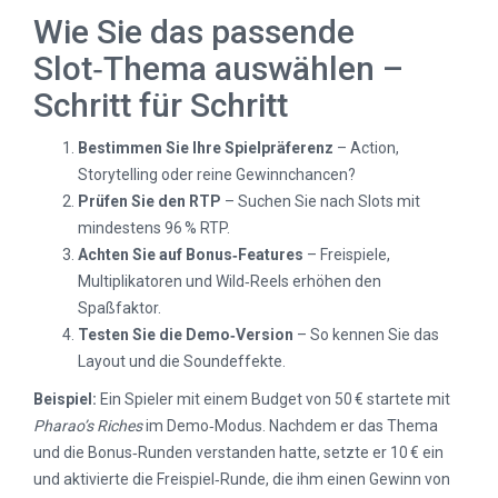
Wie Sie das passende
Slot‑Thema auswählen –
Schritt für Schritt
Bestimmen Sie Ihre Spielpräferenz
– Action,
Storytelling oder reine Gewinnchancen?
Prüfen Sie den RTP
– Suchen Sie nach Slots mit
mindestens 96 % RTP.
Achten Sie auf Bonus‑Features
– Freispiele,
Multiplikatoren und Wild‑Reels erhöhen den
Spaßfaktor.
Testen Sie die Demo‑Version
– So kennen Sie das
Layout und die Soundeffekte.
Beispiel:
Ein Spieler mit einem Budget von 50 € startete mit
Pharao’s Riches
im Demo‑Modus. Nachdem er das Thema
und die Bonus‑Runden verstanden hatte, setzte er 10 € ein
und aktivierte die Freispiel‑Runde, die ihm einen Gewinn von