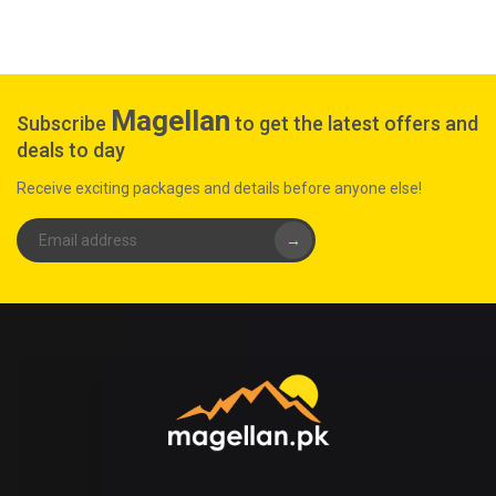
Magellan
Subscribe
to get the latest offers and
deals to day
Receive exciting packages and details before anyone else!
→