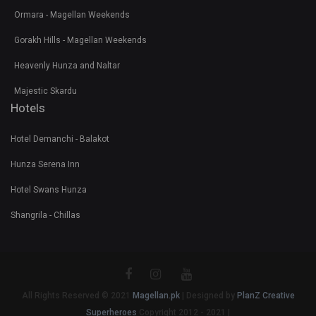
Ormara - Magellan Weekends
Gorakh Hills - Magellan Weekends
Heavenly Hunza and Naltar
Majestic Skardu
Hotels
Hotel Demanchi - Balakot
Hunza Serena Inn
Hotel Swans Hunza
Shangrila - Chillas
All Rights Reserved © 2021
Magellan.pk
| Designed by
PlanZ Creative
Superheroes
Copyright 2012 - 2021 |