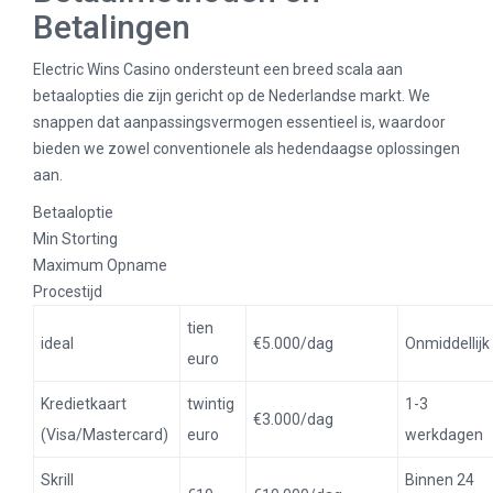
Betalingen
Electric Wins Casino ondersteunt een breed scala aan
betaalopties die zijn gericht op de Nederlandse markt. We
snappen dat aanpassingsvermogen essentieel is, waardoor
bieden we zowel conventionele als hedendaagse oplossingen
aan.
Betaaloptie
Min Storting
Maximum Opname
Procestijd
tien
ideal
€5.000/dag
Onmiddellijk
euro
Kredietkaart
twintig
1-3
€3.000/dag
(Visa/Mastercard)
euro
werkdagen
Skrill
Binnen 24