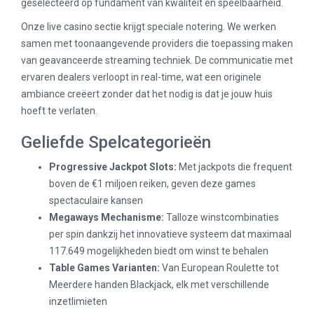
geselecteerd op fundament van kwaliteit en speelbaarheid.
Onze live casino sectie krijgt speciale notering. We werken
samen met toonaangevende providers die toepassing maken
van geavanceerde streaming techniek. De communicatie met
ervaren dealers verloopt in real-time, wat een originele
ambiance creëert zonder dat het nodig is dat je jouw huis
hoeft te verlaten.
Geliefde Spelcategorieën
Progressive Jackpot Slots:
Met jackpots die frequent
boven de €1 miljoen reiken, geven deze games
spectaculaire kansen
Megaways Mechanisme:
Talloze winstcombinaties
per spin dankzij het innovatieve systeem dat maximaal
117.649 mogelijkheden biedt om winst te behalen
Table Games Varianten:
Van European Roulette tot
Meerdere handen Blackjack, elk met verschillende
inzetlimieten