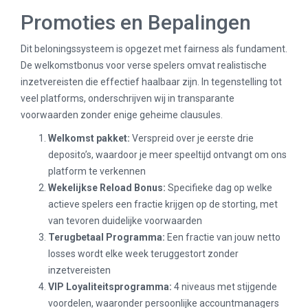
Promoties en Bepalingen
Dit beloningssysteem is opgezet met fairness als fundament.
De welkomstbonus voor verse spelers omvat realistische
inzetvereisten die effectief haalbaar zijn. In tegenstelling tot
veel platforms, onderschrijven wij in transparante
voorwaarden zonder enige geheime clausules.
Welkomst pakket:
Verspreid over je eerste drie
deposito’s, waardoor je meer speeltijd ontvangt om ons
platform te verkennen
Wekelijkse Reload Bonus:
Specifieke dag op welke
actieve spelers een fractie krijgen op de storting, met
van tevoren duidelijke voorwaarden
Terugbetaal Programma:
Een fractie van jouw netto
losses wordt elke week teruggestort zonder
inzetvereisten
VIP Loyaliteitsprogramma:
4 niveaus met stijgende
voordelen, waaronder persoonlijke accountmanagers