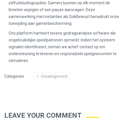
zelfuitsluitingsopties. Gamers kunnen op elk moment de
limieten wijzigen of een pauze aanvragen. Deze
samenwerking met instanties als GokBewust benadrukt onze
toewijding aan gamerbescherming.
Ons platform hanteert tevens gedragsanalyse software die
ongebruikelijke speelpatronen opmerkt. Indien het systeem
signalen identificeert, nemen we actief contact op om
ondersteuning te leveren en responsibele spelgewoonten te
stimuleren.
Categories:
Uncategorized
LEAVE YOUR COMMENT