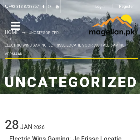
+92 313 8728357
Login
Register
HOME
UNCATEGORIZED
ELECTRIC WINS GAMING: JE FRISSE LOCATIE VOOR DIGITALE GAMING
VERMAAK
UNCATEGORIZED
28
JAN
2026
Electric Wins Gaming: Je Frisse Locatie