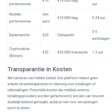
€10
€10.000/dag
portemonnee
uur
Neteller
tien
€10.000/dag
0-24 uur
portemonnee
euro
3-5
Banktransfer
€20
Onbeperkt
werkdagen
Cryptovaluta
€25
€50.000/transactie
1-2 uur
(Bitcoin)
Transparantie in Kosten
We hanteren een helder beleid: Ons platform rekent geen
enkele verwerkingskosten in rekening voor inzalingen of
uitbetalingen. Potentiële kosten die middels externe
betalingsproviders worden gefactureerd, worden van tevoren
duidelijk bekend gemaakt, opdat je niet voor verrassingen
komt te zitten.