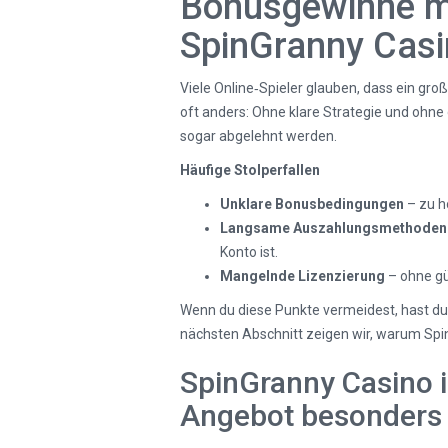
Bonusgewinne ma
SpinGranny Casi
Viele Online‑Spieler glauben, dass ein gro
oft anders: Ohne klare Strategie und ohn
sogar abgelehnt werden.
Häufige Stolperfallen
Unklare Bonusbedingungen
– zu h
Langsame Auszahlungsmethoden
Konto ist.
Mangelnde Lizenzierung
– ohne gül
Wenn du diese Punkte vermeidest, hast du 
nächsten Abschnitt zeigen wir, warum Spi
SpinGranny Casino 
Angebot besonders