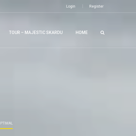
Login
Register
TOUR – MAJESTIC SKARDU
HOME
OPTIMAL