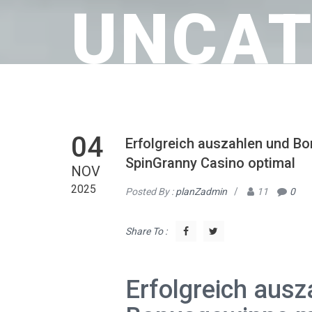
UNCAT
04
Erfolgreich auszahlen und B
SpinGranny Casino optimal
NOV
2025
Posted By :
planZadmin
/
11
0
Share To :
Erfolgreich ausz