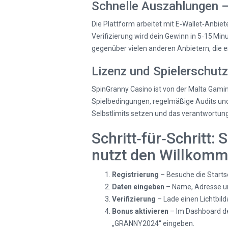
Schnelle Auszahlungen –
Die Plattform arbeitet mit E‑Wallet‑Anbiet
Verifizierung wird dein Gewinn in 5‑15 Minu
gegenüber vielen anderen Anbietern, die e
Lizenz und Spielerschutz
SpinGranny Casino ist von der Malta Gaming
Spielbedingungen, regelmäßige Audits und
Selbstlimits setzen und das verantwortungs
Schritt‑für‑Schritt:
nutzt den Willkom
Registrierung
– Besuche die Startsei
Daten eingeben
– Name, Adresse un
Verifizierung
– Lade einen Lichtbil
Bonus aktivieren
– Im Dashboard d
„GRANNY2024“ eingeben.