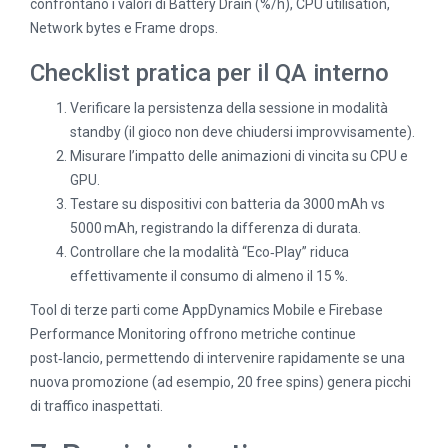
confrontano i valori di Battery Drain (%/h), CPU utilisation,
Network bytes e Frame drops.
Checklist pratica per il QA interno
Verificare la persistenza della sessione in modalità
standby (il gioco non deve chiudersi improvvisamente).
Misurare l’impatto delle animazioni di vincita su CPU e
GPU.
Testare su dispositivi con batteria da 3000 mAh vs
5000 mAh, registrando la differenza di durata.
Controllare che la modalità “Eco‑Play” riduca
effettivamente il consumo di almeno il 15 %.
Tool di terze parti come AppDynamics Mobile e Firebase
Performance Monitoring offrono metriche continue
post‑lancio, permettendo di intervenire rapidamente se una
nuova promozione (ad esempio, 20 free spins) genera picchi
di traffico inaspettati.