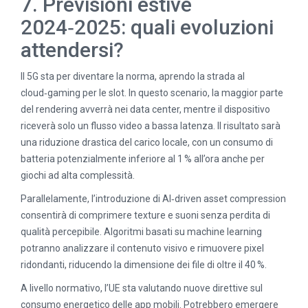
7. Previsioni estive
2024‑2025: quali evoluzioni
attendersi?
Il 5G sta per diventare la norma, aprendo la strada al
cloud‑gaming per le slot. In questo scenario, la maggior parte
del rendering avverrà nei data center, mentre il dispositivo
riceverà solo un flusso video a bassa latenza. Il risultato sarà
una riduzione drastica del carico locale, con un consumo di
batteria potenzialmente inferiore al 1 % all’ora anche per
giochi ad alta complessità.
Parallelamente, l’introduzione di AI‑driven asset compression
consentirà di comprimere texture e suoni senza perdita di
qualità percepibile. Algoritmi basati su machine learning
potranno analizzare il contenuto visivo e rimuovere pixel
ridondanti, riducendo la dimensione dei file di oltre il 40 %.
A livello normativo, l’UE sta valutando nuove direttive sul
consumo energetico delle app mobili. Potrebbero emergere