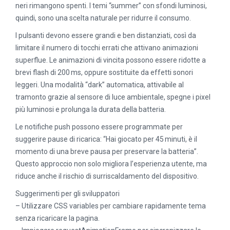
neri rimangono spenti. I temi “summer” con sfondi luminosi,
quindi, sono una scelta naturale per ridurre il consumo.
I pulsanti devono essere grandi e ben distanziati, così da
limitare il numero di tocchi errati che attivano animazioni
superflue. Le animazioni di vincita possono essere ridotte a
brevi flash di 200 ms, oppure sostituite da effetti sonori
leggeri. Una modalità “dark” automatica, attivabile al
tramonto grazie al sensore di luce ambientale, spegne i pixel
più luminosi e prolunga la durata della batteria.
Le notifiche push possono essere programmate per
suggerire pause di ricarica: “Hai giocato per 45 minuti, è il
momento di una breve pausa per preservare la batteria”.
Questo approccio non solo migliora l’esperienza utente, ma
riduce anche il rischio di surriscaldamento del dispositivo.
Suggerimenti per gli sviluppatori
– Utilizzare CSS variables per cambiare rapidamente tema
senza ricaricare la pagina.