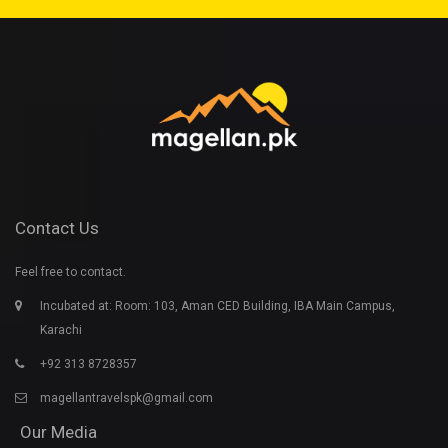
Contact Us
Feel free to contact.
Incubated at: Room: 103, Aman CED Building, IBA Main Campus,
Karachi
+92 313 8728357
magellantravelspk@gmail.com
Our Media