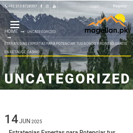
+92 313 8728357
Login
Register
HOME
UNCATEGORIZED
ESTRATEGIAS EXPERTAS PARA POTENCIAR TUS BONOS Y RONDAS GRATIS
EN BETALICE CASINO
UNCATEGORIZED
14
JUN
2025
Estrategias Expertas para Potenciar tus