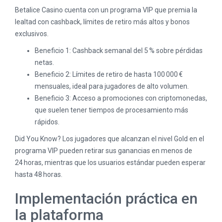
Betalice Casino cuenta con un programa VIP que premia la
lealtad con cashback, límites de retiro más altos y bonos
exclusivos.
Beneficio 1: Cashback semanal del 5 % sobre pérdidas
netas.
Beneficio 2: Límites de retiro de hasta 100 000 €
mensuales, ideal para jugadores de alto volumen.
Beneficio 3: Acceso a promociones con criptomonedas,
que suelen tener tiempos de procesamiento más
rápidos.
Did You Know? Los jugadores que alcanzan el nivel Gold en el
programa VIP pueden retirar sus ganancias en menos de
24 horas, mientras que los usuarios estándar pueden esperar
hasta 48 horas.
Implementación práctica en
la plataforma