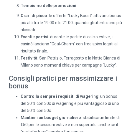
Tempismo delle promozioni
Orari di picco
: le offerte “Lucky Boost” attivano bonus
più alti tra le 19:00 e le 21:00, quando gli utenti sono più
rilassati.
Eventi sportivi
: durante le partite di calcio estive, i
casinò lanciano “Goal‑Charm” con free spins legati al
risultato finale.
Festività
: San Patrizio, Ferragosto e la Notte Bianca di
Milano sono momenti chiave per campagne “Lucky”.
Consigli pratici per massimizzare i
bonus
Controlla sempre i requisiti di wagering
: un bonus
del 30 % con 30x di wagering è più vantaggioso di uno
del 50 % con 50x.
Mantieni un budget giornaliero
: stabilisci un limite di
€50 per le sessioni estive e non superarlo, anche se il
“portafortuna” sembra funzionare.