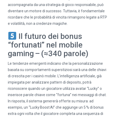
accompagnata da una strategia di gioco responsabile, può
diventare un motore di successo. Tuttavia, è fondamentale
ricordare che le probabilità di vincita rimangono legate a RTP
e volatilità, non a credenze magiche.
Il futuro dei bonus
“fortunati” nel mobile
gaming – (≈340 parole)
Le tendenze emergenti indicano che la personalizzazione
basata su comportamenti superstiziosi sarà una delle chiavi
di crescita per i casinò mobile. L’intelligenza artificiale, già
impiegata per analizzare pattern di deposito, potrà
riconoscere quando un giocatore utilizza avatar “Lucky” o
inserisce parole chiave come “fortuna” nei messaggi di chat.
In risposta, il sistema genererà offerte su misura: ad
esempio, un “Lucky Boost AI” che aggiunge un 5 % di bonus
extra ogni volta che il giocatore completa una sequenza di