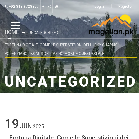
+92 313 8728357
Login
Register
HOME
UNCATEGORIZED
FORTUNA DIGITALE: COME LE SUPERSTIZIONI DEI LUCKY CHARMS
POTENZIANO I BONUS DEI CASINÒ MOBILE QUEST’ESTATE
UNCATEGORIZED
19
JUN
2025
Fortuna Digitale: Come le Superstizioni dei